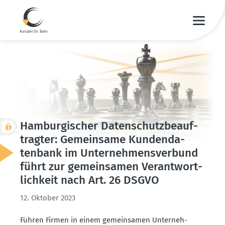
Hambur­gi­scher Daten­schutz­be­auf­
tragter: Gemeinsame Kunden­da­
tenbank im Unter­neh­mens­verbund
führt zur gemein­samen Verant­wort­
lichkeit nach Art. 26 DSGVO
12. Oktober 2023
Führen Firmen in einem gemein­samen Unter­neh­