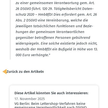
zu einer gemein­samen Verant­wortung gem. Art.
26 DSGVO führt. 120 29. Tätig­keits­be­richt Daten­
schutz 2020 – HmbBfDI Dies erfordert gem. Art. 26
Abs. 2 DSGVO eine Verein­barung, welche die
jewei­ligen tatsäch­lichen Funktionen und Bezie­
hungen der gemeinsam Verant­wort­lichen
gegenüber betrof­fenen Personen gebührend
wider­spiegeln. Eine solche existierte jedoch nicht,
weshalb der HmbBfDI ein Bußgeld in Höhe von 13.
000 Euro verhängte."
Zurück zu den Artikeln
Diese Artikel könnten Sie auch inter­es­sieren:
17. November 2025
VG Berlin: Beim Lettershop-Verfahren keine
gemeinsame Verant­wort­lichkeit nach DSGVO