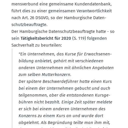
mens­verbund eine gemeinsame Kunden­da­tenbank,
führt dies zu einer gemein­samen Verant­wort­lichkeit
nach Art. 26 DSGVO, so der Hambur­gische Daten­
schutz­be­auf­tragte.
Der Hambur­gische Daten­schutz­be­auf­tragte hatte - so
sein
Tätig­keits­be­richt für 2020
(S. 119) folgenden
Sachverhalt zu beurteilen:
"Ein Unter­nehmen, das Kurse für Erwach­se­nen­
bildung anbietet, gehört mit verschie­denen
anderen Unter­nehmen mit ähnlichen Angeboten
zum selben Mutter­konzern.
Der spätere Beschwer­de­führer hatte einen Kurs
bei einem der Unter­nehmen gebucht und auch
teilge­nommen, aber die entstan­denen Kursge­
bühren nicht bezahlt. Einige Zeit später meldete
er sich bei einem anderen Unter­nehmen des
Konzerns zu einem Kurs an und wurde dort
abgelehnt. Als Begründung teilte man ihm mit,