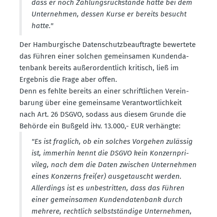
dass er noch Zahlungs­rück­stände hätte bei dem
Unter­nehmen, dessen Kurse er bereits besucht
hatte."
Der Hambur­gische Daten­schutz­be­auf­tragte bewertete
das Führen einer solchen gemein­samen Kunden­da­
tenbank bereits außer­or­dentlich kritisch, ließ im
Ergebnis die Frage aber offen.
Denn es fehlte bereits an einer schrift­lichen Verein­
barung über eine gemeinsame Verant­wort­lichkeit
nach Art. 26 DSGVO, sodass aus diesem Grunde die
Behörde ein Bußgeld iHv. 13.000,- EUR verhängte:
"Es ist fraglich, ob ein solches Vorgehen zulässig
ist, immerhin kennt die DSGVO kein Konzern­pri­
vileg, nach dem die Daten zwischen Unter­nehmen
eines Konzerns frei(er) ausge­tauscht werden.
Aller­dings ist es unbestritten, dass das Führen
einer gemein­samen Kunden­da­tenbank durch
mehrere, rechtlich selbst­ständige Unter­nehmen,