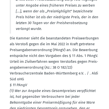
unter Angabe eines früheren Preises zu werben
[...], wenn der als „PreisHigh­light" bezeichnete
Preis höher ist als der niedrigste Preis, der in den
letzten 30 Tagen vor der Preis­her­ab­setzung
verlangt wurde.
Die Kammer sieht die beanstan­deten Preis­wer­bungen
als Verstoß gegen die im Mai 2022 in Kraft getretene
Preis­an­ga­ben­ver­ordnung (PAngV) an. Die Bewerbung
entspräche nicht den Vorgaben des § 11 Abs. 1 PAngV.
Urteil im Zivil­ver­fahren wegen Verstoßes gegen Preis­
an­ga­ben­ver­ordnung (Az.: 38 O 182/22)
Verbrau­cher­zen­trale Baden-Württemberg e.V. . / . Aldi
Süd oHG
§ 11 PAngV
(1) Wer zur Angabe eines Gesamt­preises verpflichtet
ist, hat gegenüber Verbrau­chern bei jeder
Bekanntgabe einer Preis­er­mä­ßigung für eine Ware
den niedrigsten Gesamt­preis anzugeben, den er