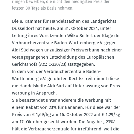
rungen bewerben, die nicht den niedrigsten Preis der
letzten 30 Tage als Basis nehmen.
Die 8. Kammer für Handels­sachen des Landge­richts
Düsseldorf hat heute, am 31. Oktober 2024, unter
Leitung ihres Vorsit­zenden Wilko Seifert der Klage der
Verbrau­cher­zen­trale Baden-Württemberg e.V. gegen
Aldi Süd wegen unzuläs­siger Preis­werbung nach einer
voran­ge­gan­genen Entscheidung des Europäi­schen
Gerichtshofs (Az.: C-330/23) statt­ge­geben.
In dem von der Verbrau­cher­zen­trale Baden-
Württemberg e.V. geführten Rechts­streit nimmt diese
die Handels­kette Aldi Süd auf Unter­lassung von Preis­
werbung in Anspruch.
Sie beanstandet unter anderem die Werbung mit
einem Rabatt von 23% für Bananen. Für diese war der
Preis von € 1,69/kg am 16. Oktober 2022 auf € 1,29/kg
am 17. Oktober gesenkt worden. Die Angabe „-23%"
hält die Verbrau­cher­zen­trale für irreführend, weil die