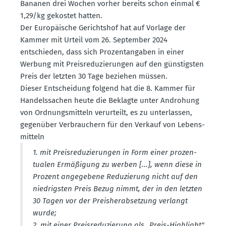
Bananen drei Wochen vorher bereits schon einmal €
1,29/kg gekostet hatten.
Der Europäische Gerichtshof hat auf Vorlage der
Kammer mit Urteil vom 26. September 2024
entschieden, dass sich Prozent­an­gaben in einer
Werbung mit Preis­re­du­zie­rungen auf den günstigsten
Preis der letzten 30 Tage beziehen müssen.
Dieser Entscheidung folgend hat die 8. Kammer für
Handels­sachen heute die Beklagte unter Androhung
von Ordnungs­mitteln verur­teilt, es zu unter­lassen,
gegenüber Verbrau­chern für den Verkauf von Lebens­
mitteln
1. mit Preis­re­du­zie­rungen in Form einer prozen­
tualen Ermäßigung zu werben [...], wenn diese in
Prozent angegebene Reduzierung nicht auf den
niedrigsten Preis Bezug nimmt, der in den letzten
30 Tagen vor der Preis­her­ab­setzung verlangt
wurde;
2. mit einer Preis­re­du­zierung als „Preis-Highlight"