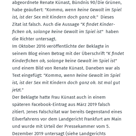
ab­ge­ordnete Renate Künast, Bündnis 90/Die Grünen,
habe geäußert:
"Komma, wenn keine Gewalt im Spiel
ist, ist der Sex mit Kindern doch ganz ok."
Dieses
Zitat ist falsch. Auch die Aussage
"K findet Kinder­
ficken ok, solange keine Gewalt im Spiel ist"
haben
die Richter untersagt.
Im Oktober 2016 veröf­fent­lichte der Beklagte in
seinem Blog einen Betrag mit der Überschrift
"K findet
Kinder­ficken ok, solange keine Gewalt im Spiel ist"
und einem Bild von Renate Künast. Daneben war als
Text eingefügt:
"Komma, wenn keine Gewalt im Spiel
ist, ist der Sex mit Kindern doch ganz ok. Ist mal gut
jetzt."
Der Beklagte hatte Frau Künast auch in einem
späteren Facebook-Eintrag aus März 2019 falsch
zitiert. Jenes Falsch­zitat war bereits Gegen­stand eines
Eilver­fahrens vor dem Landge­richt Frankfurt am Main
und wurde mit Urteil der Presse­kammer vom 5.
Dezember 2019 untersagt (siehe Landge­richts