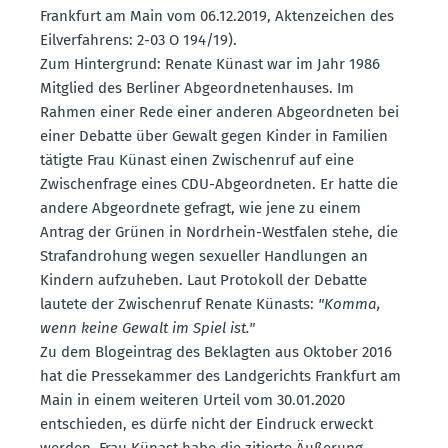
Frankfurt am Main vom 06.12.2019, Akten­zeichen des
Eilver­fahrens: 2-03 O 194/19).
Zum Hinter­grund: Renate Künast war im Jahr 1986
Mitglied des Berliner Abgeord­ne­ten­hauses. Im
Rahmen einer Rede einer anderen Abgeord­neten bei
einer Debatte über Gewalt gegen Kinder in Familien
tätigte Frau Künast einen Zwischenruf auf eine
Zwischen­frage eines CDU-Abgeord­neten. Er hatte die
andere Abgeordnete gefragt, wie jene zu einem
Antrag der Grünen in Nordrhein-Westfalen stehe, die
Straf­an­drohung wegen sexueller Handlungen an
Kindern aufzu­heben. Laut Protokoll der Debatte
lautete der Zwischenruf Renate Künasts:
"Komma,
wenn keine Gewalt im Spiel ist."
Zu dem Blogeintrag des Beklagten aus Oktober 2016
hat die Presse­kammer des Landge­richts Frankfurt am
Main in einem weiteren Urteil vom 30.01.2020
entschieden, es dürfe nicht der Eindruck erweckt
werden, Frau Künast habe die zitierte Äußerung