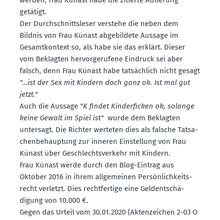
getätigt.
Der Durch­schnitts­leser verstehe die neben dem
Bildnis von Frau Künast abgebildete Aussage im
Gesamt­kontext so, als habe sie das erklärt. Dieser
vom Beklagten hervor­ge­rufene Eindruck sei aber
falsch, denn Frau Künast habe tatsächlich nicht gesagt
"…ist der Sex mit Kindern doch ganz ok. Ist mal gut
jetzt."
Auch die Aussage
"K findet Kinder­ficken ok, solange
keine Gewalt im Spiel ist"
wurde dem Beklagten
untersagt. Die Richter werteten dies als falsche Tatsa­
chen­be­hauptung zur inneren Einstellung von Frau
Künast über Geschlechts­verkehr mit Kindern.
Frau Künast werde durch den Blog-Eintrag aus
Oktober 2016 in ihrem allge­meinen Persön­lich­keits­
recht verletzt. Dies recht­fertige eine Geldent­schä­
digung von 10.000 €.
Gegen das Urteil vom 30.01.2020 (Akten­zeichen 2-03 O