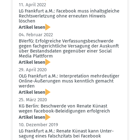
11. April 2022
LG Frankfurt a.M.: Facebook muss inhalts­gleiche
Rechts­ver­letzung ohne erneuten Hinweis
löschen
Artikel lesen
04. Februar 2022
BVerfG: Erfolg­reiche Verfas­sungs­be­schwerde
gegen fachge­richt­liche Versagung der Auskunft
über Bestands­daten gegenüber einer Social
Media Plattform
Artikel lesen
29. April 2020
OLG Frankfurt a.M.: Inter­pre­tation mehrdeu­tiger
Online-Äußerungen muss kenntlich gemacht
werden
Artikel lesen
25. März 2020
KG Berlin: Beschwerde von Renate Künast
wegen Facebook-Belei­di­gungen erfolg­reich
Artikel lesen
10. Dezember 2019
LG Frankfurt a.M.: Renate Künast kann Unter­
sagung eines Falsch­zitats bei Facebook