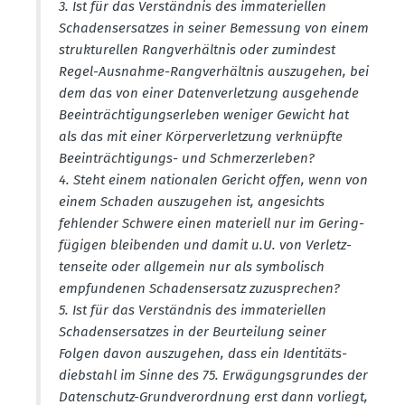
3. Ist für das Verständnis des immate­ri­ellen
Schadens­er­satzes in seiner Bemessung von einem
struk­tu­rellen Rangver­hältnis oder zumindest
Regel-Ausnahme-Rangver­hältnis auszu­gehen, bei
dem das von einer Daten­ver­letzung ausge­hende
Beein­träch­ti­gungs­er­leben weniger Gewicht hat
als das mit einer Körper­ver­letzung verknüpfte
Beein­träch­ti­gungs- und Schmerzer­leben?
4. Steht einem natio­nalen Gericht offen, wenn von
einem Schaden auszu­gehen ist, angesichts
fehlender Schwere einen materiell nur im Gering­
fü­gigen bleibenden und damit u.U. von Verletz­
ten­seite oder allgemein nur als symbo­lisch
empfun­denen Schadens­ersatz zuzusprechen?
5. Ist für das Verständnis des immate­ri­ellen
Schadens­er­satzes in der Beurteilung seiner
Folgen davon auszu­gehen, dass ein Identi­täts­
dieb­stahl im Sinne des 75. Erwägungs­grundes der
Daten­schutz-Grund­ver­ordnung erst dann vorliegt,