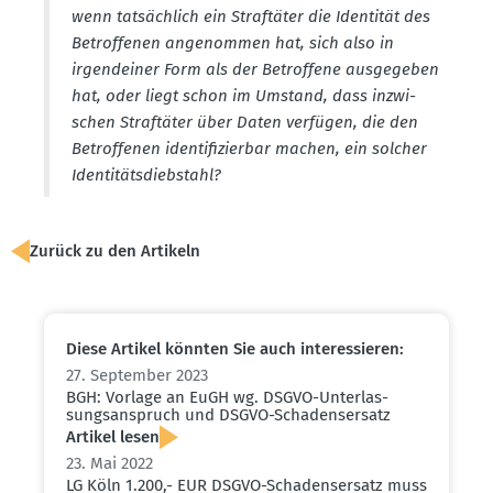
wenn tatsächlich ein Straf­täter die Identität des
Betrof­fenen angenommen hat, sich also in
irgend­einer Form als der Betroffene ausge­geben
hat, oder liegt schon im Umstand, dass inzwi­
schen Straf­täter über Daten verfügen, die den
Betrof­fenen identi­fi­zierbar machen, ein solcher
Identi­täts­dieb­stahl?
Zurück zu den Artikeln
Diese Artikel könnten Sie auch inter­es­sieren:
27. September 2023
BGH: Vorlage an EuGH wg. DSGVO-Unter­las­
sungs­an­spruch und DSGVO-Schadens­ersatz
Artikel lesen
23. Mai 2022
LG Köln 1.200,- EUR DSGVO-Schadens­ersatz muss