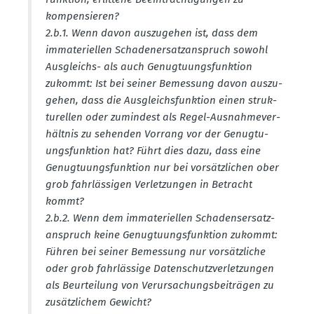
kompen­sieren?
2.b.1. Wenn davon auszu­gehen ist, dass dem
immate­ri­ellen Schaden­er­satz­an­spruch sowohl
Ausgleichs- als auch Genug­tu­ungs­funktion
zukommt: Ist bei seiner Bemessung davon auszu­
gehen, dass die Ausgleichs­funktion einen struk­
tu­rellen oder zumindest als Regel-Ausnah­me­ver­
hältnis zu sehenden Vorrang vor der Genug­tu­
ungs­funktion hat? Führt dies dazu, dass eine
Genug­tu­ungs­funktion nur bei vorsätz­lichen ober
grob fahrläs­sigen Verlet­zungen in Betracht
kommt?
2.b.2. Wenn dem immate­ri­ellen Schadens­er­satz­
an­spruch keine Genug­tu­ungs­funktion zukommt:
Führen bei seiner Bemessung nur vorsätz­liche
oder grob fahrlässige Daten­schutz­ver­let­zungen
als Beurteilung von Verur­sa­chungs­bei­trägen zu
zusätz­lichem Gewicht?