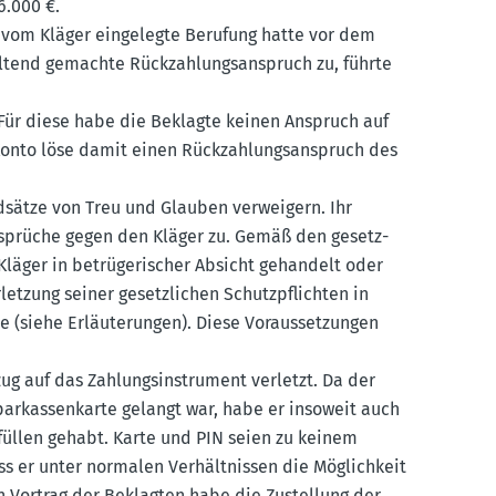
6.000 €.
 vom Kläger einge­legte Berufung hatte vor dem
geltend gemachte Rückzah­lungs­an­spruch zu, führte
r. Für diese habe die Beklagte keinen Anspruch auf
onto löse damit einen Rückzah­lungs­an­spruch des
­sätze von Treu und Glauben verweigern. Ihr
an­sprüche gegen den Kläger zu. Gemäß den gesetz­
läger in betrü­ge­ri­scher Absicht gehandelt oder
etzung seiner gesetz­lichen Schutz­pflichten in
e (siehe Erläu­te­rungen). Diese Voraus­set­zungen
ug auf das Zahlungs­in­strument verletzt. Da der
parkas­sen­karte gelangt war, habe er insoweit auch
rfüllen gehabt. Karte und PIN seien zu keinem
ass er unter normalen Verhält­nissen die Möglichkeit
 Vortrag der Beklagten habe die Zustellung der