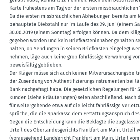
Karte frühestens am Tag vor der ersten missbräuch­lichen
Da die ersten missbräuch­lichen Abhebungen bereits am M
behauptete Diebstahl nur im Laufe des 29. Juni (einem S
30.06.2019 (einem Sonntag) erfolgen können. Da dem Kläg
gegeben worden und kein Brief­kas­ten­in­haber gehalten s
halten, ob Sendungen in seinen Brief­kasten eingelegt we
nehmen, läge auch keine grob fahrlässige Verwahrung vor.
beweis­fällig geblieben.
Der Kläger müsse sich auch keinen Mitver­ur­sa­chungs­bei
der Zusendung von Authen­ti­fi­zie­rungs­in­stru­menten be
Bank nachge­fragt habe. Die gesetz­lichen Regelungen für 
Kunden (siehe Erläu­te­rungen) seien abschließend. Nach d
für weiter­ge­hende etwa auf die leicht fahrlässige Verletz
sprüche, die die Sparkasse dem Erstat­tungs­an­spruch de
Gegen die Entscheidung kann die Beklagte die zugelasse
Urteil des Oberlan­des­ge­richts Frankfurt am Main, Urteil 
(voraus­gehend Landge­richt Frankfurt am Main, Urteil vom 