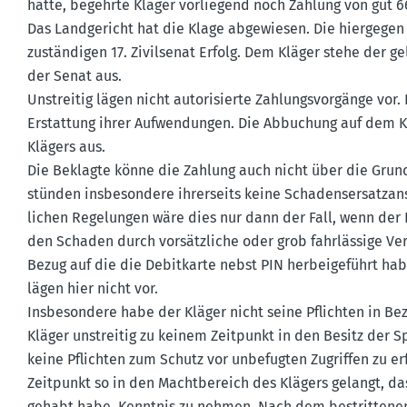
hatte, begehrte Kläger vorliegend noch Zahlung von gut 6
Das Landge­richt hat die Klage abgewiesen. Die hiergegen
zustän­digen 17. Zivil­senat Erfolg. Dem Kläger stehe der 
der Senat aus.
Unstreitig lägen nicht autori­sierte Zahlungs­vor­gänge vo
Erstattung ihrer Aufwen­dungen. Die Abbuchung auf dem K
Klägers aus.
Die Beklagte könne die Zahlung auch nicht über die Grund
stünden insbe­sondere ihrer­seits keine Schadens­er­satz­
lichen Regelungen wäre dies nur dann der Fall, wenn der K
den Schaden durch vorsätz­liche oder grob fahrlässige Verl
Bezug auf die die Debit­karte nebst PIN herbei­ge­führt hab
lägen hier nicht vor.
Insbe­sondere habe der Kläger nicht seine Pflichten in Bez
Kläger unstreitig zu keinem Zeitpunkt in den Besitz der S
keine Pflichten zum Schutz vor unbefugten Zugriffen zu e
Zeitpunkt so in den Macht­be­reich des Klägers gelangt, d
gehabt habe, Kenntnis zu nehmen. Nach dem bestrit­tenen