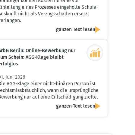
Gläubiger können Kosten für eine vor
Einleitung eines Prozesses eingeholte Schufa-
Auskunft nicht als Verzugsschaden ersetzt
verlangen.
ganzen Text lesen
ArbG Berlin: Online-Bewerbung nur
zum Schein: AGG-Klage bleibt
erfolglos
01. Juni 2026
Die AGG-Klage einer nicht-binären Person ist
rechtsmissbräuchlich, wenn die ursprüngliche
Bewerbung nur auf eine Entschädigung zielte.
ganzen Text lesen