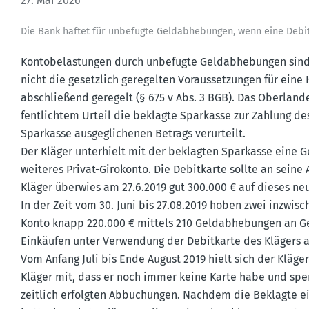
27. Mai 2026
Die Bank haftet für unbefugte Geldab­he­bungen, wenn eine Deb
Konto­be­las­tungen durch unbefugte Geldab­he­bungen sind
nicht die gesetzlich geregelten Voraus­set­zungen für eine
abschließend geregelt (§ 675 v Abs. 3 BGB). Das Oberlan­de
fent­lichtem Urteil die beklagte Sparkasse zur Zahlung d
Sparkasse ausge­gli­chenen Betrags verur­teilt.
Der Kläger unter­hielt mit der beklagten Sparkasse eine Ge
weiteres Privat-Girokonto. Die Debit­karte sollte an sein
Kläger überwies am 27.6.2019 gut 300.000 € auf dieses ne
In der Zeit vom 30. Juni bis 27.08.2019 hoben zwei inzwi­sc
Konto knapp 220.000 € mittels 210 Geldab­he­bungen an Ge
Einkäufen unter Verwendung der Debit­karte des Klägers 
Vom Anfang Juli bis Ende August 2019 hielt sich der Kläge
Kläger mit, dass er noch immer keine Karte habe und spe
zeitlich erfolgten Abbuchungen. Nachdem die Beklagte ei