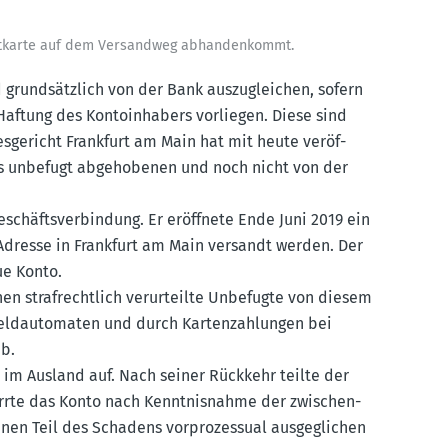
it­karte auf dem Versandweg abhan­den­kommt.
 grund­sätzlich von der Bank auszu­gleichen, sofern
 Haftung des Konto­in­habers vorliegen. Diese sind
s­ge­richt Frankfurt am Main hat mit heute veröf­
es unbefugt abgeho­benen und noch nicht von der
schäfts­ver­bindung. Er eröffnete Ende Juni 2019 ein
e Adresse in Frankfurt am Main versandt werden. Der
ue Konto.
hen straf­rechtlich verur­teilte Unbefugte von diesem
ldau­to­maten und durch Karten­zah­lungen bei
ab.
r im Ausland auf. Nach seiner Rückkehr teilte der
rrte das Konto nach Kennt­nis­nahme der zwischen­
nen Teil des Schadens vorpro­zessual ausge­glichen