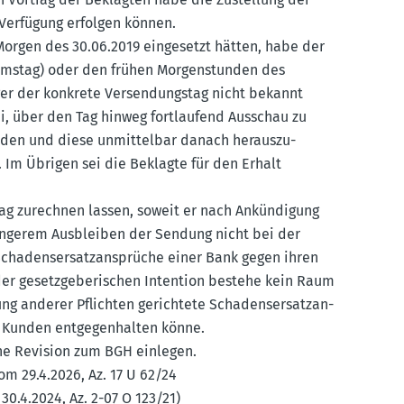
 Verfügung erfolgen können.
orgen des 30.06.2019 einge­setzt hätten, habe der
amstag) oder den frühen Morgen­stunden des
er der konkrete Versen­dungstag nicht bekannt
ei, über den Tag hinweg fortlaufend Ausschau zu
rden und diese unmit­telbar danach heraus­zu­
 Im Übrigen sei die Beklagte für den Erhalt
trag zurechnen lassen, soweit er nach Ankün­digung
i längerem Ausbleiben der Sendung nicht bei der
Schadens­er­satz­an­sprüche einer Bank gegen ihren
er gesetz­ge­be­ri­schen Intention bestehe kein Raum
ung anderer Pflichten gerichtete Schadens­er­satz­an­
s Kunden entge­gen­halten könne.
ne Revision zum BGH einlegen.
vom 29.4.2026, Az. 17 U 62/24
30.4.2024, Az. 2-07 O 123/21)