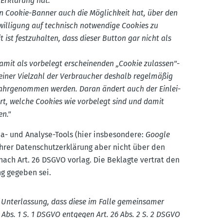
 Erklärung hat.
n Cookie-Banner auch die Möglichkeit hat, über den
il­ligung auf technisch notwendige Cookies zu
ist festzu­halten, dass dieser Button gar nicht als
amit als vorbelegt erschei­nenden „Cookie zulassen"-
 einer Vielzahl der Verbraucher deshalb regel­mäßig
it wahrge­nommen werden. Daran ändert auch der Einlei­
ärt, welche Cookies wie vorbelegt sind und damit
en."
a- und Analyse-Tools (hier insbe­sondere:
Google
hrer Daten­schut­z­er­klärung aber nicht über den
nach Art. 26 DSGVO vorlag. Die Beklagte vertrat den
ung gegeben sei.
Unter­lassung, dass diese im Falle gemein­samer
6 Abs. 1 S. 1 DSGVO entgegen Art. 26 Abs. 2 S. 2 DSGVO