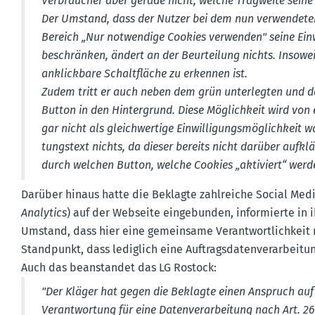
Verbraucher aber gerade nicht, welche Tragweite seine
Der Umstand, dass der Nutzer bei dem nun verwen­dete
Bereich „Nur notwendige Cookies verwenden" seine Einw
beschränken, ändert an der Beurteilung nichts. Insoweit 
anklickbare Schalt­fläche zu erkennen ist.
Zudem tritt er auch neben dem grün unter­legten und d
Button in den Hinter­grund. Diese Möglichkeit wird von
gar nicht als gleich­wertige Einwil­li­gungs­mög­lichke
tungstext nichts, da dieser bereits nicht darüber aufkl
durch welchen Button, welche Cookies „aktiviert“ werd
Darüber hinaus hatte die Beklagte zahlreiche Social Medi
Analytics
) auf der Webseite einge­bunden, infor­mierte in i
Umstand, dass hier eine gemeinsame Verant­wort­lichkeit 
Stand­punkt, dass lediglich eine Auftrags­da­ten­ver­ar­beit
Auch das beanstandet das LG Rostock:
"Der Kläger hat gegen die Beklagte einen Anspruch auf 
Verant­wortung für eine Daten­ver­ar­beitung nach Art. 2