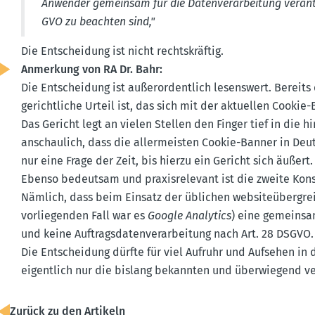
Anwender gemeinsam für die Daten­ver­ar­beitung verant­
GVO zu beachten sind,"
Die Entscheidung ist nicht rechts­kräftig.
Anmerkung von RA Dr. Bahr:
Die Entscheidung ist außer­or­dentlich lesenswert. Bereits 
gericht­liche Urteil ist, das sich mit der aktuellen Cookie
Das Gericht legt an vielen Stellen den Finger tief in di
anschaulich, dass die aller­meisten Cookie-Banner in Deut
nur eine Frage der Zeit, bis hierzu ein Gericht sich äußert.
Ebenso bedeutsam und praxis­re­levant ist die zweite Konst
Nämlich, dass beim Einsatz der üblichen website­über­gre
vorlie­genden Fall war es
Google Analytics
) eine gemeinsam
und keine Auftrags­da­ten­ver­ar­beitung nach Art. 28 DSGVO.
Die Entscheidung dürfte für viel Aufruhr und Aufsehen in
eigentlich nur die bislang bekannten und überwiegend vert
Zurück zu den Artikeln