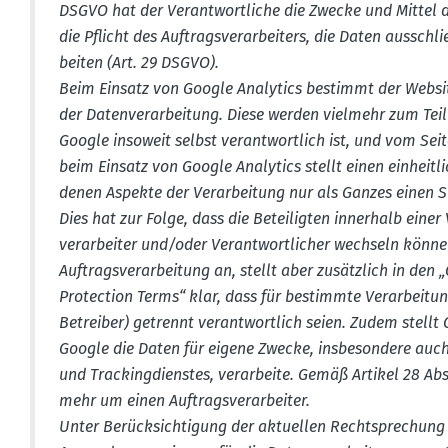
DSGVO hat der Verant­wort­liche die Zwecke und Mittel 
die Pflicht des Auftrags­ver­ar­beiters, die Daten ausschl
beiten (Art. 29 DSGVO).
Beim Einsatz von Google Analytics bestimmt der Websit
der Daten­ver­ar­beitung. Diese werden vielmehr zum Tei
Google insoweit selbst verant­wortlich ist, und vom Seite
beim Einsatz von Google Analytics stellt einen einheit­l
denen Aspekte der Verar­beitung nur als Ganzes einen 
Dies hat zur Folge, dass die Betei­ligten innerhalb einer V
ver­ar­beiter und/oder Verant­wort­licher wechseln könn
Auftrags­ver­ar­beitung an, stellt aber zusätzlich in de
Protection Terms“ klar, dass für bestimmte Verar­bei­t
Betreiber) getrennt verant­wortlich seien. Zudem stellt
Google die Daten für eigene Zwecke, insbe­sondere auc
und Tracking­dienstes, verar­beite. Gemäß Artikel 28 Ab
mehr um einen Auftrags­ver­ar­beiter.
Unter Berück­sich­tigung der aktuellen Recht­spre­chun