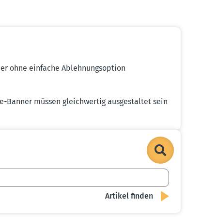
er ohne einfache Ableh­nungs­option
Banner müssen gleich­wertig ausge­staltet sein