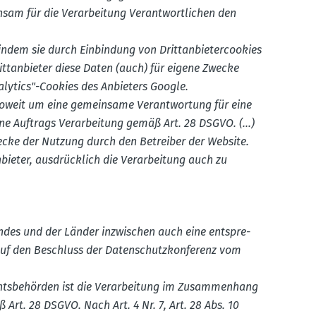
sam für die Verar­beitung Verant­wort­lichen den
ndem sie durch Einbindung von Dritt­an­bie­ter­cookies
tt­an­bieter diese Daten (auch) für eigene Zwecke
alytics"-Cookies des Anbieters Google.
soweit um eine gemeinsame Verant­wortung für eine
ine Auftrags Verar­beitung gemäß Art. 28 DSGVO. (...)
wecke der Nutzung durch den Betreiber der Website.
­bieter, ausdrücklich die Verar­beitung auch zu
ndes und der Länder inzwi­schen auch eine entspre­
uf den Beschluss der Daten­schutz­kon­ferenz vom
chts­be­hörden ist die Verar­beitung im Zusam­menhang
 Art. 28 DSGVO. Nach Art. 4 Nr. 7, Art. 28 Abs. 10