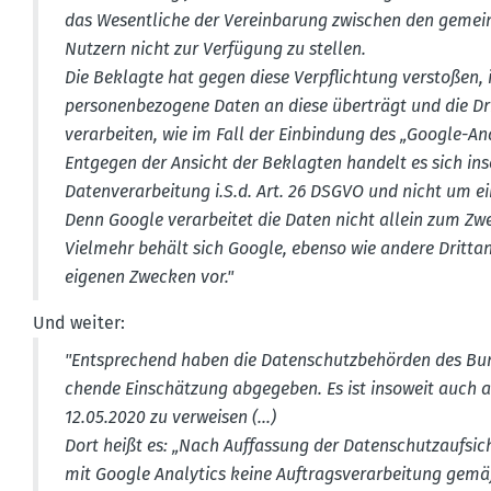
das Wesent­liche der Verein­barung zwischen den gemein
Nutzern nicht zur Verfügung zu stellen.
Die Beklagte hat gegen diese Verpflichtung verstoßen, i
perso­nen­be­zogene Daten an diese überträgt und die Dri
verar­beiten, wie im Fall der Einbindung des „Google-An
Entgegen der Ansicht der Beklagten handelt es sich in
Daten­ver­ar­beitung i.S.d. Art. 26 DSGVO und nicht um e
Denn Google verar­beitet die Daten nicht allein zum Z
Vielmehr behält sich Google, ebenso wie andere Dritt­an
eigenen Zwecken vor."
Und weiter:
"Entspre­chend haben die Daten­schutz­be­hörden des Bu
chende Einschätzung abgegeben. Es ist insoweit auch a
12.05.2020 zu verweisen (...)
Dort heißt es: „Nach Auffassung der Daten­schutz­auf­si
mit Google Analytics keine Auftrags­ver­ar­beitung gemäß