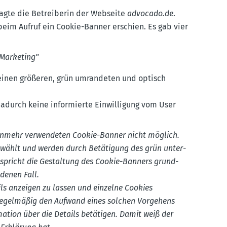
lagte die Betrei­berin der Webseite
advocado.​de
.
beim Aufruf ein Cookie-Banner erschien. Es gab vier
 Marketing"
inen größeren, grün umran­deten und optisch
 dadurch keine infor­mierte Einwil­ligung vom User
nunmehr verwen­deten Cookie-Banner nicht möglich.
­wählt und werden durch Betätigung des grün unter­
ntspricht die Gestaltung des Cookie-Banners grund­
­denen Fall.
ils anzeigen zu lassen und einzelne Cookies
regel­mäßig den Aufwand eines solchen Vorgehens
ation über die Details betätigen. Damit weiß der