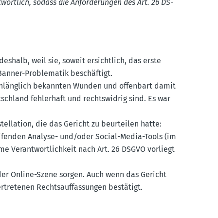
wortlich, sodass die Anfor­de­rungen des Art. 26 DS-
deshalb, weil sie, soweit ersichtlich, das erste
-Banner-Proble­matik beschäftigt.
e hinlänglich bekannten Wunden und offenbart damit
schland fehlerhaft und rechts­widrig sind. Es war
el­lation, die das Gericht zu beurteilen hatte:
i­fenden Analyse- und/oder Social-Media-Tools (im
e Verant­wort­lichkeit nach Art. 26 DSGVO vorliegt
 der Online-Szene sorgen. Auch wenn das Gericht
re­tenen Rechts­auf­fas­sungen bestätigt.