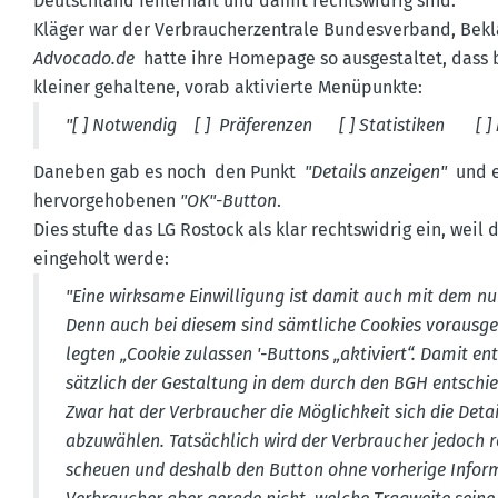
Deutschland fehlerhaft und damit rechts­widrig sind.
Kläger war der Verbrau­cher­zen­trale Bundes­verband, Bek
Advocado.​de
hatte ihre Homepage so ausge­staltet, dass 
kleiner gehaltene, vorab aktivierte Menüpunkte:
"[ ] Notwendig [ ] Präfe­renzen [ ] Statis­tiken [ ]
Daneben gab es noch den Punkt
"Details anzeigen"
und e
hervor­ge­ho­benen
"OK"-Button
.
Dies stufte das LG Rostock als klar rechts­widrig ein, weil
eingeholt werde:
"Eine wirksame Einwil­ligung ist damit auch mit dem 
Denn auch bei diesem sind sämtliche Cookies vorausge
legten „Cookie zulassen '-Buttons „aktiviert“. Damit e
sätzlich der Gestaltung in dem durch den BGH entschie
Zwar hat der Verbraucher die Möglichkeit sich die Deta
abzuwählen. Tatsächlich wird der Verbraucher jedoch 
scheuen und deshalb den Button ohne vorherige Infor­m