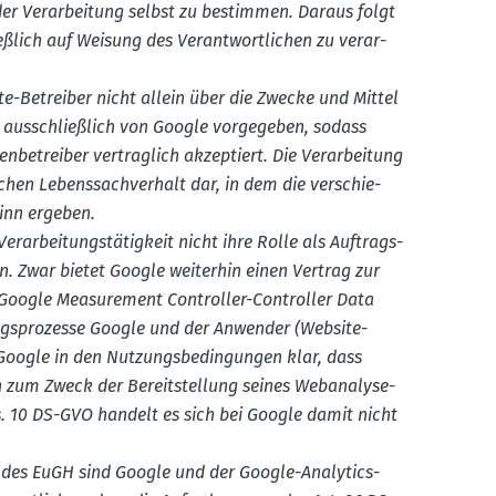
der Verar­beitung selbst zu bestimmen. Daraus folgt
ie­ßlich auf Weisung des Verant­wort­lichen zu verar­
e-Betreiber nicht allein über die Zwecke und Mittel
l ausschlie­ßlich von Google vorge­geben, sodass
n­be­treiber vertraglich akzep­tiert. Die Verar­beitung
ichen Lebens­sach­verhalt dar, in dem die verschie­
Sinn ergeben.
erar­bei­tungs­tä­tigkeit nicht ihre Rolle als Auftrags­
en. Zwar bietet Google weiterhin einen Vertrag zur
n „Google Measu­rement Controller-Controller Data
ungs­pro­zesse Google und der Anwender (Website-
 Google in den Nutzungs­be­din­gungen klar, dass
h zum Zweck der Bereit­stellung seines Webanalyse-
s. 10 DS-GVO handelt es sich bei Google damit nicht
g des EuGH sind Google und der Google-Analytics-