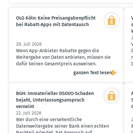
OLG Köln: Keine Preis­an­ga­ben­pflicht
bei Rabatt-Apps mit Daten­tausch
28. Juli 2026
Wenn App-Anbieter Rabatte gegen die
Weitergabe von Daten anbieten, müssen sie
dafür keinen Gesamtpreis ausweisen.
ganzen Text lesen
BGH: Immate­ri­eller DSGVO-Schaden
bejaht, Unter­las­sungs­an­spruch
verneint
22. Juli 2026
Wer durch eine versehentliche
Datenweitergabe seiner Bank einen echten
Nachteil erleidet, hat Anspruch auf