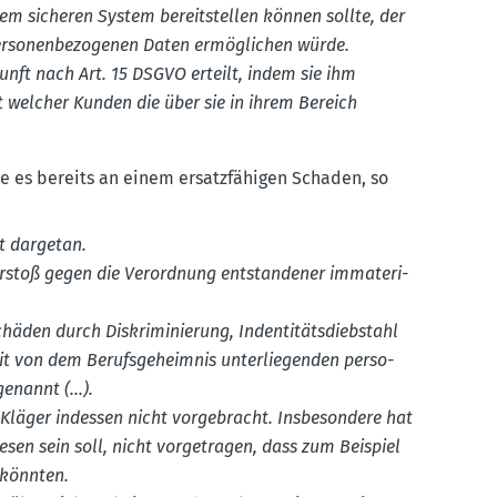
em sicheren System bereit­stellen können sollte, der
rso­nen­be­zo­genen Daten ermög­lichen würde.
unft nach Art. 15 DSGVO erteilt, indem sie ihm
t welcher Kunden die über sie in ihrem Bereich
e es bereits an einem ersatz­fä­higen Schaden, so
ht dargetan.
rstoß gegen die Verordnung entstan­dener immate­ri­
äden durch Diskriminie­rung, Inden­ti­täts­dieb­stahl
eit von dem Be­rufsgeheimnis unter­lie­genden perso­
­nannt (...).
 Kläger indessen nicht vorge­bracht. Insbe­sondere hat
esen sein soll, nicht vorge­tragen, dass zum Beispiel
 könnten.