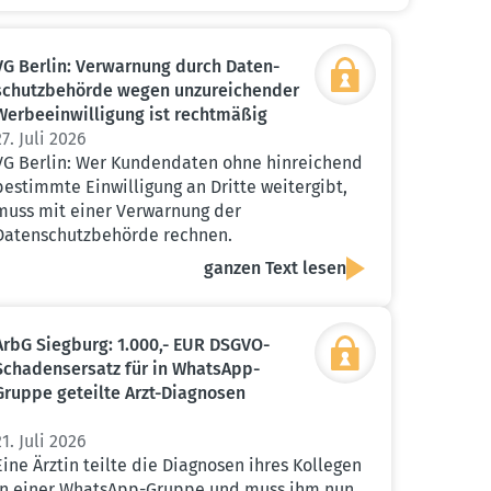
VG Berlin: Verwarnung durch Daten­
schutz­be­hörde wegen unzurei­chender
Werbe­ein­wil­ligung ist recht­mäßig
27. Juli 2026
VG Berlin: Wer Kundendaten ohne hinreichend
bestimmte Einwilligung an Dritte weitergibt,
muss mit einer Verwarnung der
Datenschutzbehörde rechnen.
ganzen Text lesen
ArbG Siegburg: 1.000,- EUR DSGVO-
Schadens­ersatz für in WhatsApp-
Gruppe geteilte Arzt-Diagnosen
21. Juli 2026
Eine Ärztin teilte die Diagnosen ihres Kollegen
in einer WhatsApp-Gruppe und muss ihm nun