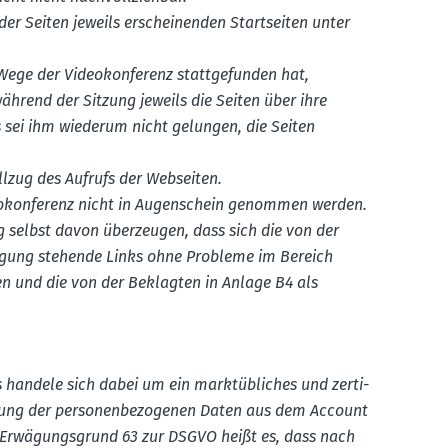
er Seiten jeweils erschei­nenden Start­seiten unter
ge der Video­kon­ferenz statt­ge­funden hat,
ährend der Sitzung jeweils die Seiten über ihre
 sei ihm wiederum nicht gelungen, die Seiten
llzug des Aufrufs der Webseiten.
eo­kon­ferenz nicht in Augen­schein genommen werden.
 selbst davon überzeugen, dass sich die von der
fügung stehende Links ohne Probleme im Bereich
sen und die von der Beklagten in Anlage B4 als
s handele sich dabei um ein markt­üb­liches und zerti­
tellung der perso­nen­be­zo­genen Daten aus dem Account
 Erwägungs­grund 63 zur DSGVO heißt es, dass nach