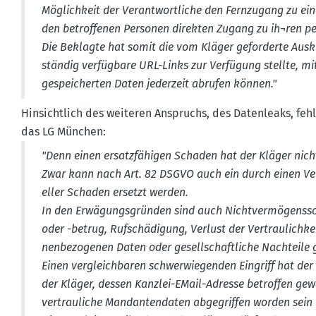
Möglichkeit der Verant­wort­liche den Fernzugang zu ein
den betrof­fenen Personen direkten Zugang zu ih¬ren pe
Die Beklagte hat somit die vom Kläger gefor­derte Ausk
ständig verfügbare URL-Links zur Verfügung stellte, mi
gespei­cherten Daten jederzeit abrufen können."
Hinsichtlich des weiteren Anspruchs, des Daten­leaks, fehl
das LG München:
"Denn einen ersatz­fä­higen Schaden hat der Kläger nic
Zwar kann nach Art. 82 DSGVO auch ein durch einen Ve
eller Schaden ersetzt werden.
In den Erwägungs­gründen sind auch Nicht­ver­mö­gens­sch
oder -betrug, Rufschä­digung, Verlust der Vertrau­lichk
nen­be­zo­genen Daten oder gesell­schaft­liche Nachteile ge
Einen vergleich­baren schwer­wiegenden Eingriff hat der
der Kläger, des­sen Kanzlei-EMail-Adresse betroffen gew
vertrau­liche Mandan­ten­daten abgegriffen worden sein