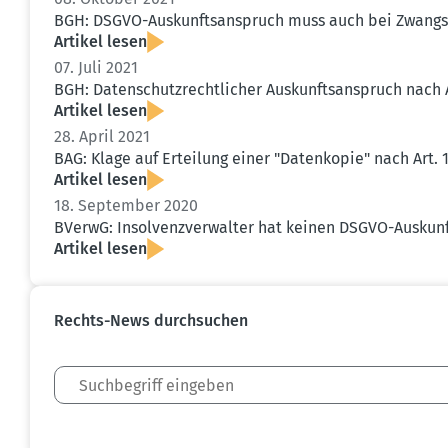
BGH: DSGVO-Auskunfts­an­spruch muss auch bei Zwangs­v
Artikel lesen
07. Juli 2021
BGH: Daten­schutz­recht­licher Auskunfts­an­spruch nach
Artikel lesen
28. April 2021
BAG: Klage auf Erteilung einer "Daten­kopie" nach Art
Artikel lesen
18. September 2020
BVerwG: Insol­venz­ver­walter hat keinen DSGVO-Auskunf
Artikel lesen
Rechts-News durch­suchen