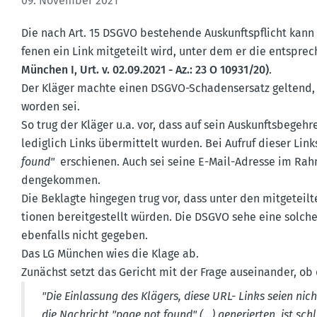
09. November 2021
Die nach Art. 15 DSGVO bestehende Auskunfts­pflicht kann
fenen ein Link mitge­teilt wird, unter dem er die entspre
München I, Urt. v. 02.09.2021 - Az.: 23 O 10931/20)
.
Der Kläger machte einen DSGVO-Schadens­ersatz geltend, 
worden sei.
So trug der Kläger u.a. vor, dass auf sein Auskunfts­be­g
lediglich Links übermittelt wurden. Bei Aufruf dieser Lin
found"
erschienen. Auch sei seine E-Mail-Adresse im Rah
den­ge­kommen.
Die Beklagte hingegen trug vor, dass unter den mitge­teilt
tionen bereit­ge­stellt würden. Die DSGVO sehe eine solch
ebenfalls nicht gegeben.
Das LG München wies die Klage ab.
Zunächst setzt das Gericht mit der Frage ausein­ander, ob 
"Die Einlassung des Klägers, diese URL- Links seien nich
die Nachricht "page not found" (...) generierten, ist sch