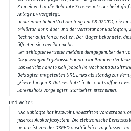
Zum einen hat die Beklagte Screen­shots der bei Aufruf d
Anlage B4 vorgelegt.
In der mündlichen Verhandlung am 08.07.2021, die im We
erklärten der Kläger und der Vertreter der Beklagten, w
Rechner aufrufen zu wollen. Der Kläger bekundete, dies
öffneten sich bei ihm nicht.
Der Beklag­ten­ver­treter meldete demge­genüber den Vo
Die jewei­ligen Ergeb­nisse konnten im Rahmen der Vid
Das Gericht konnte sich jedoch im Nachgang zu Sitzung
Beklagten mitge­teilten URL-Links als ständig zur Ver
„Einstel­lungen & Daten­schutz" in Accounts offnen las
Screen­shots vorge­legten Start­seiten erscheinen."
Und weiter:
"Die Beklagte hat insoweit unbestritten vorge­tragen, e
fi­ziertes Auskunfts­system. Die elektro­nische Bereit­s
heraus ist von der DSGVO ausdrücklich zugelassen. Im