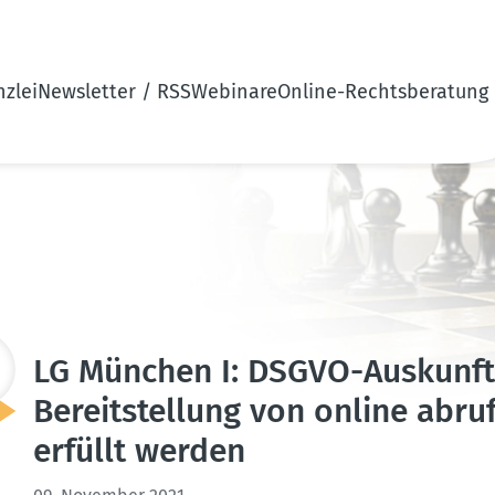
zlei
Newsletter / RSS
Webinare
Online-Rechtsberatung
LG München I: DSGVO-Auskunfts
Bereit­stellung von online abruf
erfüllt werden