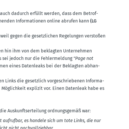
 auch dadurch erfüllt werden, dass dem Betrof­
­chenden Infor­ma­tionen online abrufen kann
(LG
weil gegen die gesetz­lichen Regelungen verstoßen
ehren hin ihm von dem beklagten Unter­nehmen
ks sei jedoch nur die Fehler­meldung
"Page not
men eines Daten­leaks bei der Beklagten abhan­
en Links die gesetzlich vorge­schrie­benen Infor­ma­
e Möglichkeit explizit vor. Einen Datenleak habe es
die Auskunfts­er­teilung ordnungs­gemäß war:
t aufrufbar, es handele sich um tote Links, die nur
licht nicht nachvoll­ziehbar.