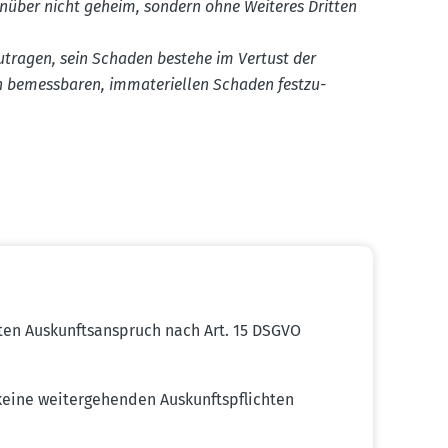
enüber nicht geheim, sondern ohne Weiteres Dritten
­tragen, sein Schaden bestehe im Vertust der
n bemess­baren, immate­ri­ellen Schaden festzu­
ten Auskunfts­an­spruch nach Art. 15 DSGVO
ine weiter­ge­henden Auskunfts­pflichten