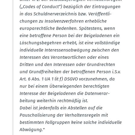
(„Codes of Conduct“) bezüglich der Eintra­gungen
in das Schuld­ner­ver­zeichnis bzw. Veröf­fent­li­
chungen zu Insol­venz­ver­fahren erheb­liche
europa­recht­liche Bedenken. Spätestens, wenn
eine betroffene Person bei der Beige­la­denen ein
Löschungs­be­gehren erhebt, ist eine vollständige
indivi­duelle Inter­es­sens­ab­wägung zwischen den
Inter­essen des Verant­wort­lichen oder eines
Dritten und den Inter­essen oder Grund­rechten
und Grund­frei­heiten der betrof­fenen Person i.S.v.
Art. 6 Abs. 1 UA 1 lit f) DSGVO vorzu­nehmen, da
nur bei einem Überwie­genden berech­tigten
Interesse der Beige­la­denen die Daten­ver­ar­
beitung weiterhin recht­mäßig ist.
Dabei ist jeden­falls ein Abstellen auf die
Pauscha­li­sierung der Verhal­tens­regeln mit
bestimmten Fallgruppen keine solche indivi­duelle
Abwägung."