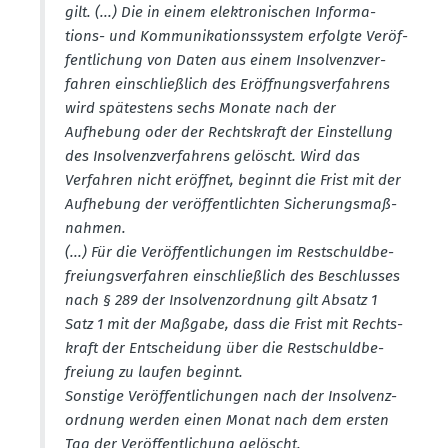
gilt. (...) Die in einem elektro­ni­schen Infor­ma­
tions- und Kommu­ni­ka­ti­ons­system erfolgte Veröf­
fent­li­chung von Daten aus einem Insol­venz­ver­
fahren einschlie­ßlich des Eröff­nungs­ver­fahrens
wird spätestens sechs Monate nach der
Aufhebung oder der Rechts­kraft der Einstellung
des Insol­venz­ver­fahrens gelöscht. Wird das
Verfahren nicht eröffnet, beginnt die Frist mit der
Aufhebung der veröf­fent­lichten Siche­rungs­maß­
nahmen.
(...) Für die Veröf­fent­li­chungen im Restschuld­be­
frei­ungs­ver­fahren einschlie­ßlich des Beschlusses
nach § 289 der Insol­venz­ordnung gilt Absatz 1
Satz 1 mit der Maßgabe, dass die Frist mit Rechts­
kraft der Entscheidung über die Restschuld­be­
freiung zu laufen beginnt.
Sonstige Veröf­fent­li­chungen nach der Insol­venz­
ordnung werden einen Monat nach dem ersten
Tag der Veröf­fent­li­chung gelöscht.