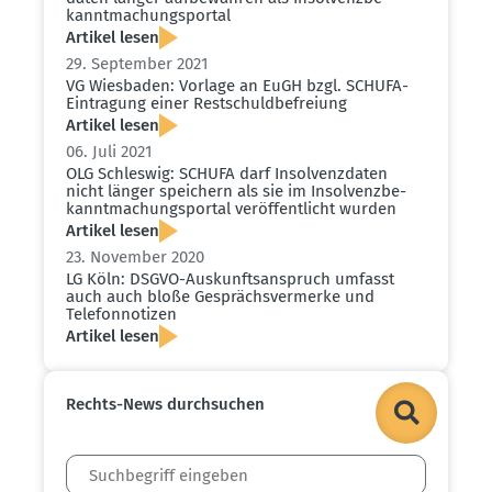
kannt­ma­chungs­portal
Artikel lesen
29. September 2021
VG Wiesbaden: Vorlage an EuGH bzgl. SCHUFA-
Eintragung einer Restschuld­be­freiung
Artikel lesen
06. Juli 2021
OLG Schleswig: SCHUFA darf Insol­venz­daten
nicht länger speichern als sie im Insol­venz­be­
kannt­ma­chungs­portal veröf­fent­licht wurden
Artikel lesen
23. November 2020
LG Köln: DSGVO-Auskunfts­an­spruch umfasst
auch auch bloße Gesprächs­ver­merke und
Telefon­no­tizen
Artikel lesen
Rechts-News durch­suchen