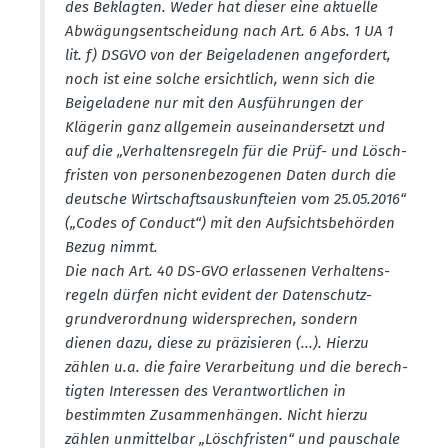
des Beklagten. Weder hat dieser eine aktuelle
Abwägungs­ent­scheidung nach Art. 6 Abs. 1 UA 1
lit. f) DSGVO von der Beige­la­denen angefordert,
noch ist eine solche ersichtlich, wenn sich die
Beige­ladene nur mit den Ausfüh­rungen der
Klägerin ganz allgemein ausein­an­der­setzt und
auf die „Verhal­tens­regeln für die Prüf- und Lösch­
fristen von perso­nen­be­zo­genen Daten durch die
deutsche Wirtschafts­aus­kunf­teien vom 25.05.2016“
(„Codes of Conduct“) mit den Aufsichts­be­hörden
Bezug nimmt.
Die nach Art. 40 DS-GVO erlas­senen Verhal­tens­
regeln dürfen nicht evident der Daten­schutz­
grund­ver­ordnung wider­sprechen, sondern
dienen dazu, diese zu präzi­sieren (...). Hierzu
zählen u.a. die faire Verar­beitung und die berech­
tigten Inter­essen des Verant­wort­lichen in
bestimmten Zusam­men­hängen. Nicht hierzu
zählen unmit­telbar „Lösch­fristen“ und pauschale