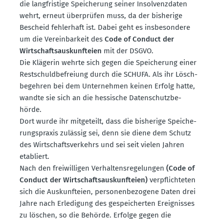
die langfristige Speicherung seiner Insol­venz­daten
wehrt, erneut überprüfen muss, da der bisherige
Bescheid fehlerhaft ist. Dabei geht es insbe­sondere
um die Verein­barkeit des
Code of Conduct der
Wirtschafts­aus­kunf­teien
mit der DSGVO.
Die Klägerin wehrte sich gegen die Speicherung einer
Restschuld­be­freiung durch die SCHUFA. Als ihr Lösch­
be­gehren bei dem Unter­nehmen keinen Erfolg hatte,
wandte sie sich an die hessische Daten­schutz­be­
hörde.
Dort wurde ihr mitge­teilt, dass die bisherige Speiche­
rungs­praxis zulässig sei, denn sie diene dem Schutz
des Wirtschafts­ver­kehrs und sei seit vielen Jahren
etabliert.
Nach den freiwil­ligen Verhal­tens­re­ge­lungen
(Code of
Conduct der Wirtschafts­aus­kunf­teien)
verpflich­teten
sich die Auskunf­teien, perso­nen­be­zogene Daten drei
Jahre nach Erledigung des gespei­cherten Ereig­nisses
zu löschen, so die Behörde. Erfolge gegen die