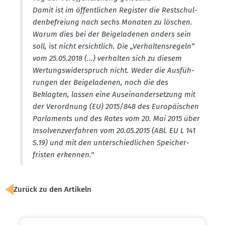
Damit ist im öffent­lichen Register die Restschul­
den­be­freiung nach sechs Monaten zu löschen.
Warum dies bei der Beige­la­denen anders sein
soll, ist nicht ersichtlich. Die „Verhal­tens­regeln“
vom 25.05.2018 (...) verhalten sich zu diesem
Wertungs­wi­der­spruch nicht. Weder die Ausfüh­
rungen der Beige­la­denen, noch die des
Beklagten, lassen eine Ausein­an­der­setzung mit
der Verordnung (EU) 2015/848 des Europäi­schen
Parla­ments und des Rates vom 20. Mai 2015 über
Insol­venz­ver­fahren vom 20.05.2015 (ABl. EU L 141
S.19) und mit den unter­schied­lichen Speicher­
fristen erkennen."
Zurück zu den Artikeln