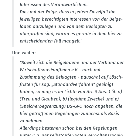
Inter­essen des Verant­wort­lichen.
Dies mit der Folge, dass in jedem Einzelfall die
jewei­ligen berech­tigten Inter­essen von der Beige­
laden darzu­legen und von dem Beklagten zu
überprüfen sind, woran es gerade in dem hier zu
entschei­denden Fall mangelt."
Und weiter:
"Soweit sich die Beige­ladene und der Verband der
Wirtschafts­aus­kunf­teien e.V. - auch mit
Zustimmung des Beklagten - pauschal auf Lösch­
fristen für sog. „Standard­ver­fahren“ geeinigt
haben, so mag es im Lichte von Art. 5 Abs. 1 lit. a)
(Treu und Glauben), b) (legitime Zwecke) und e)
(Speicher­be­grenzung) DS-GVO noch angehen, die
hier getrof­fenen Regelungen zunächst als Basis
zu nehmen.
Aller­dings bestehen schon bei den Regelungen
unter II. 2. der selbst­auf­er­legten Verhal­tens­regeln