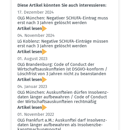
Diese Artikel könnten Sie auch inter­es­sieren:
17. Dezember 2024
OLG München: Negativer SCHUFA-Eintrag muss
erst nach 3 Jahren gelöscht werden
Artikel lesen
04. November 2024
LG Koblenz: Negative SCHUFA-Einträge müssen
erst nach 3 Jahren gelöscht werden
Artikel lesen
01. August 2023
OLG Brandenburg: Code of Conduct der
Wirtschafts­aus­kunf­teien ist DSGVO-konform /
Lösch­frist von 3 Jahren nicht zu beanstanden
Artikel lesen
04. Januar 2023
OLG München: Auskunf­teien dürfen Insol­venz­
daten länger aufbe­wahren / Code of Conduct
der Wirtschafts­aus­kunf­teien recht­mäßig
Artikel lesen
01. November 2022
OLG Frankfurt a.M.: Auskunftei darf Insol­venz­
daten länger aufbe­wahren als Insol­venz­be­
kannt­ma­chungs­portal