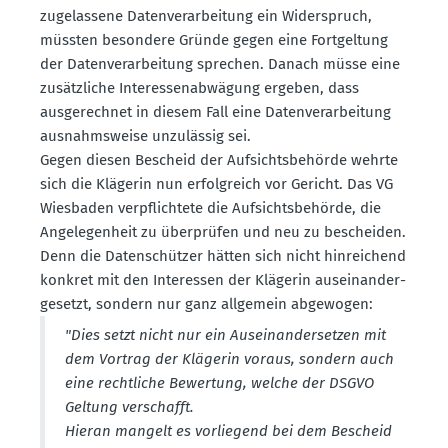
zugelassene Daten­ver­ar­beitung ein Wider­spruch,
müssten besondere Gründe gegen eine Fortgeltung
der Daten­ver­ar­beitung sprechen. Danach müsse eine
zusätz­liche Inter­es­sen­ab­wägung ergeben, dass
ausge­rechnet in diesem Fall eine Daten­ver­ar­beitung
ausnahms­weise unzulässig sei.
Gegen diesen Bescheid der Aufsichts­be­hörde wehrte
sich die Klägerin nun erfolg­reich vor Gericht. Das VG
Wiesbaden verpflichtete die Aufsichts­be­hörde, die
Angele­genheit zu überprüfen und neu zu bescheiden.
Denn die Daten­schützer hätten sich nicht hinrei­chend
konkret mit den Inter­essen der Klägerin ausein­an­der­
ge­setzt, sondern nur ganz allgemein abgewogen:
"Dies setzt nicht nur ein Ausein­an­der­setzen mit
dem Vortrag der Klägerin voraus, sondern auch
eine recht­liche Bewertung, welche der DSGVO
Geltung verschafft.
Hieran mangelt es vorliegend bei dem Bescheid