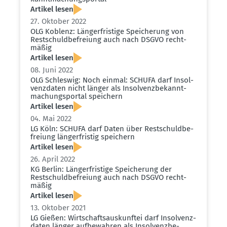
Artikel lesen
27. Oktober 2022
OLG Koblenz: Länger­fristige Speicherung von
Restschuld­be­freiung auch nach DSGVO recht­
mäßig
Artikel lesen
08. Juni 2022
OLG Schleswig: Noch einmal: SCHUFA darf Insol­
venz­daten nicht länger als Insol­venz­be­kannt­
ma­chungs­portal speichern
Artikel lesen
04. Mai 2022
LG Köln: SCHUFA darf Daten über Restschuld­be­
freiung länger­fristig speichern
Artikel lesen
26. April 2022
KG Berlin: Länger­fristige Speicherung der
Restschuld­be­freiung auch nach DSGVO recht­
mäßig
Artikel lesen
13. Oktober 2021
LG Gießen: Wirtschafts­aus­kunftei darf Insol­venz­
daten länger aufbe­wahren als Insol­venz­be­