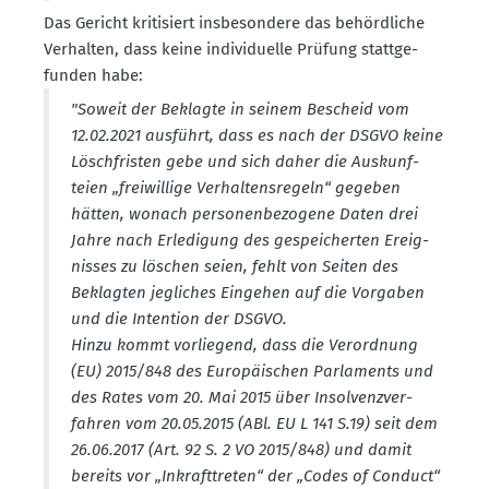
Das Gericht kriti­siert insbe­sondere das behörd­liche
Verhalten, dass keine indivi­duelle Prüfung statt­ge­
funden habe:
"Soweit der Beklagte in seinem Bescheid vom
12.02.2021 ausführt, dass es nach der DSGVO keine
Lösch­fristen gebe und sich daher die Auskunf­
teien „freiwillige Verhal­tens­regeln“ gegeben
hätten, wonach perso­nen­be­zogene Daten drei
Jahre nach Erledigung des gespei­cherten Ereig­
nisses zu löschen seien, fehlt von Seiten des
Beklagten jegliches Eingehen auf die Vorgaben
und die Intention der DSGVO.
Hinzu kommt vorliegend, dass die Verordnung
(EU) 2015/848 des Europäi­schen Parla­ments und
des Rates vom 20. Mai 2015 über Insol­venz­ver­
fahren vom 20.05.2015 (ABl. EU L 141 S.19) seit dem
26.06.2017 (Art. 92 S. 2 VO 2015/848) und damit
bereits vor „Inkraft­treten“ der „Codes of Conduct“