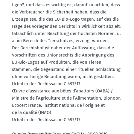
tigen", und dass es wichtig ist, darauf zu achten, dass
die Verbraucher die Sicherheit haben, dass die
Erzeug­nisse, die das EU-Bio-Logo tragen, auf das die
Frage des vorle­genden Gerichts in Wirklichkeit abzielt,
tatsächlich unter Beachtung der höchsten Normen, u.
a. im Bereich des Tierschutzes, erzeugt wurden.
Der Gerichtshof ist daher der Auffassung, dass die
Vorschriften des Unions­rechts die Anbringung des
EU-Bio-Logos auf Produkten, die von Tieren
stammen, die Gegen­stand einer rituellen Schlachtung
ohne vorherige Betäubung waren, nicht gestatten.
Urteil in der Rechts­sache C-497/17
Œuvre d’assis­tance aux bêtes d’abattoirs (OABA) /
Ministre de l’Agriculture et de l’Alimen­tation, Bionoor,
Ecocert France, Institut national de l’origine et
de la qualité (INAO)
Urteil in der Rechts­sache C-497/17
Quelle: Presse­mit­teilung des EuGH v. 26.02.2019