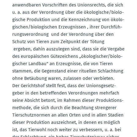
anwend­baren Vorschriften des Unions­rechts, die sich
u. a. aus der Verordnung über die ökolo­gische/biolo­
gische Produktion und die Kennzeichnung von ökolo­
gi­schen/biolo­gi­schen Erzeug­nissen , ihrer Durch­füh­
rungs­ver­ordnung und der Verordnung über den
Schutz von Tieren zum Zeitpunkt der Tötung
ergeben, dahin auszu­legen sind, dass sie die Vergabe
des europäi­schen Gütezei­chens „ökolo­gi­scher/biolo­
gi­scher Landbau" an Erzeug­nisse, die von Tieren
stammen, die Gegen­stand einer rituellen Schlachtung
ohne Betäubung waren, zulassen oder verbieten.
Der Gerichtshof stellt fest, dass der Unions­ge­setz­
geber in den betref­fenden Verord­nungen mehrfach
seine Absicht betont, im Rahmen dieser Produk­ti­ons­
me­thode, die sich durch die Beachtung stren­gerer
Tierschutz­normen an allen Orten und in allen Stadien
dieser Produktion auszeichnet, in denen es möglich
ist, das Tierwohl noch weiter zu verbessern, u. a. bei
der Schlachtung, ein hohes Tierschutz­niveau sicher­