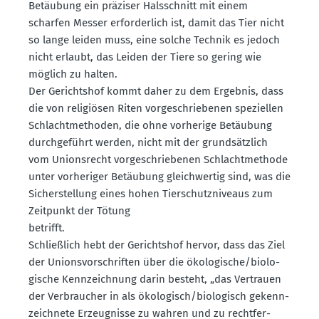
Betäubung ein präziser Halsschnitt mit einem
scharfen Messer erfor­derlich ist, damit das Tier nicht
so lange leiden muss, eine solche Technik es jedoch
nicht erlaubt, das Leiden der Tiere so gering wie
möglich zu halten.
Der Gerichtshof kommt daher zu dem Ergebnis, dass
die von religiösen Riten vorge­schrie­benen spezi­ellen
Schlacht­me­thoden, die ohne vorherige Betäubung
durch­ge­führt werden, nicht mit der grund­sätzlich
vom Unions­recht vorge­schrie­benen Schlacht­me­thode
unter vorhe­riger Betäubung gleich­wertig sind, was die
Sicher­stellung eines hohen Tierschutz­ni­veaus zum
Zeitpunkt der Tötung
betrifft.
Schlie­ßlich hebt der Gerichtshof hervor, dass das Ziel
der Unions­vor­schriften über die ökolo­gische/biolo­
gische Kennzeichnung darin besteht, „das Vertrauen
der Verbraucher in als ökolo­gisch/biolo­gisch gekenn­
zeichnete Erzeug­nisse zu wahren und zu recht­fer­