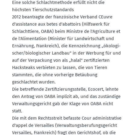
Eine solche Schlacht­me­thode erfüllt nicht die
höchsten Tierschutz­stan­dards
2012 beantragte der franzö­sische Verband CEuvre
d'assis­tance aux betes d'abattoirs (Hilfswerk für
Schlacht­tiere, OABA) beim Ministre de l'Agriculture et
de l'Alimen­tation (Minister für Landwirt­schaft und
Ernährung, Frank­reich), die Kennzeichnung „ökolo­gi­
scher/biolo­gi­scher Landbau" in der Werbung für und
auf der Verpa­ckung von als „halal" zerti­fi­zierten
Hacksteaks verbieten zu lassen, die von Tieren
stammten, die ohne vorherige Betäubung
geschlachtet wurden.
Die betref­fende Zerti­fi­zie­rungs­stelle, Ecocert, lehnte
den Antrag von OABA implizit ab, und das zuständige
Verwal­tungs­ge­richt gab der Klage von OABA nicht
statt.
Die mit dem Rechts­streit befasste Cour adminis­trative
d'appel de Versailles (Verwal­tungs­be­ru­fungs­ge­richt
Versailles, Frank­reich) fragt den Gerichtshof, ob die