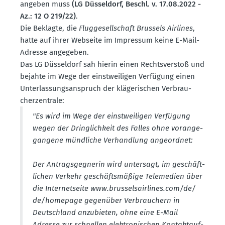
angeben muss
(LG Düsseldorf, Beschl. v. 17.08.2022 -
Az.: 12 O 219/22)
.
Die Beklagte, die
Flugge­sell­schaft Brussels Airlines
,
hatte auf ihrer Webseite im Impressum keine E-Mail-
Adresse angegeben.
Das LG Düsseldorf sah hierin einen Rechts­verstoß und
bejahte im Wege der einst­wei­ligen Verfügung einen
Unter­las­sungs­an­spruch der kläge­ri­schen Verbrau­
cher­zen­trale:
"Es wird im Wege der einst­wei­ligen Verfügung
wegen der Dring­lichkeit des Falles ohne voran­ge­
gangene mündliche Verhandlung angeordnet:
Der Antrags­geg­nerin wird untersagt, im geschäft­
lichen Verkehr geschäfts­mäßige Telemedien über
die Inter­net­seite www.​brussel­sair­lines.​com/​de/​
de/​homepage gegenüber Verbrau­chern in
Deutschland anzubieten, ohne eine E-Mail
Adresse zur schnellen elektro­ni­schen Kontakt­auf­