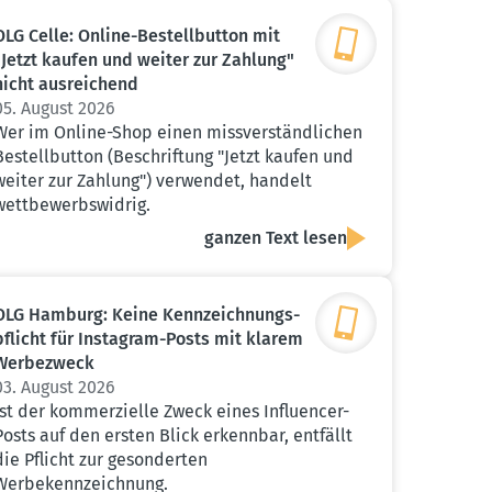
OLG Celle: Online-Bestell­button mit
"Jetzt kaufen und weiter zur Zahlung"
nicht ausrei­chend
05. August 2026
Wer im Online-Shop einen missverständlichen
Bestellbutton (Beschriftung "Jetzt kaufen und
weiter zur Zahlung") verwendet, handelt
wettbewerbswidrig.
ganzen Text lesen
OLG Hamburg: Keine Kennzeich­nungs­
pflicht für Instagram-Posts mit klarem
Werbe­zweck
03. August 2026
Ist der kommerzielle Zweck eines Influencer-
Posts auf den ersten Blick erkennbar, entfällt
die Pflicht zur gesonderten
Werbekennzeichnung.