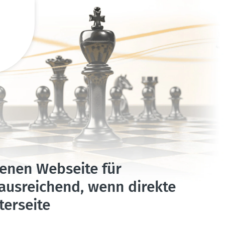
genen Webseite für
usrei­chend, wenn direkte
er­seite