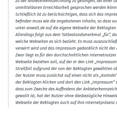
zu der Anbie­ter­kenn­zeichnung zu gelangen, bei einer 
unmit­tel­baren Erreich­barkeit gesprochen werden könnt
Schlie­ßlich ist zu berück­sich­tigen, dass sich das Im
befinden muss wie die angebo­tenen Inhalte, so dass auch
unter anwalt.​de auf die eigene Webseite der Beklagten
Aller­dings folgt aus dem Tatbe­stands­merkmal „für“,
welche Webseiten es sich bezieht. Es muss auszu­schlie
verwirrt wird und das Impressum gedanklich nicht der 
Zwar liegt es für den durch­schnitt­lichen Inter­net­nut
Webseite beziehen soll, auf der er den Link „Impressum
Streitfall aufgrund der von der Beklagten gewählten a
Der Nutzer muss zunächst auf einen nicht als „Kontak
der Beklagten klicken und dort den Link „Impressum“ su
dass zum Zwecke des Auffindens der Anbie­ter­kenn­zei
gewollt ist, hat der Nutzer ohne diesbe­züg­liche Hinwe
Webseite der Beklagten auch auf ihre Inter­net­präsenz 