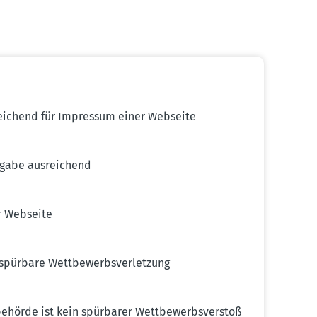
rei­chend für Impressum einer Webseite
ngabe ausrei­chend
r Webseite
 spürbare Wettbe­werbs­ver­letzung
be­hörde ist kein spürbarer Wettbe­werbs­verstoß