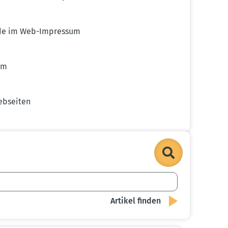
örde im Web-Impressum
um
ebseiten