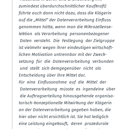
zumindest überdurch­schnitt­licher Kaufkraft)
führte auch dann nicht dazu, dass die Klägerin
auf die „Mittel“ der Daten­ver­ar­beitung Einfluss
genommen hätte, wenn man die Mikro­zel­len­se­
lektion als Verar­beitung perso­nen­be­zo­gener
Daten versteht. Die Festlegung der Zielgruppe
ist vielmehr wegen ihrer eindeu­tigen wirtschaft­
lichen Motivation untrennbar mit der Zweck­
setzung für die Daten­ver­ar­beitung verbunden
und stellt sich demge­genüber nicht als
Entscheidung über ihre Mittel dar.
Für eine Einfluss­nahme auf die Mittel der
Daten­ver­ar­beitung müsste es irgendeine über
die Auftrags­er­teilung hinaus­ge­hende organi­sa­
to­risch-konzep­tio­nelle Mitwirkung der Klägerin
an der Daten­ver­ar­beitung gegeben haben, die
hier aber nicht ersichtlich ist. Sie hat lediglich
eine Leistung einge­kauft, deren proze­durale