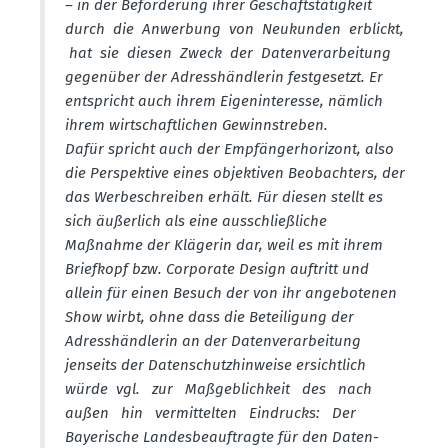
– in der Beför­derung ihrer Geschäfts­tä­tigkeit
durch die Anwerbung von Neukunden erblickt,
hat sie diesen Zweck der Daten­ver­ar­beitung
gegenüber der Adress­händ­lerin festge­setzt. Er
entspricht auch ihrem Eigen­in­teresse, nämlich
ihrem wirtschaft­lichen Gewinn­streben.
Dafür spricht auch der Empfän­ger­ho­rizont, also
die Perspektive eines objek­tiven Beobachters, der
das Werbe­schreiben erhält. Für diesen stellt es
sich äußerlich als eine ausschlie­ß­liche
Maßnahme der Klägerin dar, weil es mit ihrem
Briefkopf bzw. Corporate Design auftritt und
allein für einen Besuch der von ihr angebo­tenen
Show wirbt, ohne dass die Betei­ligung der
Adress­händ­lerin an der Daten­ver­ar­beitung
jenseits der Daten­schutz­hin­weise ersichtlich
würde vgl. zur Maßgeb­lichkeit des nach
außen hin vermit­telten Eindrucks: Der
Bayerische Landes­be­auf­tragte für den Daten­