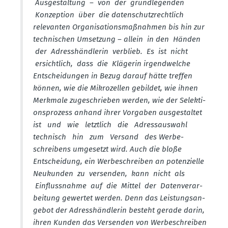
Ausge­staltung – von der grund­le­genden
Konzeption über die daten­schutz­rechtlich
relevanten Organi­sa­ti­ons­maß­nahmen bis hin zur
techni­schen Umsetzung – allein in den Händen
der Adress­händ­lerin verblieb. Es ist nicht
ersichtlich, dass die Klägerin irgend­welche
Entschei­dungen in Bezug darauf hätte treffen
können, wie die Mikro­zellen gebildet, wie ihnen
Merkmale zugeschrieben werden, wie der Selek­ti­
ons­prozess anhand ihrer Vorgaben ausge­staltet
ist und wie letztlich die Adress­auswahl
technisch hin zum Versand des Werbe­
schreibens umgesetzt wird. Auch die bloße
Entscheidung, ein Werbe­schreiben an poten­zielle
Neukunden zu versenden, kann nicht als
Einfluss­nahme auf die Mittel der Daten­ver­ar­
beitung gewertet werden. Denn das Leistungs­an­
gebot der Adress­händ­lerin besteht gerade darin,
ihren Kunden das Versenden von Werbe­schreiben