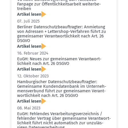
Fanpage zur Öffent­lich­keits­arbeit weiter­be­
treiben
Artikel lesen
07. Juli 2025
Berliner Daten­schutz­be­auf­tragter: Anmietung
von Adressen + Lettershop-Verfahren führt zu
gemein­samer Verant­wort­lichkeit nach Art. 26
DSGVO
Artikel lesen
16. Februar 2024
EuGH: Neues zur gemein­samen Verant­wort­
lichkeit nach Art. 26 DSGVO
Artikel lesen
12. Oktober 2023
Hambur­gi­scher Daten­schutz­be­auf­tragter:
Gemeinsame Kunden­da­tenbank im Unter­neh­
mens­verbund führt zur gemein­samen Verant­
wort­lichkeit nach Art. 26 DSGVO
Artikel lesen
08. Mai 2023
EuGH: Fehlendes Verar­bei­tungs­ver­zeichnis /
fehlender Vertrag über gemeinsame Verant­wort­
lichkeit führt nicht automa­tisch zur unzuläs­
sigen Daten­ver­ar­beitung