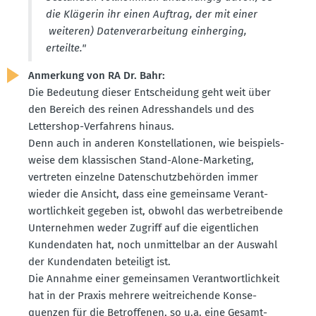
die Klägerin ihr einen Auftrag, der mit einer
weiteren) Daten­ver­ar­beitung einherging,
erteilte."
Anmerkung von RA Dr. Bahr:
Die Bedeutung dieser Entscheidung geht weit über
den Bereich des reinen Adress­handels und des
Lettershop-Verfahrens hinaus.
Denn auch in anderen Konstel­la­tionen, wie beispiels­
weise dem klassi­schen Stand-Alone-Marketing,
vertreten einzelne Daten­schutz­be­hörden immer
wieder die Ansicht, dass eine gemeinsame Verant­
wort­lichkeit gegeben ist, obwohl das werbe­trei­bende
Unter­nehmen weder Zugriff auf die eigent­lichen
Kunden­daten hat, noch unmit­telbar an der Auswahl
der Kunden­daten beteiligt ist.
Die Annahme einer gemein­samen Verant­wort­lichkeit
hat in der Praxis mehrere weitrei­chende Konse­
quenzen für die Betrof­fenen, so u.a. eine Gesamt­