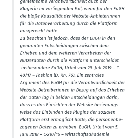
gemeinsame Verant­wort­lichkeit auch der
Klägerin im vorlie­genden Fall, wenn für den EuGH
die bloße Kausa­lität der Website-Anbie­te­rinnen
für die Daten­ver­ar­beitung durch die Plattform
ausge­reicht hätte.
Zu beachten ist jedoch, dass der EuGH in den
genannten Entschei­dungen zwischen dem
Erheben und dem weiteren Verar­beiten der
Nutzer­daten durch die Plattform unter­scheidet
insbe­sondere EuGH, Urteil vom 29. Juli 2019 – C-
40/17 – Fashion lD, Rn. 76). Ein zentrales
Argument des EuGH für die Verant­wort­lichkeit der
Website-Betrei­be­rinnen in Bezug auf das Erheben
der Daten lag in beiden Entschei­dungen darin,
dass es das Einrichten der Website bezie­hungs­
weise das Einbinden des Plugins der sozialen
Plattform erst ermög­licht hatte, die perso­nen­be­
zo­genen Daten zu erheben EuGH, Urteil vom 5.
Juni 2018 – C-210/16 – Wirtschafts­aka­demie