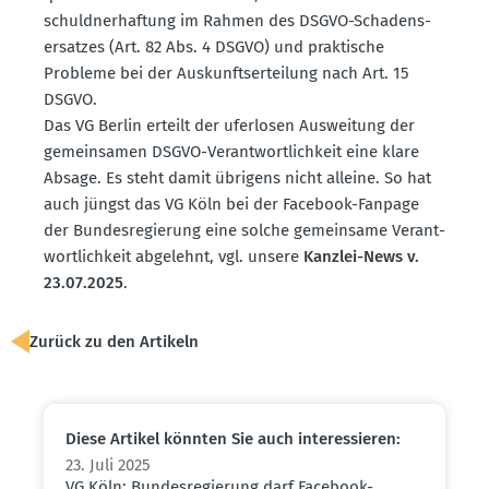
schuld­ner­haftung im Rahmen des DSGVO-Schadens­
er­satzes (Art. 82 Abs. 4 DSGVO) und praktische
Probleme bei der Auskunfts­er­teilung nach Art. 15
DSGVO.
Das VG Berlin erteilt der uferlosen Ausweitung der
gemein­samen DSGVO-Verant­wort­lichkeit eine klare
Absage. Es steht damit übrigens nicht alleine. So hat
auch jüngst das VG Köln bei der Facebook-Fanpage
der Bundes­re­gierung eine solche gemeinsame Verant­
wort­lichkeit abgelehnt, vgl. unsere
Kanzlei-News v.
23.07.2025
.
Zurück zu den Artikeln
Diese Artikel könnten Sie auch inter­es­sieren:
23. Juli 2025
VG Köln: Bundes­re­gierung darf Facebook-