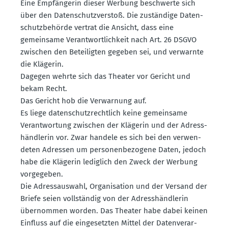
Eine Empfän­gerin dieser Werbung beschwerte sich
über den Daten­schutz­verstoß. Die zuständige Daten­
schutz­be­hörde vertrat die Ansicht, dass eine
gemeinsame Verant­wort­lichkeit nach Art. 26 DSGVO
zwischen den Betei­ligten gegeben sei, und verwarnte
die Klägerin.
Dagegen wehrte sich das Theater vor Gericht und
bekam Recht.
Das Gericht hob die Verwarnung auf.
Es liege daten­schutz­rechtlich keine gemeinsame
Verant­wortung zwischen der Klägerin und der Adress­
händ­lerin vor. Zwar handele es sich bei den verwen­
deten Adressen um perso­nen­be­zogene Daten, jedoch
habe die Klägerin lediglich den Zweck der Werbung
vorge­geben.
Die Adress­auswahl, Organi­sation und der Versand der
Briefe seien vollständig von der Adress­händ­lerin
übernommen worden. Das Theater habe dabei keinen
Einfluss auf die einge­setzten Mittel der Daten­ver­ar­