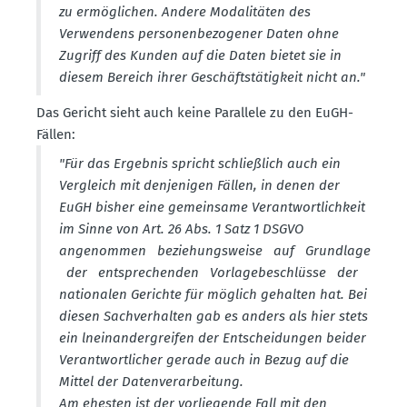
zu ermög­lichen. Andere Modali­täten des
Verwendens perso­nen­be­zo­gener Daten ohne
Zugriff des Kunden auf die Daten bietet sie in
diesem Bereich ihrer Geschäfts­tä­tigkeit nicht an."
Das Gericht sieht auch keine Parallele zu den EuGH-
Fällen:
"Für das Ergebnis spricht schlie­ßlich auch ein
Vergleich mit denje­nigen Fällen, in denen der
EuGH bisher eine gemeinsame Verant­wort­lichkeit
im Sinne von Art. 26 Abs. 1 Satz 1 DSGVO
angenommen bezie­hungs­weise auf Grundlage
der entspre­chenden Vorla­ge­be­schlüsse der
natio­nalen Gerichte für möglich gehalten hat. Bei
diesen Sachver­halten gab es anders als hier stets
ein lnein­an­der­greifen der Entschei­dungen beider
Verant­wort­licher gerade auch in Bezug auf die
Mittel der Daten­ver­ar­beitung.
Am ehesten ist der vorlie­gende Fall mit den