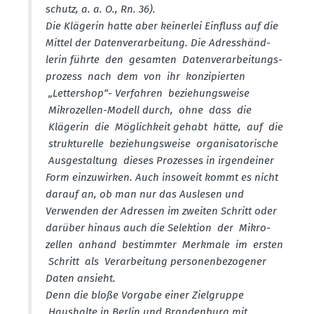
schutz, a. a. O., Rn. 36).
Die Klägerin hatte aber keinerlei Einfluss auf die
Mittel der Daten­ver­ar­beitung. Die Adress­händ­
lerin führte den gesamten Daten­ver­ar­bei­tungs­
prozess nach dem von ihr konzi­pierten
„Lettershop“- Verfahren bezie­hungs­weise
Mikro­zellen-Modell durch, ohne dass die
Klägerin die Möglichkeit gehabt hätte, auf die
struk­tu­relle bezie­hungs­weise organi­sa­to­rische
Ausge­staltung dieses Prozesses in irgend­einer
Form einzu­wirken. Auch insoweit kommt es nicht
darauf an, ob man nur das Auslesen und
Verwenden der Adressen im zweiten Schritt oder
darüber hinaus auch die Selektion der Mikro­
zellen anhand bestimmter Merkmale im ersten
Schritt als Verar­beitung perso­nen­be­zo­gener
Daten ansieht.
Denn die bloße Vorgabe einer Zielgruppe
Haushalte in Berlin und Brandenburg mit