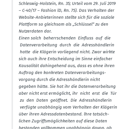
Schleswig-Holstein, Rn. 35; Urteil vom 29. Juli 2019
– C-40/17 – Fashion lD, Rn. 75). Das Verhalten der
Website-Anbie­te­rinnen stellte sich für die soziale
Plattform so gleichsam als „Schlüssel“ zu den
Nutzer­daten dar.
Einen solch beherr­schenden Einfluss auf die
Daten­ver­ar­beitung durch die Adress­händ­lerin
hatte die Klägerin vorliegend nicht. Zwar wirkte
sich auch ihre Entscheidung im Sinne einfacher
Kausa­lität dahin­gehend aus, dass es ohne ihren
Auftrag den konkreten Daten­ver­ar­bei­tungs­
vorgang durch die Adress­händ­lerin nicht
gegeben hätte. Sie hat ihr die Daten­ver­ar­beitung
aber nicht erst ermög­licht, ihr nicht erst die Tür
zu den Daten geöffnet. Die Adress­händ­lerin
verfügte unabhängig vom Verhalten der Klägerin
über ihren Adress­da­ten­be­stand. lhre tatsäch­
lichen Zugriffs­mög­lich­keiten auf diese Daten
bestanden vollkommen unabhängig davon, ob