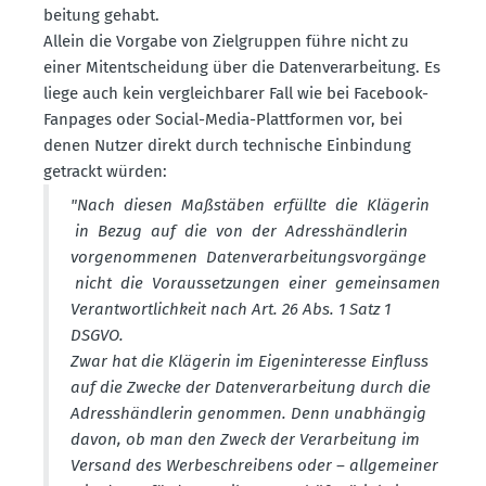
beitung gehabt.
Allein die Vorgabe von Zielgruppen führe nicht zu
einer Mitent­scheidung über die Daten­ver­ar­beitung. Es
liege auch kein vergleich­barer Fall wie bei Facebook-
Fanpages oder Social-Media-Platt­formen vor, bei
denen Nutzer direkt durch technische Einbindung
getrackt würden:
"Nach diesen Maßstäben erfüllte die Klägerin
in Bezug auf die von der Adress­händ­lerin
vorge­nom­menen Daten­ver­ar­bei­tungs­vor­gänge
nicht die Voraus­set­zungen einer gemein­samen
Verant­wort­lichkeit nach Art. 26 Abs. 1 Satz 1
DSGVO.
Zwar hat die Klägerin im Eigen­in­teresse Einfluss
auf die Zwecke der Daten­ver­ar­beitung durch die
Adress­händ­lerin genommen. Denn unabhängig
davon, ob man den Zweck der Verar­beitung im
Versand des Werbe­schreibens oder – allge­meiner