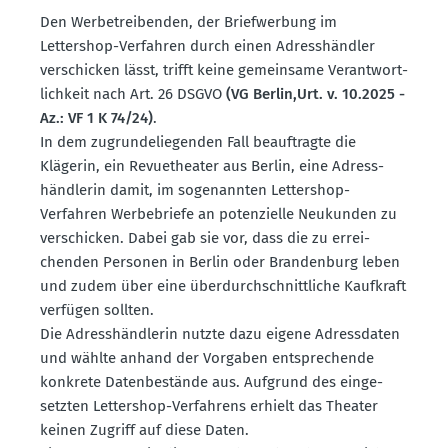
Den Werbe­trei­benden, der Brief­werbung im
Lettershop-Verfahren durch einen Adress­händler
verschicken lässt, trifft keine gemeinsame Verant­wort­
lichkeit nach Art. 26 DSGVO
(VG Berlin,Urt. v. 10.2025 -
Az.: VF 1 K 74/24)
.
In dem zugrun­de­lie­genden Fall beauf­tragte die
Klägerin, ein Revue­theater aus Berlin, eine Adress­
händ­lerin damit, im sogenannten Lettershop-
Verfahren Werbe­briefe an poten­zielle Neukunden zu
verschicken. Dabei gab sie vor, dass die zu errei­
chenden Personen in Berlin oder Brandenburg leben
und zudem über eine überdurch­schnitt­liche Kaufkraft
verfügen sollten.
Die Adress­händ­lerin nutzte dazu eigene Adress­daten
und wählte anhand der Vorgaben entspre­chende
konkrete Daten­be­stände aus. Aufgrund des einge­
setzten Lettershop-Verfahrens erhielt das Theater
keinen Zugriff auf diese Daten.