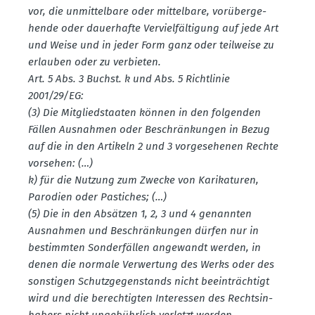
vor, die unmit­telbare oder mittelbare, vorüber­ge­
hende oder dauer­hafte Verviel­fäl­tigung auf jede Art
und Weise und in jeder Form ganz oder teilweise zu
erlauben oder zu verbieten.
Art. 5 Abs. 3 Buchst. k und Abs. 5 Richt­linie
2001/29/EG:
(3) Die Mitglied­staaten können in den folgenden
Fällen Ausnahmen oder Beschrän­kungen in Bezug
auf die in den Artikeln 2 und 3 vorge­se­henen Rechte
vorsehen: (…)
k) für die Nutzung zum Zwecke von Karika­turen,
Parodien oder Pastiches; (…)
(5) Die in den Absätzen 1, 2, 3 und 4 genannten
Ausnahmen und Beschrän­kungen dürfen nur in
bestimmten Sonder­fällen angewandt werden, in
denen die normale Verwertung des Werks oder des
sonstigen Schutz­ge­gen­stands nicht beein­trächtigt
wird und die berech­tigten Inter­essen des Rechts­in­
habers nicht ungebührlich verletzt werden.