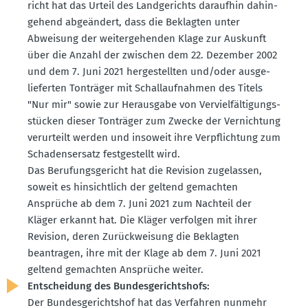
richt hat das Urteil des Landge­richts daraufhin dahin­
gehend abgeändert, dass die Beklagten unter
Abweisung der weiter­ge­henden Klage zur Auskunft
über die Anzahl der zwischen dem 22. Dezember 2002
und dem 7. Juni 2021 herge­stellten und/oder ausge­
lie­ferten Tonträger mit Schall­auf­nahmen des Titels
"Nur mir" sowie zur Herausgabe von Verviel­fäl­ti­gungs­
stücken dieser Tonträger zum Zwecke der Vernichtung
verur­teilt werden und insoweit ihre Verpflichtung zum
Schadens­ersatz festge­stellt wird.
Das Berufungs­ge­richt hat die Revision zugelassen,
soweit es hinsichtlich der geltend gemachten
Ansprüche ab dem 7. Juni 2021 zum Nachteil der
Kläger erkannt hat. Die Kläger verfolgen mit ihrer
Revision, deren Zurück­weisung die Beklagten
beantragen, ihre mit der Klage ab dem 7. Juni 2021
geltend gemachten Ansprüche weiter.
Entscheidung des Bundes­ge­richtshofs:
Der Bundes­ge­richtshof hat das Verfahren nunmehr