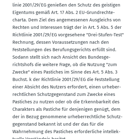
linie 2001/29/EG genießen den Schutz des geistigen
Eigentums gemäß Art. 17 Abs. 2 EU-Grund­rech­te­
charta. Dem Ziel des angemes­senen Ausgleichs von
Rechten und Inter­essen trägt der in Art. 5 Abs. 5 der
Richt­linie 2001/29/EG vorge­sehene "Drei-Stufen-Test"
Rechnung, dessen Voraus­set­zungen nach den
Feststel­lungen des Berufungs­ge­richts erfüllt sind.
Sodann stellt sich nach Ansicht des Bundes­ge­
richtshofs die weitere Frage, ob die Nutzung "zum
Zwecke" eines Pastiches im Sinne des Art. 5 Abs. 3
Buchst. k der Richt­linie 2001/29/EG die Feststellung
einer Absicht des Nutzers erfordert, einen urheber­
recht­lichen Schutz­ge­gen­stand zum Zwecke eines
Pastiches zu nutzen oder ob die Erkenn­barkeit des
Charakters als Pastiche für denje­nigen genügt, dem
der in Bezug genommene urheber­recht­liche Schutz­
ge­gen­stand bekannt ist und der das für die
Wahrnehmung des Pastiches erfor­der­liche intel­lek­
tuelle Verständnis besitzt.