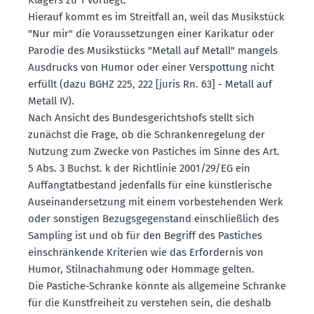
Hierauf kommt es im Streitfall an, weil das Musik­stück
"Nur mir" die Voraus­set­zungen einer Karikatur oder
Parodie des Musik­stücks "Metall auf Metall" mangels
Ausdrucks von Humor oder einer Verspottung nicht
erfüllt (dazu BGHZ 225, 222 [juris Rn. 63] - Metall auf
Metall IV).
Nach Ansicht des Bundes­ge­richtshofs stellt sich
zunächst die Frage, ob die Schran­ken­re­gelung der
Nutzung zum Zwecke von Pastiches im Sinne des Art.
5 Abs. 3 Buchst. k der Richt­linie 2001/29/EG ein
Auffang­tat­be­stand jeden­falls für eine künst­le­rische
Ausein­an­der­setzung mit einem vorbe­stehenden Werk
oder sonstigen Bezugs­ge­gen­stand einschlie­ßlich des
Sampling ist und ob für den Begriff des Pastiches
einschrän­kende Kriterien wie das Erfor­dernis von
Humor, Stilnach­ahmung oder Hommage gelten.
Die Pastiche-Schranke könnte als allge­meine Schranke
für die Kunst­freiheit zu verstehen sein, die deshalb