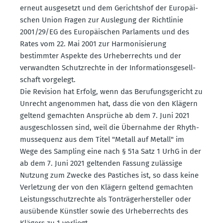
erneut ausge­setzt und dem Gerichtshof der Europäi­
schen Union Fragen zur Auslegung der Richt­linie
2001/29/EG des Europäi­schen Parla­ments und des
Rates vom 22. Mai 2001 zur Harmo­ni­sierung
bestimmter Aspekte des Urheber­rechts und der
verwandten Schutz­rechte in der Infor­ma­ti­ons­ge­sell­
schaft vorgelegt.
Die Revision hat Erfolg, wenn das Berufungs­ge­richt zu
Unrecht angenommen hat, dass die von den Klägern
geltend gemachten Ansprüche ab dem 7. Juni 2021
ausge­schlossen sind, weil die Übernahme der Rhyth­
mus­se­quenz aus dem Titel "Metall auf Metall" im
Wege des Sampling eine nach § 51a Satz 1 UrhG in der
ab dem 7. Juni 2021 geltenden Fassung zulässige
Nutzung zum Zwecke des Pastiches ist, so dass keine
Verletzung der von den Klägern geltend gemachten
Leistungs­schutz­rechte als Tonträ­ger­her­steller oder
ausübende Künstler sowie des Urheber­rechts des
Klägers zu 1 vorliegt.