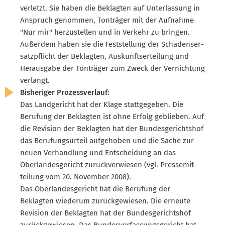
verletzt. Sie haben die Beklagten auf Unter­lassung in
Anspruch genommen, Tonträger mit der Aufnahme
"Nur mir" herzu­stellen und in Verkehr zu bringen.
Außerdem haben sie die Feststellung der Schadens­er­
satz­pflicht der Beklagten, Auskunfts­er­teilung und
Herausgabe der Tonträger zum Zweck der Vernichtung
verlangt.
Bishe­riger Prozess­verlauf:
Das Landge­richt hat der Klage statt­ge­geben. Die
Berufung der Beklagten ist ohne Erfolg geblieben. Auf
die Revision der Beklagten hat der Bundes­ge­richtshof
das Berufungs­urteil aufge­hoben und die Sache zur
neuen Verhandlung und Entscheidung an das
Oberlan­des­ge­richt zurück­ver­wiesen (vgl. Presse­mit­
teilung vom 20. November 2008).
Das Oberlan­des­ge­richt hat die Berufung der
Beklagten wiederum zurück­ge­wiesen. Die erneute
Revision der Beklagten hat der Bundes­ge­richtshof
zurück­ge­wiesen. Das Bundes­ver­fas­sungs­ge­richt hat