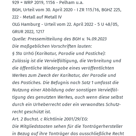
929 = WRP 2019, 1156 - Pelham u.a.
BGH, Urteil vom 30. April 2020 - I ZR 115/16, BGHZ 225,
222 - Metall auf Metall IV
OLG Hamburg - Urteil vom 22. April 2022 - 5 U 48/05,
GRUR 2022, 1217
Quelle: Presse­mit­teilung des BGH v. 14.09.2023
Die maßgeb­lichen Vorschriften lauten:
§ 51a UrhG (Karikatur, Parodie und Pastiche):
Zulässig ist die Verviel­fäl­tigung, die Verbreitung und
die öffent­liche Wiedergabe eines veröf­fent­lichten
Werkes zum Zweck der Karikatur, der Parodie und
des Pastiches. Die Befugnis nach Satz 1 umfasst die
Nutzung einer Abbildung oder sonstigen Verviel­fäl­
tigung des genutzten Werkes, auch wenn diese selbst
durch ein Urheber­recht oder ein verwandtes Schutz­
recht geschützt ist.
Art. 2 Buchst. c Richt­linie 2001/29/EG:
Die Mitglied­staaten sehen für die Tonträ­ger­her­steller
in Bezug auf ihre Tonträger das ausschlie­ß­liche Recht