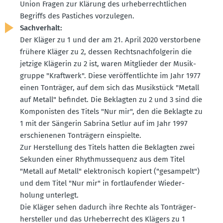
Union Fragen zur Klärung des urheber­recht­lichen
Begriffs des Pastiches vorzu­legen.
Sachverhalt:
Der Kläger zu 1 und der am 21. April 2020 verstorbene
frühere Kläger zu 2, dessen Rechts­nach­fol­gerin die
jetzige Klägerin zu 2 ist, waren Mitglieder der Musik­
gruppe "Kraftwerk". Diese veröf­fent­lichte im Jahr 1977
einen Tonträger, auf dem sich das Musik­stück "Metall
auf Metall" befindet. Die Beklagten zu 2 und 3 sind die
Kompo­nisten des Titels "Nur mir", den die Beklagte zu
1 mit der Sängerin Sabrina Setlur auf im Jahr 1997
erschie­nenen Tonträgern einspielte.
Zur Herstellung des Titels hatten die Beklagten zwei
Sekunden einer Rhyth­mus­se­quenz aus dem Titel
"Metall auf Metall" elektro­nisch kopiert ("gesampelt")
und dem Titel "Nur mir" in fortlau­fender Wieder­
holung unterlegt.
Die Kläger sehen dadurch ihre Rechte als Tonträ­ger­
her­steller und das Urheber­recht des Klägers zu 1