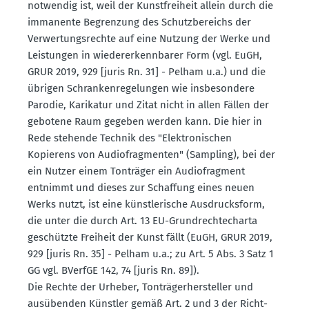
notwendig ist, weil der Kunst­freiheit allein durch die
immanente Begrenzung des Schutz­be­reichs der
Verwer­tungs­rechte auf eine Nutzung der Werke und
Leistungen in wieder­erkenn­barer Form (vgl. EuGH,
GRUR 2019, 929 [juris Rn. 31] - Pelham u.a.) und die
übrigen Schran­ken­re­ge­lungen wie insbe­sondere
Parodie, Karikatur und Zitat nicht in allen Fällen der
gebotene Raum gegeben werden kann. Die hier in
Rede stehende Technik des "Elektro­ni­schen
Kopierens von Audio­frag­menten" (Sampling), bei der
ein Nutzer einem Tonträger ein Audio­fragment
entnimmt und dieses zur Schaffung eines neuen
Werks nutzt, ist eine künst­le­rische Ausdrucksform,
die unter die durch Art. 13 EU-Grund­rech­te­charta
geschützte Freiheit der Kunst fällt (EuGH, GRUR 2019,
929 [juris Rn. 35] - Pelham u.a.; zu Art. 5 Abs. 3 Satz 1
GG vgl. BVerfGE 142, 74 [juris Rn. 89]).
Die Rechte der Urheber, Tonträ­ger­her­steller und
ausübenden Künstler gemäß Art. 2 und 3 der Richt­