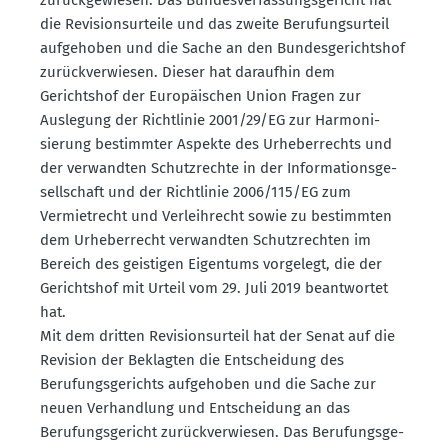
die Revisi­ons­ur­teile und das zweite Berufungs­urteil
aufge­hoben und die Sache an den Bundes­ge­richtshof
zurück­ver­wiesen. Dieser hat daraufhin dem
Gerichtshof der Europäi­schen Union Fragen zur
Auslegung der Richt­linie 2001/29/EG zur Harmo­ni­
sierung bestimmter Aspekte des Urheber­rechts und
der verwandten Schutz­rechte in der Infor­ma­ti­ons­ge­
sell­schaft und der Richt­linie 2006/115/EG zum
Vermiet­recht und Verleih­recht sowie zu bestimmten
dem Urheber­recht verwandten Schutz­rechten im
Bereich des geistigen Eigentums vorgelegt, die der
Gerichtshof mit Urteil vom 29. Juli 2019 beant­wortet
hat.
Mit dem dritten Revisi­ons­urteil hat der Senat auf die
Revision der Beklagten die Entscheidung des
Berufungs­ge­richts aufge­hoben und die Sache zur
neuen Verhandlung und Entscheidung an das
Berufungs­ge­richt zurück­ver­wiesen. Das Berufungs­ge­