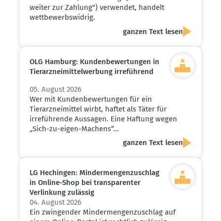
weiter zur Zahlung") verwendet, handelt
wettbewerbswidrig.
ganzen Text lesen
OLG Hamburg: Kunden­be­wer­tungen in
Tierarz­nei­mit­tel­werbung irreführend
05. August 2026
Wer mit Kundenbewertungen für ein
Tierarzneimittel wirbt, haftet als Täter für
irreführende Aussagen. Eine Haftung wegen
„Sich-zu-eigen-Machens“…
ganzen Text lesen
LG Hechingen: Minder­men­gen­zu­schlag
in Online-Shop bei trans­pa­renter
Verlinkung zulässig
04. August 2026
Ein zwingender Mindermengenzuschlag auf