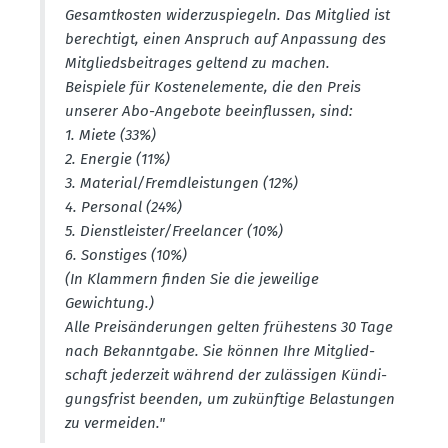
Gesamt­kosten wider­zu­spiegeln. Das Mitglied ist
berechtigt, einen Anspruch auf Anpassung des
Mitglieds­bei­trages geltend zu machen.
Beispiele für Kosten­ele­mente, die den Preis
unserer Abo-Angebote beein­flussen, sind:
1. Miete (33%)
2. Energie (11%)
3. Material/Fremd­leis­tungen (12%)
4. Personal (24%)
5. Dienst­leister/Freelancer (10%)
6. Sonstiges (10%)
(In Klammern finden Sie die jeweilige
Gewichtung.)
Alle Preis­än­de­rungen gelten frühestens 30 Tage
nach Bekanntgabe. Sie können Ihre Mitglied­
schaft jederzeit während der zuläs­sigen Kündi­
gungs­frist beenden, um zukünftige Belas­tungen
zu vermeiden."