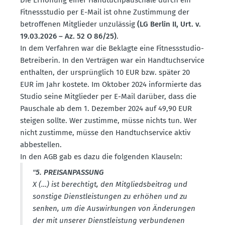
Fitness­studio per E-Mail ist ohne Zustimmung der
betrof­fenen Mitglieder unzulässig
(LG Berlin II, Urt. v.
19.03.2026 – Az. 52 O 86/25)
.
In dem Verfahren war die Beklagte eine Fitness­studio-
Betrei­berin. In den Verträgen war ein Handtuch­service
enthalten, der ursprünglich 10 EUR bzw. später 20
EUR im Jahr kostete. Im Oktober 2024 infor­mierte das
Studio seine Mitglieder per E-Mail darüber, dass die
Pauschale ab dem 1. Dezember 2024 auf 49,90 EUR
steigen sollte. Wer zustimme, müsse nichts tun. Wer
nicht zustimme, müsse den Handtuch­service aktiv
abbestellen.
In den AGB gab es dazu die folgenden Klauseln:
"
5. PREIS­AN­PASSUNG
X (…) ist berechtigt, den Mitglieds­beitrag und
sonstige Dienst­leis­tungen zu erhöhen und zu
senken, um die Auswir­kungen von Änderungen
der mit unserer Dienst­leistung verbun­denen