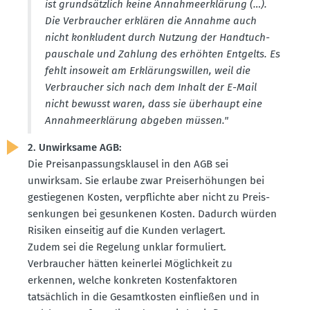
ist grund­sätzlich keine Annah­me­er­klärung (…).
Die Verbraucher erklären die Annahme auch
nicht konkludent durch Nutzung der Handtuch­
pau­schale und Zahlung des erhöhten Entgelts. Es
fehlt insoweit am Erklä­rungs­willen, weil die
Verbraucher sich nach dem Inhalt der E-Mail
nicht bewusst waren, dass sie überhaupt eine
Annah­me­er­klärung abgeben müssen."
2. Unwirksame AGB:
Die Preis­an­pas­sungs­klausel in den AGB sei
unwirksam. Sie erlaube zwar Preis­er­hö­hungen bei
gestie­genen Kosten, verpflichte aber nicht zu Preis­
sen­kungen bei gesun­kenen Kosten. Dadurch würden
Risiken einseitig auf die Kunden verlagert.
Zudem sei die Regelung unklar formu­liert.
Verbraucher hätten keinerlei Möglichkeit zu
erkennen, welche konkreten Kosten­fak­toren
tatsächlich in die Gesamt­kosten einfließen und in