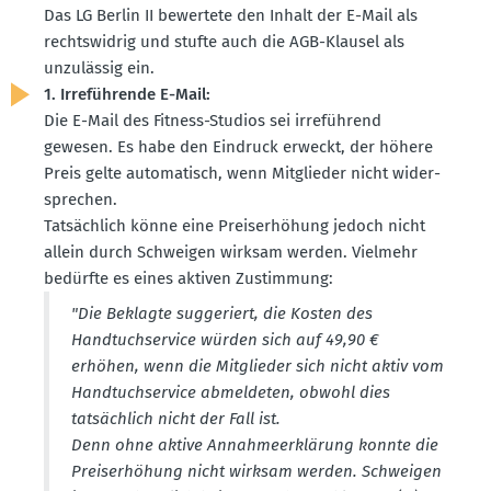
Das LG Berlin II bewertete den Inhalt der E-Mail als
rechts­widrig und stufte auch die AGB-Klausel als
unzulässig ein.
1. Irrefüh­rende E-Mail:
Die E-Mail des Fitness-Studios sei irreführend
gewesen. Es habe den Eindruck erweckt, der höhere
Preis gelte automa­tisch, wenn Mitglieder nicht wider­
sprechen.
Tatsächlich könne eine Preis­er­höhung jedoch nicht
allein durch Schweigen wirksam werden. Vielmehr
bedürfte es eines aktiven Zustimmung:
"Die Beklagte sugge­riert, die Kosten des
Handtuch­service würden sich auf 49,90 €
erhöhen, wenn die Mitglieder sich nicht aktiv vom
Handtuch­service abmel­deten, obwohl dies
tatsächlich nicht der Fall ist.
Denn ohne aktive Annah­me­er­klärung konnte die
Preis­er­höhung nicht wirksam werden. Schweigen