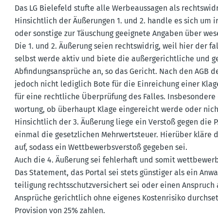
Das LG Bielefeld stufte alle Werbe­aus­sagen als rechts­widr
Hinsichtlich der Äußerungen 1. und 2. handle es sich um i
oder sonstige zur Täuschung geeignete Angaben über wesen
Die 1. und 2. Äußerung seien rechts­widrig, weil hier der 
selbst werde aktiv und biete die außer­ge­richt­liche und ge
Abfin­dungs­an­sprüche an, so das Gericht. Nach den AGB de
jedoch nicht lediglich Bote für die Einrei­chung einer Kla
für eine recht­liche Überprüfung des Falles. Insbe­sondere
wortung, ob überhaupt Klage einge­reicht werde oder nich
Hinsichtlich der 3. Äußerung liege ein Verstoß gegen die
einmal die gesetz­lichen Mehrwert­steuer. Hierüber kläre 
auf, sodass ein Wettbe­werbs­verstoß gegeben sei.
Auch die 4. Äußerung sei fehlerhaft und somit wettbe­werb
Das Statement, das Portal sei stets günstiger als ein Anwa
tei­ligung rechts­schutz­ver­si­chert sei oder einen Anspruch
Ansprüche gerichtlich ohne eigenes Kosten­risiko durch­se
Provision von 25% zahlen.