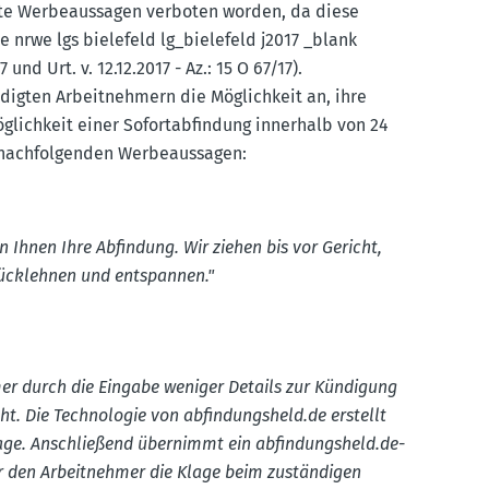
e Werbe­aus­sagen verboten worden, da diese
​de nrwe lgs bielefeld lg_bie­lefeld j2017 _blank
nd Urt. v. 12.12.2017 - Az.: 15 O 67/17).
digten Arbeit­nehmern die Möglichkeit an, ihre
lichkeit einer Sofort­ab­findung innerhalb von 24
 nachfol­genden Werbe­aus­sagen:
n Ihnen Ihre Abfindung. Wir ziehen bis vor Gericht,
ück­lehnen und entspannen."
mer durch die Eingabe weniger Details zur Kündigung
ht. Die Techno­logie von abfin­dungsheld.de erstellt
klage. Anschließend übernimmt ein abfin­dungsheld.de-
ür den Arbeit­nehmer die Klage beim zustän­digen