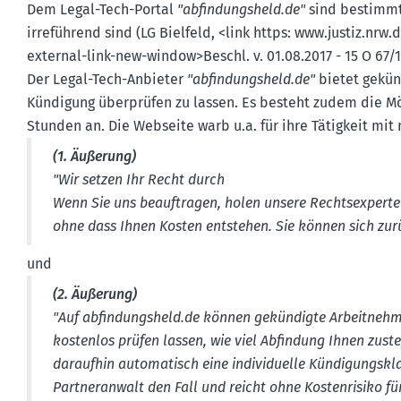
Dem Legal-Tech-Portal
"abfin­dungsheld.de"
sind bestimmt
irreführend sind (LG Bielfeld, <link https: www.​justiz.​nrw.
external-link-new-window>Beschl. v. 01.08.2017 - 15 O 67/17 u
Der Legal-Tech-Anbieter
"abfin­dungsheld.de"
bietet gekün­
Kündigung überprüfen zu lassen. Es besteht zudem die Mög
Stunden an. Die Webseite warb u.a. für ihre Tätigkeit mit
(1. Äußerung)
"Wir setzen Ihr Recht durch
Wenn Sie uns beauf­tragen, holen unsere Rechts­ex­perte
ohne dass Ihnen Kosten entstehen. Sie können sich zur
und
(2. Äußerung)
"
Auf abfin­dungsheld.de können gekün­digte Arbeit­neh
kostenlos prüfen lassen, wie viel Abfindung Ihnen zuste
daraufhin automa­tisch eine indivi­duelle Kündi­gungs­
Partner­anwalt den Fall und reicht ohne Kosten­risiko f