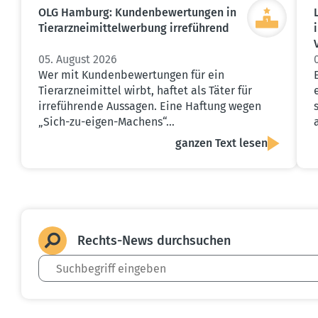
OLG Hamburg: Kunden­be­wer­tungen in
Tierarz­nei­mit­tel­werbung irreführend
05. August 2026
Wer mit Kundenbewertungen für ein
Tierarzneimittel wirbt, haftet als Täter für
irreführende Aussagen. Eine Haftung wegen
„Sich-zu-eigen-Machens“…
ganzen Text lesen
Rechts-News durch­suchen