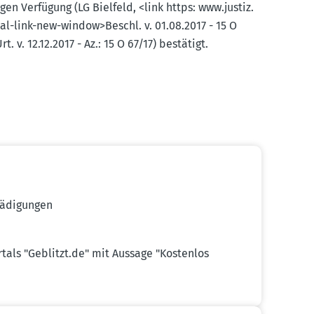
en Verfügung (LG Bielfeld, <link https: www.​justiz.​
nal-link-new-window>Beschl. v. 01.08.2017 - 15 O
 v. 12.12.2017 - Az.: 15 O 67/17) bestätigt.
ä­di­gungen
als "Geblitzt.​de" mit Aussage "Kostenlos