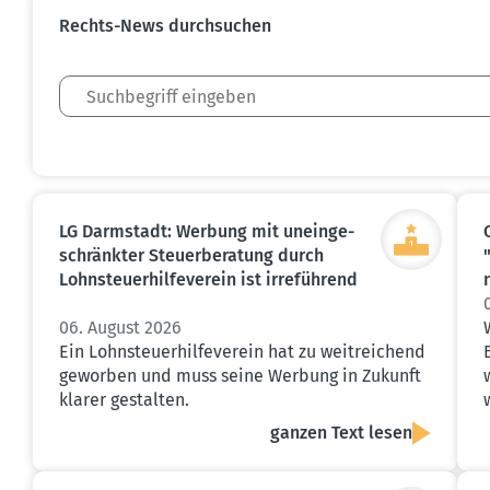
Rechts-News durch­suchen
LG Darmstadt: Werbung mit unein­ge­
schränkter Steuer­be­ratung durch
Lohnsteu­er­hil­fe­verein ist irreführend
06. August 2026
Ein Lohnsteuerhilfeverein hat zu weitreichend
geworben und muss seine Werbung in Zukunft
klarer gestalten.
ganzen Text lesen