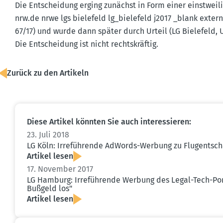
Die Entscheidung erging zunächst in Form einer einst­wei­lig
nrw.​de nrwe lgs bielefeld lg_bie­lefeld j2017 _blank exter
67/17) und wurde dann später durch Urteil (LG Bielefeld, Urt.
Die Entscheidung ist nicht rechts­kräftig.
Zurück zu den Artikeln
Diese Artikel könnten Sie auch inter­es­sieren:
23. Juli 2018
LG Köln: Irrefüh­rende AdWords-Werbung zu Flugent­sch
Artikel lesen
17. November 2017
LG Hamburg: Irrefüh­rende Werbung des Legal-Tech-Port
Bußgeld los"
Artikel lesen