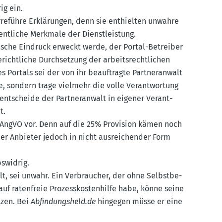
ig ein.
rreführe Erklä­rungen, denn sie enthielten unwahre
t­liche Merkmale der Dienst­leistung.
falsche Eindruck erweckt werde, der Portal-Betreiber
richt­liche Durch­setzung der arbeits­recht­lichen
s Portals sei der von ihr beauf­tragte Partner­anwalt
ge, sondern trage vielmehr die volle Verant­wortung
 entscheide der Partner­anwalt in eigener Verant­
t.
 PAngVO vor. Denn auf die 25% Provision kämen noch
der Anbieter jedoch in nicht ausrei­chender Form
s­widrig.
lt, sei unwahr. Ein Verbraucher, der ohne Selbst­be­
 auf raten­freie Prozess­kos­ten­hilfe habe, könne seine
tzen. Bei
Abfin­dungsheld.de
hingegen müsse er eine