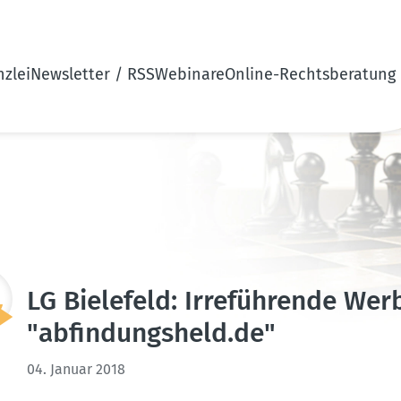
zlei
Newsletter / RSS
Webinare
Online-Rechtsberatung
LG Bielefeld: Irrefüh­rende We
"abfin­dungsheld.de"
04. Januar 2018