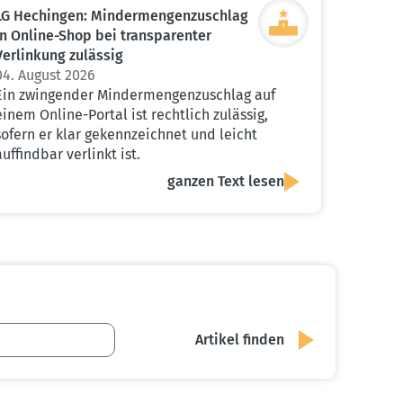
LG Hechingen: Minder­men­gen­zu­schlag
in Online-Shop bei trans­pa­renter
Verlinkung zulässig
04. August 2026
Ein zwingender Mindermengenzuschlag auf
einem Online-Portal ist rechtlich zulässig,
sofern er klar gekennzeichnet und leicht
auffindbar verlinkt ist.
ganzen Text lesen