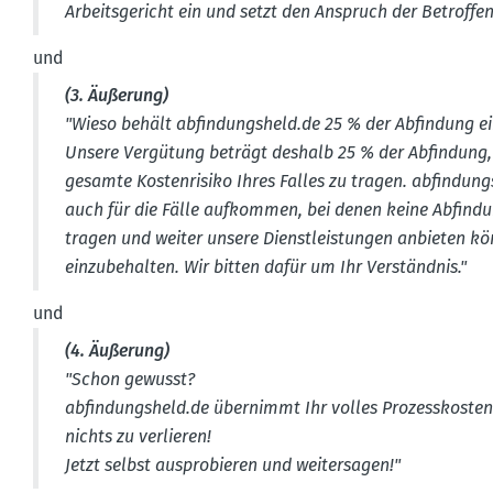
Arbeits­ge­richt ein und setzt den Anspruch der Betrof­f
und
(3. Äußerung)
"Wieso behält abfin­dungsheld.de 25 % der Abfindung e
Unsere Vergütung beträgt deshalb 25 % der Abfindung,
gesamte Kosten­risiko Ihres Falles zu tragen.
abfin­dung
auch für die Fälle aufkommen, bei denen keine Abfindun
tragen und weiter unsere Dienst­leis­tungen anbieten kö
einzu­be­halten. Wir bitten dafür um Ihr Verständnis."
und
(4. Äußerung)
"Schon gewusst?
abfin­dungsheld.de
übernimmt Ihr volles Prozess­kos­ten­
nichts zu verlieren!
Jetzt selbst auspro­bieren und weiter­sagen!"