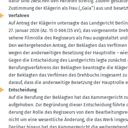
dafür sind zwischen den Parteien streitig. Zudem gestalte
Zustimmung der Klägerin als Frau („Gaia“) aus und besetzte
Verfahren
Auf Antrag der Klägerin unter­sagte das Landge­richt Berlin
27. Januar 2026 (Az. 15 O 666/25 eV), das vorge­nannte Dr
sehene Filmrolle des Regis­seurs als Frau ausge­staltet und
Den weiter­ge­henden Antrag, der Beklagten das Verfilmen
wegen der ander­wei­tigen Besetzung der Haupt­rolle – wie
Gegen die Entscheidung des Landge­richts legte zunächst
Berufungs­ver­fahrens der Beklagten beantragte die Kläge
der Beklagten das Verfilmen des Drehbuchs insgesamt zu u
darauf, dass die ander­weitige Besetzung der Haupt­rolle 
Entscheidung
Auf die Berufung der Beklagten hat das Kammer­ge­richt nu
aufge­hoben. Zur Begründung dieser Entscheidung führte d
derung der Rolle des Regis­seurs von dem Bearbei­tungs­re
nicht um eine wesent­liche Änderung, die das Werk insges
Darüber hinaus hat das Kammer­ge­richt die weiter­ge­henden