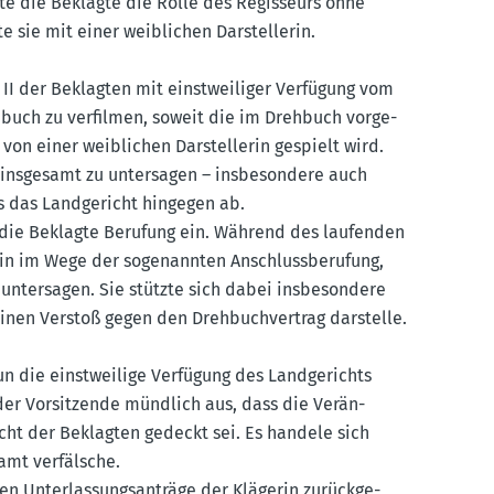
te die Beklagte die Rolle des Regis­seurs ohne
 sie mit einer weiblichen Darstel­lerin.
 II der Beklagten mit einst­wei­liger Verfügung vom
ehbuch zu verfilmen, soweit die im Drehbuch vorge­
 von einer weiblichen Darstel­lerin gespielt wird.
 insgesamt zu unter­sagen – insbe­sondere auch
s das Landge­richt hingegen ab.
 die Beklagte Berufung ein. Während des laufenden
rin im Wege der sogenannten Anschluss­be­rufung,
nter­sagen. Sie stützte sich dabei insbe­sondere
einen Verstoß gegen den Drehbuch­vertrag darstelle.
n die einst­weilige Verfügung des Landge­richts
er Vorsit­zende mündlich aus, dass die Verän­
cht der Beklagten gedeckt sei. Es handele sich
amt verfälsche.
 Unter­las­sungs­an­träge der Klägerin zurück­ge­