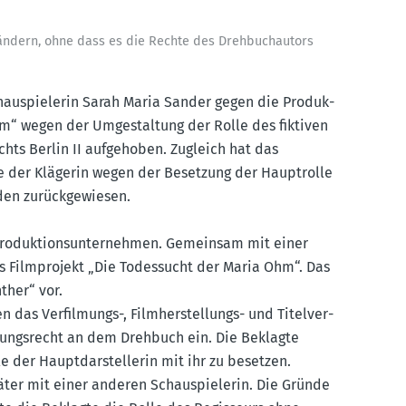
le ändern, ohne dass es die Rechte des Drehbuch­autors
au­spie­lerin Sarah Maria Sander gegen die Produk­
 Ohm“ wegen der Umgestaltung der Rolle des fiktiven
ichts Berlin II aufge­hoben. Zugleich hat das
äge der Klägerin wegen der Besetzung der Haupt­rolle
den zurück­ge­wiesen.
pro­duk­ti­ons­un­ter­nehmen. Gemeinsam mit einer
s Filmprojekt „Die Todes­sucht der Maria Ohm“. Das
ther“ vor.
das Verfil­mungs-, Filmher­stel­lungs- und Titel­ver­
­tungs­recht an dem Drehbuch ein. Die Beklagte
e der Haupt­dar­stel­lerin mit ihr zu besetzen.
päter mit einer anderen Schau­spie­lerin. Die Gründe