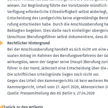
wiesen. Zur Begründung führte der Vorsit­zende mündlich a
Verfügung erfor­der­liche Eilbe­dürf­tigkeit selbst widerleg
Entscheidung des Landge­richts keine eigen­ständige Beruf
rufung entschieden habe. Durch die Anschluss­be­rufung ha
Beklagten begeben. Dies stelle nach einhel­liger oberge­ric
(Anschluss-)Berufungs­führer selbst dokumen­tiere, dass die
Recht­licher Hinter­grund
Bei der Anschluss­be­rufung handelt es sich nicht um eine
sualen Antrag im Rahmen des Berufungs­ver­fahrens der Geg
wirkungslos, wenn der Gegner seine (Haupt-)Berufung zur
führer in der Hand, jederzeit eine Entscheidung über die 
Die schrift­lichen Urteils­gründe liegen noch nicht vor.
Gegen das Urteil des Kammer­ge­richts ist kein weiteres R
Kammer­ge­richt, Urteil vom 27. April 2026, Akten­zeichen 
Quelle: Presse­mit­teilung des KG Berlin v. 27.04.2026
Zurück zu den Artikeln