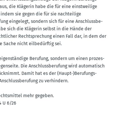
us, die Klägerin habe die für eine einst­weilige
t, indem sie gegen die für sie nachteilige
ung eingelegt, sondern sich für eine Anschluss­be­
be sich die Klägerin selbst in die Hände der
ht­licher Recht­spre­chung einen Fall dar, in dem der
 Sache nicht eilbe­dürftig sei.
 eigen­ständige Berufung, sondern um einen prozes­
en­seite. Die Anschluss­be­rufung wird automa­tisch
ück­nimmt. Damit hat es der (Haupt-)Berufungs­
Anschluss­be­rufung zu verhindern.
echts­mittel mehr gegeben.
24 U 6/26