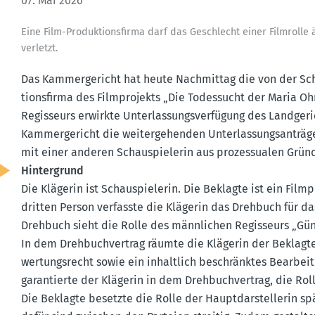
07. Mai 2026
Eine Film-Produk­ti­ons­firma darf das Geschlecht einer Filmrol
verletzt.
Das Kammer­ge­richt hat heute Nachmittag die von der Sch
ti­ons­firma des Filmpro­jekts „Die Todes­sucht der Maria
Regis­seurs erwirkte Unter­las­sungs­ver­fügung des Landge­r
Kammer­ge­richt die weiter­ge­henden Unter­las­sungs­an­tr
mit einer anderen Schau­spie­lerin aus prozes­sualen Grün
Hinter­grund
Die Klägerin ist Schau­spie­lerin. Die Beklagte ist ein Film
dritten Person verfasste die Klägerin das Drehbuch für da
Drehbuch sieht die Rolle des männlichen Regis­seurs „Gün
In dem Drehbuch­vertrag räumte die Klägerin der Beklagten 
wer­tungs­recht sowie ein inhaltlich beschränktes Bearbei
garan­tierte der Klägerin in dem Drehbuch­vertrag, die Roll
Die Beklagte besetzte die Rolle der Haupt­dar­stel­lerin s