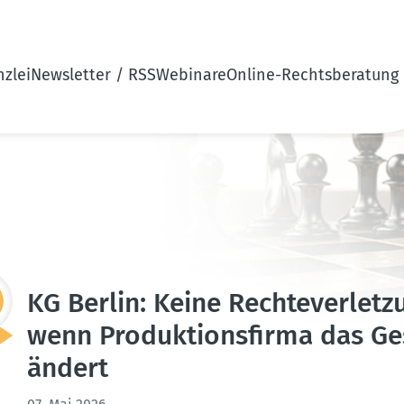
zlei
Newsletter / RSS
Webinare
Online-Rechtsberatung
KG Berlin: Keine Rechte­ver­let
wenn Produk­ti­ons­firma das Ge
ändert