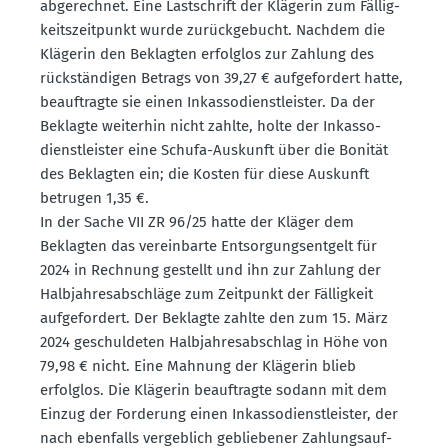
abgerechnet. Eine Lastschrift der Klägerin zum Fällig­
keits­zeit­punkt wurde zurück­ge­bucht. Nachdem die
Klägerin den Beklagten erfolglos zur Zahlung des
rückstän­digen Betrags von 39,27 € aufge­fordert hatte,
beauf­tragte sie einen Inkas­so­dienst­leister. Da der
Beklagte weiterhin nicht zahlte, holte der Inkas­so­
dienst­leister eine Schufa-Auskunft über die Bonität
des Beklagten ein; die Kosten für diese Auskunft
betrugen 1,35 €.
In der Sache VII ZR 96/25 hatte der Kläger dem
Beklagten das verein­barte Entsor­gungs­entgelt für
2024 in Rechnung gestellt und ihn zur Zahlung der
Halbjah­res­ab­schläge zum Zeitpunkt der Fälligkeit
aufge­fordert. Der Beklagte zahlte den zum 15. März
2024 geschul­deten Halbjah­res­ab­schlag in Höhe von
79,98 € nicht. Eine Mahnung der Klägerin blieb
erfolglos. Die Klägerin beauf­tragte sodann mit dem
Einzug der Forderung einen Inkas­so­dienst­leister, der
nach ebenfalls vergeblich geblie­bener Zahlungs­auf­