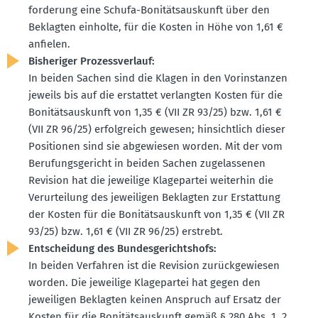
for­derung eine Schufa-Bonitäts­aus­kunft über den
Beklagten einholte, für die Kosten in Höhe von 1,61 €
anfielen.
Bishe­riger Prozess­verlauf:
In beiden Sachen sind die Klagen in den Vorin­stanzen
jeweils bis auf die erstattet verlangten Kosten für die
Bonitäts­aus­kunft von 1,35 € (VII ZR 93/25) bzw. 1,61 €
(VII ZR 96/25) erfolg­reich gewesen; hinsichtlich dieser
Positionen sind sie abgewiesen worden. Mit der vom
Berufungs­ge­richt in beiden Sachen zugelas­senen
Revision hat die jeweilige Klage­partei weiterhin die
Verur­teilung des jewei­ligen Beklagten zur Erstattung
der Kosten für die Bonitäts­aus­kunft von 1,35 € (VII ZR
93/25) bzw. 1,61 € (VII ZR 96/25) erstrebt.
Entscheidung des Bundes­ge­richtshofs:
In beiden Verfahren ist die Revision zurück­ge­wiesen
worden. Die jeweilige Klage­partei hat gegen den
jewei­ligen Beklagten keinen Anspruch auf Ersatz der
Kosten für die Bonitäts­aus­kunft gemäß § 280 Abs. 1, 2,