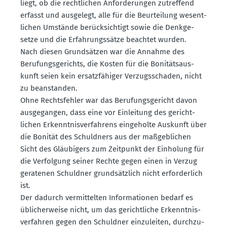
liegt, ob die recht­lichen Anfor­de­rungen zutreffend
erfasst und ausgelegt, alle für die Beurteilung wesent­
lichen Umstände berück­sichtigt sowie die Denkge­
setze und die Erfah­rungs­sätze beachtet wurden.
Nach diesen Grund­sätzen war die Annahme des
Berufungs­ge­richts, die Kosten für die Bonitäts­aus­
kunft seien kein ersatz­fä­higer Verzugs­schaden, nicht
zu beanstanden.
Ohne Rechts­fehler war das Berufungs­ge­richt davon
ausge­gangen, dass eine vor Einleitung des gericht­
lichen Erkennt­nis­ver­fahrens einge­holte Auskunft über
die Bonität des Schuldners aus der maßgeb­lichen
Sicht des Gläubigers zum Zeitpunkt der Einholung für
die Verfolgung seiner Rechte gegen einen in Verzug
geratenen Schuldner grund­sätzlich nicht erfor­derlich
ist.
Der dadurch vermit­telten Infor­ma­tionen bedarf es
üblicher­weise nicht, um das gericht­liche Erkennt­nis­
ver­fahren gegen den Schuldner einzu­leiten, durch­zu­