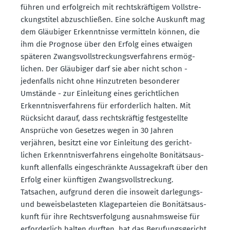
führen und erfolg­reich mit rechts­kräf­tigem Vollstre­
ckungs­titel abzuschließen. Eine solche Auskunft mag
dem Gläubiger Erkennt­nisse vermitteln können, die
ihm die Prognose über den Erfolg eines etwaigen
späteren Zwangs­voll­stre­ckungs­ver­fahrens ermög­
lichen. Der Gläubiger darf sie aber nicht schon -
jeden­falls nicht ohne Hinzu­treten beson­derer
Umstände - zur Einleitung eines gericht­lichen
Erkennt­nis­ver­fahrens für erfor­derlich halten. Mit
Rücksicht darauf, dass rechts­kräftig festge­stellte
Ansprüche von Gesetzes wegen in 30 Jahren
verjähren, besitzt eine vor Einleitung des gericht­
lichen Erkennt­nis­ver­fahrens einge­holte Bonitäts­aus­
kunft allen­falls einge­schränkte Aussa­ge­kraft über den
Erfolg einer künftigen Zwangs­voll­stre­ckung.
Tatsachen, aufgrund deren die insoweit darle­gungs-
und beweis­be­las­teten Klage­par­teien die Bonitäts­aus­
kunft für ihre Rechts­ver­folgung ausnahms­weise für
erfor­derlich halten durften, hat das Berufungs­ge­richt