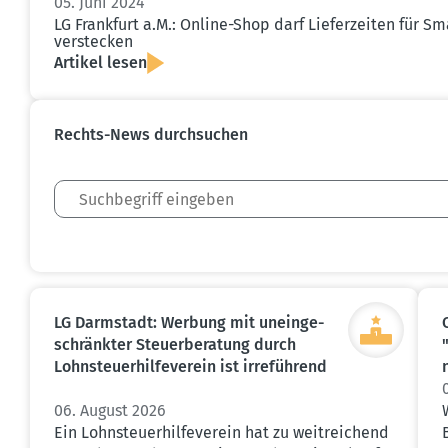
05. Juni 2024
LG Frankfurt a.M.: Online-Shop darf Liefer­zeiten für 
verstecken
Artikel lesen
Rechts-News durch­suchen
LG Darmstadt: Werbung mit unein­ge­
schränkter Steuer­be­ratung durch
Lohnsteu­er­hil­fe­verein ist irreführend
06. August 2026
Ein Lohnsteuerhilfeverein hat zu weitreichend