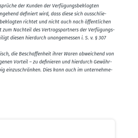
­sprüche der Kunden der Verfü­gungs­be­klagten
­gehend definiert wird, dass diese sich ausschlie­
be­klagten richtet und nicht auch nach öffent­lichen
 zum Nachteil des Vertrags­partners der Verfü­gungs­
ligt diesen hierdurch unange­messen i. S. v. § 307
tisch, die Beschaf­fenheit ihrer Waren abwei­chend von
igenen Vorteil – zu definieren und hierdurch Gewähr­
ebig einzu­schränken. Dies kann auch im unter­neh­me­