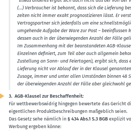
"Etwas anderes ergibt sich auch nicht aus der von der 
(...) Verbraucher ist bekannt, dass sich die Lieferung be
zeiten nicht immer exakt prognos­ti­zieren lässt. Er ver
Vertrags­partner sich jeden­falls um eine schnellst­mög­l
umgehende Aufgabe der Ware zur Post – beein­flussen k
dessen auch in der überwie­genden Anzahl der Fälle gel
Im Zusam­menhang mit der beanstan­deten AGB-Klausel, 
Einzelnen definiert, zum Teil aber auch allgemein bekann
Zustellung an Sonn- und Feier­tagen), ergibt sich, dass
Lieferung nicht vor Ablauf der in der Klausel genannten 
Zusage, immer und unter allen Umständen binnen 48 Stu
der überwie­genden Anzahl der Fälle aber gleichwohl gel
3. AGB-Klausel zur Beschaf­fenheit
:
Für wettbe­werbs­widrig hingegen bewertete das Gericht d
eigent­lichen Produkt­be­schrei­bungen maßgeblich seien.
Das Gesetz sehe nämlich in
§ 434 Abs.1 S.3 BGB
explizit vo
Werbung ergeben könne: