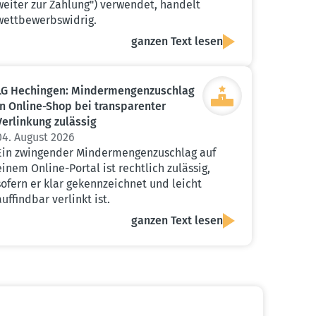
weiter zur Zahlung") verwendet, handelt
wettbewerbswidrig.
ganzen Text lesen
LG Hechingen: Minder­men­gen­zu­schlag
in Online-Shop bei trans­pa­renter
Verlinkung zulässig
04. August 2026
Ein zwingender Mindermengenzuschlag auf
einem Online-Portal ist rechtlich zulässig,
sofern er klar gekennzeichnet und leicht
auffindbar verlinkt ist.
ganzen Text lesen