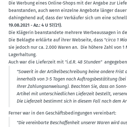
Die Werbung eines Online-Shops mit der Angabe zur Liefe
beanstanden, auch wenn einzelne Angebote länger dauern.
dahin­gehend auf, dass der Verkäufer sich um eine schnel
19.08.2021 - Az.: 4 U 57/21)
.
Die Klägerin beanstandete mehrere Werbe­aus­sagen in d
Die Beklagte erklärte auf ihrer Webseite, dass
"circa 1 Mi
sie jedoch nur ca. 2.000 Waren an. Die höhere Zahl von 1 
Lager­haltung.
Auch war die Lieferzeit mit
"i.d.R. 48 Stunden"
angegeben.
"Sowerit in der Artikel­be­schreibung keine andere Frist
innerhalb von 3-5 Tagen nach Auftrags­be­stä­titung (be
Ihrer Zahlungs­an­weisung). Beachten Sie, dass an Sonn-
Artikel mit unter­schied­lichen Lieferzeit bestellt, vers
Die Lieferzeit bestimmt sich in diesem Fall nach dem Arti
Ferner war in den Geschäfts­be­din­gungen vereinbart:
"Die verein­barte Beschaf­fenheit unserer Waren wird au