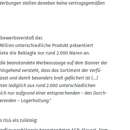
 Werbungen stellen daneben keine vertrags­ge­mäßen
be­werbs­verstoß dar.
llion unter­schied­liche Produkt präsen­tiert
 biete die Beklagte nur rund 2.000 Waren an.
her die beanstandete Werbe­aussage auf dem Banner der
hin­gehend versteht, dass das Sortiment der Verfü­
fasst und damit besonders breit gefächert ist (...)
ten lediglich aus rund 2.000 unter­schied­lichen
sich nur aufgrund einer entspre­chenden – den Durch­
ie­renden – Lager­haltung."
OLG als zulässig: