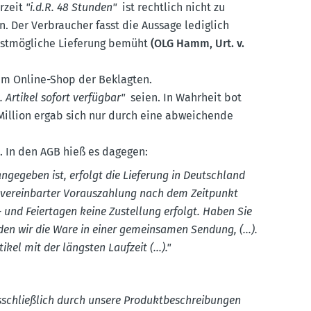
rzeit
"i.d.R. 48 Stunden"
ist rechtlich nicht zu
 Der Verbraucher fasst die Aussage lediglich
lst­mög­liche Lieferung bemüht
(OLG Hamm, Urt. v.
em Online-Shop der Beklagten.
o. Artikel sofort verfügbar"
seien. In Wahrheit bot
Million ergab sich nur durch eine abwei­chende
 In den AGB hieß es dagegen:
 angegeben ist, erfolgt die Lieferung in Deutschland
i verein­barter Voraus­zahlung nach dem Zeitpunkt
 und Feier­tagen keine Zustellung erfolgt. Haben Sie
enden wir die Ware in einer gemein­samen Sendung, (...).
kel mit der längsten Laufzeit (...)."
sschlie­ßlich durch unsere Produkt­be­schrei­bungen