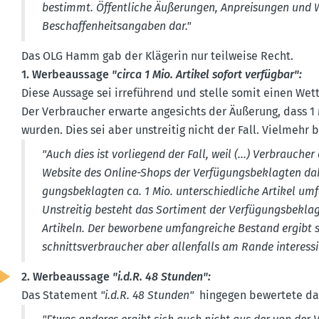
bestimmt. Öffent­liche Äußerungen, Anprei­sungen und
Beschaf­fen­heits­an­gaben dar."
Das OLG Hamm gab der Klägerin nur teilweise Recht.
1. Werbe­aussage
"circa 1 Mio. Artikel sofort verfügbar":
Diese Aussage sei irreführend und stelle somit einen Wett
Der Verbraucher erwarte angesichts der Äußerung, dass 1 Mi
wurden. Dies sei aber unstreitig nicht der Fall. Vielmehr
"Auch dies ist vorliegend der Fall, weil (...) Verbrauc
Website des Online-Shops der Verfü­gungs­be­klagten da
gungs­be­klagten ca. 1 Mio. unter­schied­liche Artikel um
Unstreitig besteht das Sortiment der Verfü­gungs­be­klag
Artikeln. Der beworbene umfang­reiche Bestand ergibt 
schnitts­ver­braucher aber allen­falls am Rande inter­es­s
2. Werbe­aussage
"i.d.R. 48 Stunden":
Das Statement
"i.d.R. 48 Stunden"
hingegen bewertete das 