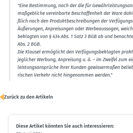
"Eine Bestimmung, nach der die für Gewähr­leis­tungs­an
maßgeb­liche verein­barte Beschaf­fenheit der Ware dahin
ßlich nach den Produkt­be­schrei­bungen der Verfü­gungs­
Äußerungen, Anprei­sungen oder Werbe­aus­sagen, weicht
be­klagten von § 434 Abs. 1 Satz 3 BGB ab und benach­tei
Abs. 2 BGB.
Die Klausel ermög­licht den Verfü­gungs­be­klagten prak
jeglicher Werbung, Anpreisung u. ä. – im Zweifel zum e
leis­tungs­an­sprüche ihrer Kunden gewis­ser­maßen beli
ri­schen Verkehr nicht hinge­nommen werden."
Zurück zu den Artikeln
Diese Artikel könnten Sie auch inter­es­sieren: