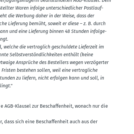
Verfü­gungs­klä­gerin beanstan­deten AGB-Klausel. Dem
stellter Waren infolge unter­schied­licher Postlauf­
steht die Werbung daher in der Weise, dass der
iche Lieferung bemüht, soweit er diese – z. B. durch
ann und eine Lieferung binnen 48 Stunden infol­ge­
ingt.
welche die vertraglich geschuldete Lieferzeit im
te Selbst­ver­ständ­lich­keiten enthält (keine
 etwaige Ansprüche des Bestellers wegen verzö­gerter
Fristen bestehen sollen, weil eine vertrag­liche
nden zu liefern, nicht erfolgen kann und soll, in
ingt."
ie AGB-Klausel zur Beschaf­fenheit, wonach nur die
r, dass sich eine Beschaf­fenheit auch aus der