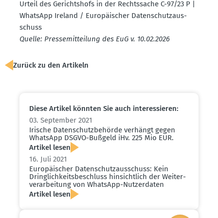
Urteil des Gerichtshofs in der Rechts­sache C-97/23 P |
WhatsApp Ireland / Europäi­scher Daten­schutz­aus­
schuss
Quelle: Presse­mit­teilung des EuG v. 10.02.2026
Zurück zu den Artikeln
Diese Artikel könnten Sie auch inter­es­sieren:
03. September 2021
Irische Daten­schutz­be­hörde verhängt gegen
WhatsApp DSGVO-Bußgeld iHv. 225 Mio EUR.
Artikel lesen
16. Juli 2021
Europäi­scher Daten­schutz­aus­schuss: Kein
Dring­lich­keits­be­schluss hinsichtlich der Weiter­
ver­ar­beitung von WhatsApp-Nutzer­daten
Artikel lesen