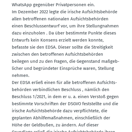
WhatsApp gegenüber Privat­per­sonen ein.
Im Dezember 2022 legte die irische Aufsichts­be­hörde
allen betrof­fenen natio­nalen Aufsichts­be­hörden
einen Beschluss­entwurf vor, um ihre Stellung­nahmen
dazu einzu­holen . Da über bestimmte Punkte dieses
Entwurfs kein Konsens erzielt werden konnte,
befasste sie den EDSA. Dieser sollte die Strei­tigkeit
zwischen den betrof­fenen Aufsichts­be­hörden
beilegen und zu den Fragen, die Gegen­stand maßgeb­
licher und begrün­deter Einsprüche waren, Stellung
nehmen.
Der EDSA erließ einen für alle betrof­fenen Aufsichts­
be­hörden verbind­lichen Beschluss , nämlich den
Beschluss 1/2021, in dem er u. a. einen Verstoß gegen
bestimmte Vorschriften der DSGVO feststellte und die
irische Aufsichts­be­hörde dazu verpflichtete, die
geplanten Abhil­fe­maß­nahmen, einschlie­ßlich der
Höhe der Geldbußen, zu ändern. Auf dieser
Grundlage erließ die irische Aufsichts­be­hörde ihren