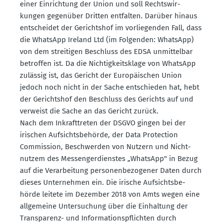
einer Einrichtung der Union und soll Rechts­wir­
kungen gegenüber Dritten entfalten. Darüber hinaus
entscheidet der Gerichtshof im vorlie­genden Fall, dass
die WhatsApp Ireland Ltd (im Folgenden: WhatsApp)
von dem strei­tigen Beschluss des EDSA unmit­telbar
betroffen ist. Da die Nichtig­keits­klage von WhatsApp
zulässig ist, das Gericht der Europäi­schen Union
jedoch noch nicht in der Sache entschieden hat, hebt
der Gerichtshof den Beschluss des Gerichts auf und
verweist die Sache an das Gericht zurück.
Nach dem Inkraft­treten der DSGVO gingen bei der
irischen Aufsichts­be­hörde, der Data Protection
Commission, Beschwerden von Nutzern und Nicht­
nutzem des Messen­ger­dienstes „WhatsApp" in Bezug
auf die Verar­beitung perso­nen­be­zo­gener Daten durch
dieses Unter­nehmen ein. Die irische Aufsichts­be­
hörde leitete im Dezember 2018 von Amts wegen eine
allge­meine Unter­su­chung über die Einhaltung der
Trans­parenz- und Infor­ma­ti­ons­pflichten durch