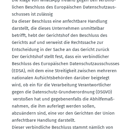
lichen Beschluss des Europäi­schen Daten­schutz­aus­
schusses ist zulässig
Da dieser Beschluss eine anfechtbare Handlung
darstellt, die dieses Unter­nehmen unmit­telbar
betrifft, hebt der Gerichtshof den Beschluss des
Gerichts auf und verweist die Rechts­sache zur
Entscheidung in der Sache an das Gericht zurück
Der Gerichtshof stellt fest, dass ein verbind­licher
Beschluss des Europäi­schen Daten­schutz­aus­schusses
(EDSA), mit dem eine Strei­tigkeit zwischen mehreren
natio­nalen Aufsichts­be­hörden darüber beigelegt
wird, ob ein für die Verar­beitung Verant­wort­licher
gegen die Daten­schutz-Grund­ver­ordnung (DSGVO)
verstoßen hat und gegebe­nen­falls die Abhil­fe­maß­
nahmen, die ihm auferlegt werden sollen,
abzuändern sind, eine vor den Gerichten der Union
anfechtbare Handlung darstellt.
Dieser verbind­liche Beschluss stammt nämlich von