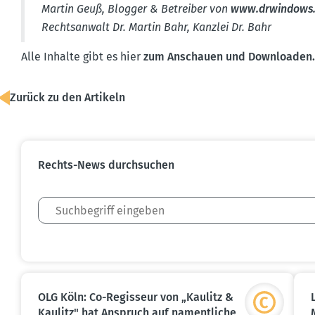
Martin Geuß, Blogger & Betreiber von
www.​drwindows
Rechts­anwalt Dr. Martin Bahr, Kanzlei Dr. Bahr
Alle Inhalte gibt es hier
zum Anschauen und Downloaden
Zurück zu den Artikeln
Rechts-News durch­suchen
OLG Köln: Co-Regisseur von „Kaulitz &
Kaulitz" hat Anspruch auf nament­liche