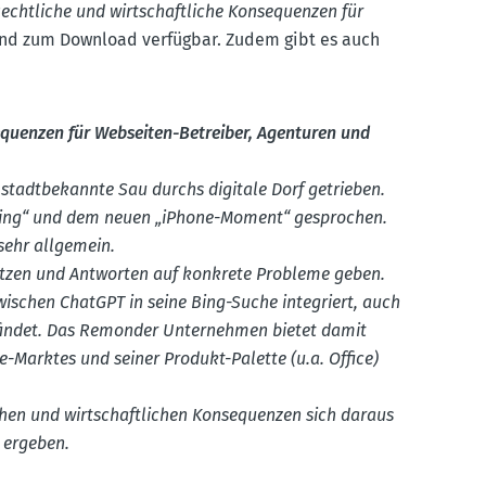
cht­liche und wirtschaft­liche Konse­quenzen für
und zum Download verfügbar. Zudem gibt es auch
e­quenzen für Webseiten-Betreiber, Agenturen und
tadt­be­kannte Sau durchs digitale Dorf getrieben.
 Ding“ und dem neuen „iPhone-Moment“ gesprochen.
 sehr allgemein.
etzen und Antworten auf konkrete Probleme geben.
zwi­schen ChatGPT in seine Bing-Suche integriert, auch
findet. Das Remonder Unter­nehmen bietet damit
ne-Marktes und seiner Produkt-Palette (u.a. Office)
chen und wirtschaft­lichen Konse­quenzen sich daraus
 ergeben.