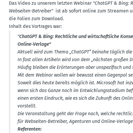
Das Video zu unserem letzten Webinar
"ChatGPT & Bing: Re
Webseiten-Betreiber"
ist ab sofort online zum Streamen 
die Folien zum Download.
Inhalt des Vortrages war:
"
ChatGPT & Bing: Recht­liche und wirtschaft­liche Kons
Online-Verlage"
Aktuell wird zum Thema „ChatGPT“ beinahe täglich die s
In fast allen Artikeln wird von dem „nächsten großen
Häufig bleiben die Erörte­rungen aber unspe­zi­fisch und
Mit dem Webinar wollen wir bewusst einen Gegenpol s
Soweit dies heute bereits möglich ist. Microsoft hat in
wenn sich das Ganze noch im Entwick­lungs­stadium be
einen ersten Eindruck, wie es sich die Zukunft des Onli
vorstellt.
Die Veran­staltung geht der Frage nach, welche recht­li
für Webseiten-Betreiber, Agenturen und Online-Verlage
Referenten: