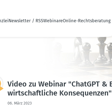
zlei
Newsletter / RSS
Webinare
Online-Rechtsberatung
Video zu Webinar "ChatGPT & Bi
wirtschaft­liche Konse­quenzen"
06. März 2023