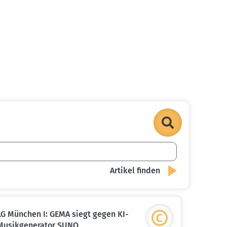
.
.
LG München I: GEMA siegt gegen KI-
Musik­ge­ne­rator SUNO