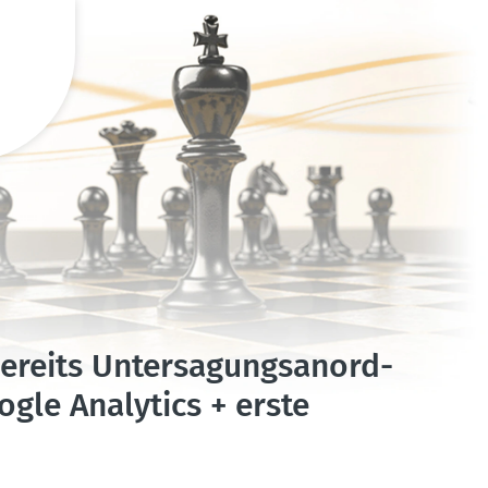
reits Unter­sa­gungs­an­ord­
le Analytics + erste