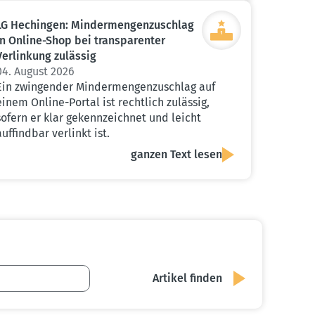
LG Hechingen: Minder­men­gen­zu­schlag
in Online-Shop bei trans­pa­renter
Verlinkung zulässig
04. August 2026
Ein zwingender Mindermengenzuschlag auf
einem Online-Portal ist rechtlich zulässig,
sofern er klar gekennzeichnet und leicht
auffindbar verlinkt ist.
ganzen Text lesen