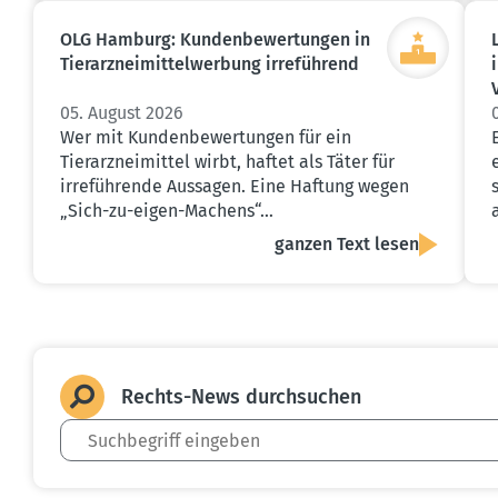
OLG Hamburg: Kunden­be­wer­tungen in
Tierarz­nei­mit­tel­werbung irreführend
05. August 2026
Wer mit Kundenbewertungen für ein
Tierarzneimittel wirbt, haftet als Täter für
irreführende Aussagen. Eine Haftung wegen
„Sich-zu-eigen-Machens“…
ganzen Text lesen
Rechts-News durch­suchen