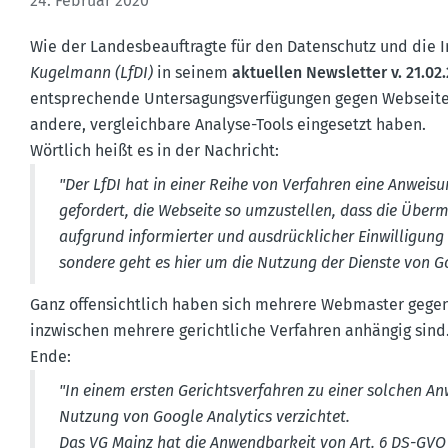
24. Februar 2020
Wie der Landes­be­auf­tragte für den Daten­schutz und die In
Kugelmann (LfDI)
in seinem
aktuellen Newsletter v. 21.02
entspre­chende Unter­sa­gungs­ver­fü­gungen gegen Webseit
andere, vergleichbare Analyse-Tools einge­setzt haben.
Wörtlich heißt es in der Nachricht:
"Der LfDI hat in einer Reihe von Verfahren eine Anweisun
gefordert, die Webseite so umzustellen, dass die Über
aufgrund infor­mierter und ausdrück­licher Einwil­ligung 
sondere geht es hier um die Nutzung der Dienste von G
Ganz offen­sichtlich haben sich mehrere Webmaster gege
inzwi­schen mehrere gericht­liche Verfahren anhängig sind
Ende:
"In einem ersten Gerichts­ver­fahren zu einer solchen A
Nutzung von Google Analytics verzichtet.
Das VG Mainz hat die Anwend­barkeit von Art. 6 DS-GVO a