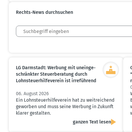
Rechts-News durch­suchen
LG Darmstadt: Werbung mit unein­ge­
schränkter Steuer­be­ratung durch
Lohnsteu­er­hil­fe­verein ist irreführend
06. August 2026
Ein Lohnsteuerhilfeverein hat zu weitreichend
geworben und muss seine Werbung in Zukunft
klarer gestalten.
ganzen Text lesen