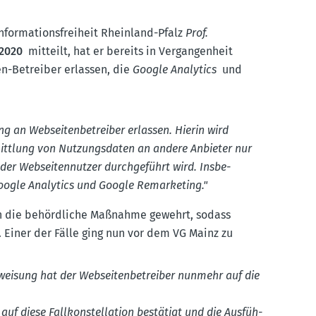
for­ma­ti­ons­freiheit Rheinland-Pfalz
Prof.
.2020
mitteilt, hat er bereits in Vergan­genheit
en-Betreiber erlassen, die
Google Analytics
und
g an Websei­ten­be­treiber erlassen. Hierin wird
mittlung von Nutzungs­daten an andere Anbieter nur
der Websei­ten­nutzer durch­ge­führt wird. Insbe­
oogle Analytics und Google Remar­keting."
n die behörd­liche Maßnahme gewehrt, sodass
. Einer der Fälle ging nun vor dem VG Mainz zu
nweisung hat der Websei­ten­be­treiber nunmehr auf die
uf diese Fallkon­stel­lation bestätigt und die Ausfüh­