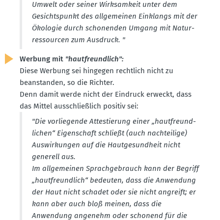
Umwelt oder seiner Wirksamkeit unter dem
Gesichts­punkt des allge­meinen Einklangs mit der
Ökologie durch schonenden Umgang mit Natur­
res­sourcen zum Ausdruck. "
Werbung mit
"hautfreundlich":
Diese Werbung sei hingegen rechtlich nicht zu
beanstanden, so die Richter.
Denn damit werde nicht der Eindruck erweckt, dass
das Mittel ausschlie­ßlich positiv sei:
"Die vorlie­gende Attes­tierung einer „hautfreund­
lichen“ Eigen­schaft schließt (auch nachteilige)
Auswir­kungen auf die Hautge­sundheit nicht
generell aus.
Im allge­meinen Sprach­ge­brauch kann der Begriff
„hautfreundlich“ bedeuten, dass die Anwendung
der Haut nicht schadet oder sie nicht angreift; er
kann aber auch bloß meinen, dass die
Anwendung angenehm oder schonend für die