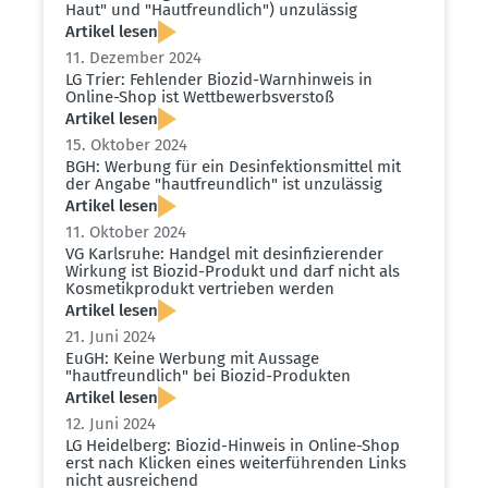
Haut" und "Hautfreundlich") unzulässig
Artikel lesen
11. Dezember 2024
LG Trier: Fehlender Biozid-Warnhinweis in
Online-Shop ist Wettbe­werbs­verstoß
Artikel lesen
15. Oktober 2024
BGH: Werbung für ein Desin­fek­ti­ons­mittel mit
der Angabe "hautfreundlich" ist unzulässig
Artikel lesen
11. Oktober 2024
VG Karlsruhe: Handgel mit desin­fi­zie­render
Wirkung ist Biozid-Produkt und darf nicht als
Kosme­tik­produkt vertrieben werden
Artikel lesen
21. Juni 2024
EuGH: Keine Werbung mit Aussage
"hautfreundlich" bei Biozid-Produkten
Artikel lesen
12. Juni 2024
LG Heidelberg: Biozid-Hinweis in Online-Shop
erst nach Klicken eines weiter­füh­renden Links
nicht ausrei­chend