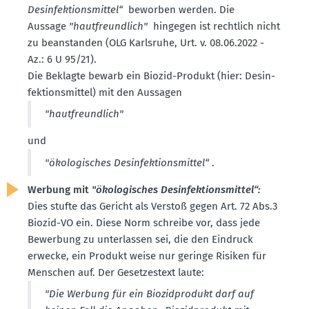
Desin­fek­ti­ons­mittel“
beworben werden. Die
Aussage
"hautfreundlich"
hingegen ist rechtlich nicht
zu beanstanden (OLG Karlsruhe, Urt. v. 08.06.2022 -
Az.: 6 U 95/21).
Die Beklagte bewarb ein Biozid-Produkt (hier: Desin­
fek­ti­ons­mittel) mit den Aussagen
"hautfreundlich"
und
"ökolo­gi­sches Desin­fek­ti­ons­mittel“
.
Werbung mit
"ökolo­gi­sches Desin­fek­ti­ons­mittel“:
Dies stufte das Gericht als Verstoß gegen Art. 72 Abs.3
Biozid-VO ein. Diese Norm schreibe vor, dass jede
Bewerbung zu unter­lassen sei, die den Eindruck
erwecke, ein Produkt weise nur geringe Risiken für
Menschen auf. Der Geset­zestext laute:
"Die Werbung für ein Biozid­produkt darf auf