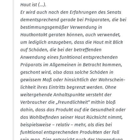
Haut ist (...).
Er wird auch nach den Erfah­rungen des Senats
dementspre­chend gerade bei Präpa­raten, die bei
bestim­mungs­ge­mäßer Verwendung in
Hautkontakt geraten können, auch verwendet,
um lediglich anzugeben, dass die Haut mit Blick
auf Schäden, die bei der betref­fenden
Anwendung eines funktional entspre­chenden
Präparats im Allge­meinen in Betracht kommen,
geschont wird, also dass solche Schäden in
gewissem Maß oder hinsichtlich der Wahrschein­
lichkeit ihres Eintritts begrenzt werden. Ohne
weiter­ge­hende Anhalts­punkte versteht der
Verbraucher die „Freund­lichkeit“ mithin bloß
dahin, dass das Produkt auf die Gesundheit oder
das Wohlbe­finden seiner Haut Rücksicht nimmt,
beispiels­weise – relativ – mehr, als dies bei
funktional entspre­chenden Produkten der Fall
sein mag. Dies entspricht auch der Verwendung