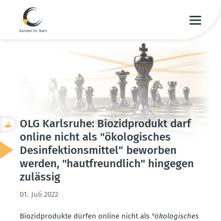
OLG Karlsruhe: Biozid­produkt darf
online nicht als "ökolo­gi­sches
Desin­fek­ti­ons­mittel“ beworben
werden, "hautfreundlich" hingegen
zulässig
01. Juli 2022
Biozid­pro­dukte dürfen online nicht als
"ökolo­gi­sches