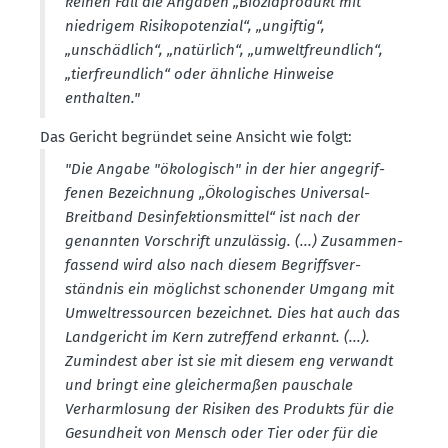
keinen Fall die Angaben „Biozid­produkt mit
niedrigem Risiko­po­tenzial“, „ungiftig“,
„unschädlich“, „natürlich“, „umwelt­freundlich“,
„tierfreundlich“ oder ähnliche Hinweise
enthalten."
Das Gericht begründet seine Ansicht wie folgt:
"Die Angabe "ökolo­gisch" in der hier angegrif­
fenen Bezeichnung „Ökolo­gi­sches Universal-
Breitband Desin­fek­ti­ons­mittel“ ist nach der
genannten Vorschrift unzulässig. (...) Zusam­men­
fassend wird also nach diesem Begriffs­ver­
ständnis ein möglichst schonender Umgang mit
Umwelt­res­sourcen bezeichnet. Dies hat auch das
Landge­richt im Kern zutreffend erkannt. (...).
Zumindest aber ist sie mit diesem eng verwandt
und bringt eine gleicher­maßen pauschale
Verharm­losung der Risiken des Produkts für die
Gesundheit von Mensch oder Tier oder für die