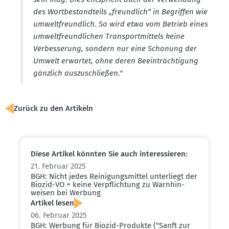
des Wortbe­stand­teils „freundlich“ in Begriffen wie
umwelt­freundlich. So wird etwa vom Betrieb eines
umwelt­freund­lichen Trans­port­mittels keine
Verbes­serung, sondern nur eine Schonung der
Umwelt erwartet, ohne deren Beein­träch­tigung
gänzlich auszu­schließen."
Zurück zu den Artikeln
Diese Artikel könnten Sie auch inter­es­sieren:
21. Februar 2025
BGH: Nicht jedes Reini­gungs­mittel unter­liegt der
Biozid-VO = keine Verpflichtung zu Warnhin­
weisen bei Werbung
Artikel lesen
06. Februar 2025
BGH: Werbung für Biozid-Produkte ("Sanft zur