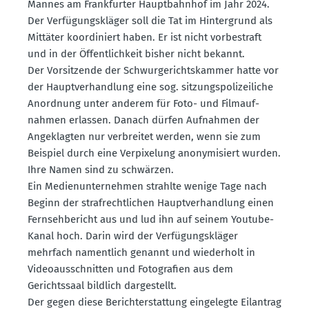
Mannes am Frank­furter Haupt­bahnhof im Jahr 2024.
Der Verfü­gungs­kläger soll die Tat im Hinter­grund als
Mittäter koordi­niert haben. Er ist nicht vorbe­straft
und in der Öffent­lichkeit bisher nicht bekannt.
Der Vorsit­zende der Schwur­ge­richts­kammer hatte vor
der Haupt­ver­handlung eine sog. sitzungs­po­li­zei­liche
Anordnung unter anderem für Foto- und Filmauf­
nahmen erlassen. Danach dürfen Aufnahmen der
Angeklagten nur verbreitet werden, wenn sie zum
Beispiel durch eine Verpi­xelung anony­mi­siert wurden.
Ihre Namen sind zu schwärzen.
Ein Medien­un­ter­nehmen strahlte wenige Tage nach
Beginn der straf­recht­lichen Haupt­ver­handlung einen
Fernseh­be­richt aus und lud ihn auf seinem Youtube-
Kanal hoch. Darin wird der Verfü­gungs­kläger
mehrfach namentlich genannt und wiederholt in
Video­aus­schnitten und Fotografien aus dem
Gerichtssaal bildlich darge­stellt.
Der gegen diese Bericht­erstattung einge­legte Eilantrag