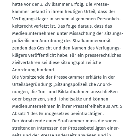
hatte vor der 3. Zivil­kammer Erfolg. Die Presse­
kammer befand in ihrem heutigen Urteil, dass der
Verfü­gungs­kläger in seinem allge­meinen Persön­lich­
keits­recht verletzt ist. Das folge daraus, dass das
Medien­un­ter­nehmen unter Missachtung der sitzungs­
po­li­zei­lichen Anordnung des Straf­kam­mer­vor­sit­
zenden das Gesicht und den Namen des Verfü­gungs­
klägers veröf­fent­licht habe. Für ein presse­recht­liches
Zivil­ver­fahren sei diese sitzungs­po­li­zei­liche
Anordnung bindend.
Die Vorsit­zende der Presse­kammer erklärte in der
Urteils­be­gründung: „Sitzungs­po­li­zei­liche Anord­
nungen, die Ton- und Bildauf­nahmen ausschließen
oder begrenzen, sind Hoheitsakte und können
Medien­un­ter­nehmen in ihrer Presse­freiheit aus Art. 5
Absatz 1 des Grund­ge­setzes beein­träch­tigen.
Der Vorsit­zende einer Straf­kammer muss die wider­
strei­tenden Inter­essen der Prozess­be­tei­ligten einer­
seits und der Presse ander­seits abwägen und in