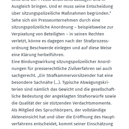
Ausgleich bringen. Und er muss seine Entscheidung
über sitzungs­po­li­zei­liche Maßnahmen begründen.“
Sehe sich ein Presse­un­ter­nehmen durch eine
sitzungs­po­li­zei­liche Anordnung – beispiels­weise zur
Verpi­xelung von Betei­ligten – in seinen Rechten
verletzt, könne es dagegen nach der Straf­pro­zess­
ordnung Beschwerde einlegen und auf diese Weise
eine Klärung herbei­führen.
Eine Bindungs­wirkung sitzungs­po­li­zei­licher Anord­
nungen für presse­recht­liche Zivil­ver­fahren sei auch
sachge­recht. „Ein Straf­kam­mer­vor­sit­zender hat eine
besondere Sachnähe (…). Typische Abwägungs­kri­
terien sind nämlich das Gewicht und die gesell­schaft­
liche Bedeutung der angeklagten Straf­vor­würfe sowie
die Qualität der sie stützenden Verdachts­mo­mente.
Als Mitglied des Spruch­körpers, der vollständige
Akten­ein­sicht hat und über die Eröffnung des Haupt­
ver­fahrens entscheidet, kommt seiner Einschätzung