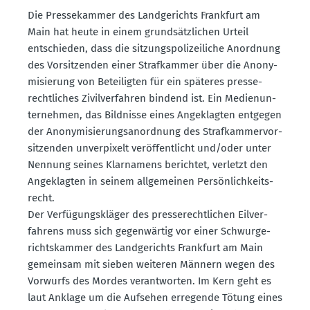
Die Presse­kammer des Landge­richts Frankfurt am
Main hat heute in einem grund­sätz­lichen Urteil
entschieden, dass die sitzungs­po­li­zei­liche Anordnung
des Vorsit­zenden einer Straf­kammer über die Anony­
mi­sierung von Betei­ligten für ein späteres presse­
recht­liches Zivil­ver­fahren bindend ist. Ein Medien­un­
ter­nehmen, das Bildnisse eines Angeklagten entgegen
der Anony­mi­sie­rungs­an­ordnung des Straf­kam­mer­vor­
sit­zenden unver­pixelt veröf­fent­licht und/oder unter
Nennung seines Klarnamens berichtet, verletzt den
Angeklagten in seinem allge­meinen Persön­lich­keits­
recht.
Der Verfü­gungs­kläger des presse­recht­lichen Eilver­
fahrens muss sich gegen­wärtig vor einer Schwur­ge­
richts­kammer des Landge­richts Frankfurt am Main
gemeinsam mit sieben weiteren Männern wegen des
Vorwurfs des Mordes verant­worten. Im Kern geht es
laut Anklage um die Aufsehen erregende Tötung eines