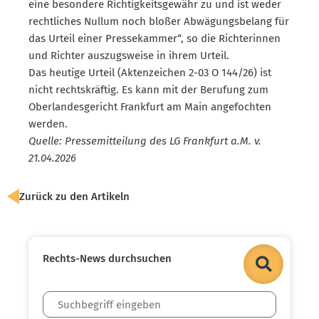
eine besondere Richtig­keits­gewähr zu und ist weder
recht­liches Nullum noch bloßer Abwägungs­belang für
das Urteil einer Presse­kammer“, so die Richte­rinnen
und Richter auszugs­weise in ihrem Urteil.
Das heutige Urteil (Akten­zeichen 2-03 O 144/26) ist
nicht rechts­kräftig. Es kann mit der Berufung zum
Oberlan­des­ge­richt Frankfurt am Main angefochten
werden.
Quelle: Presse­mit­teilung des LG Frankfurt a.M. v.
21.04.2026
Zurück zu den Artikeln
Rechts-News durch­suchen