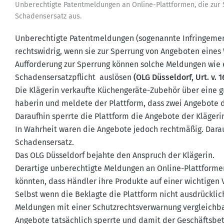
Unberech­tigte Patent­mel­dungen an Online-Platt­formen, die zur
Schadens­ersatz aus.
Unberech­tigte Patent­mel­dungen (sogenannte Infrin­gemen
rechts­widrig, wenn sie zur Sperrung von Angeboten eines
Auffor­derung zur Sperrung können solche Meldungen wie e
Schadens­er­satz­pflicht auslösen
(OLG Düsseldorf, Urt. v. 1
Die Klägerin verkaufte Küchen­geräte-Zubehör über eine g
ha­berin und meldete der Plattform, dass zwei Angebote d
Daraufhin sperrte die Plattform die Angebote der Kläger
In Wahrheit waren die Angebote jedoch recht­mäßig. Dara
Schadens­ersatz.
Das OLG Düsseldorf bejahte den Anspruch der Klägerin.
Derartige unberech­tigte Meldungen an Online-Platt­formen
könnten, dass Händler ihre Produkte auf einer wichtigen 
Selbst wenn die Beklagte die Plattform nicht ausdrücklich
Meldungen mit einer Schutz­rechts­ver­warnung vergleichba
Angebote tatsächlich sperrte und damit der Geschäfts­be­t