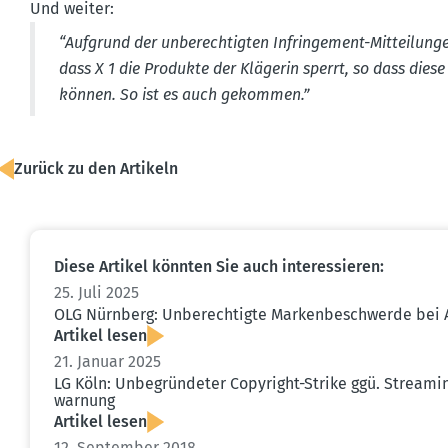
Und weiter:
“Aufgrund der unberech­tigten Infrin­gement-Mittei­lung
dass X 1 die Produkte der Klägerin sperrt, so dass dies
können. So ist es auch gekommen.”
Zurück zu den Artikeln
Diese Artikel könnten Sie auch inter­es­sieren:
25. Juli 2025
OLG Nürnberg: Unberech­tigte Marken­be­schwerde bei
Artikel lesen
21. Januar 2025
LG Köln: Unbegrün­deter Copyright-Strike ggü. Streaming
warnung
Artikel lesen
12. September 2018