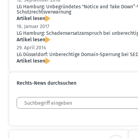
LG Hamburg: Unbegrün­detes "Notice and Take Down“-V
Schutz­rechts­ver­warnung
Artikel lesen
16. Januar 2017
LG Hamburg: Schadens­er­satz­an­spruch bei unberech­tig
Artikel lesen
29. April 2014
LG Düsseldorf: Unberechtige Domain-Sperrung bei SEDO
Artikel lesen
Rechts-News durch­suchen