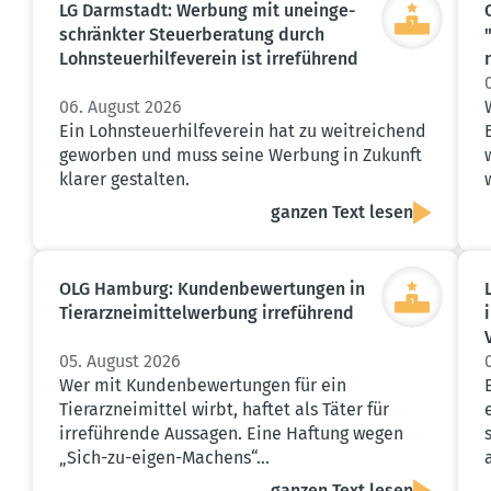
LG Darmstadt: Werbung mit unein­ge­
schränkter Steuer­be­ratung durch
Lohnsteu­er­hil­fe­verein ist irreführend
06. August 2026
Ein Lohnsteuerhilfeverein hat zu weitreichend
geworben und muss seine Werbung in Zukunft
klarer gestalten.
ganzen Text lesen
OLG Hamburg: Kunden­be­wer­tungen in
Tierarz­nei­mit­tel­werbung irreführend
05. August 2026
Wer mit Kundenbewertungen für ein
Tierarzneimittel wirbt, haftet als Täter für
irreführende Aussagen. Eine Haftung wegen
„Sich-zu-eigen-Machens“…
ganzen Text lesen