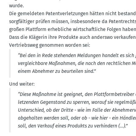
wurde.
Die gemel­deten Patent­ver­let­zungen hätten nicht bestan
sorgfäl­tiger prüfen müssen, insbe­sondere da Patent­recht
großen Plattform erheb­liche wirtschaft­liche Folgen habe
Dass die Klägerin ihre Produkte auch anderswo verkaufen 
Vertriebsweg genommen worden sei:
“Bei den in Rede stehenden Meldungen handelt es sich j
vergleichbare Maßnahmen, die nach den recht­lichen M
einem Abnehmer zu beurteilen sind.”
Und weiter:
“Diese Maßnahme ist geeignet, den Platt­form­be­treiber
let­zenden Gegen­stand zu sperren, worauf sie regel­mä
Unter­schied, ob der Dritte - wie im Falle der Abneh­mer
abgehalten werden soll, oder ob - wie hier - ein Händler
soll, den Verkauf eines Produkts zu verhindern (…).”