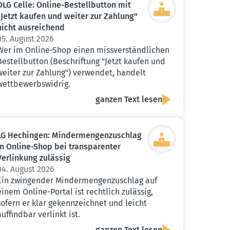
OLG Celle: Online-Bestell­button mit
"Jetzt kaufen und weiter zur Zahlung"
nicht ausrei­chend
05. August 2026
Wer im Online-Shop einen missverständlichen
Bestellbutton (Beschriftung "Jetzt kaufen und
weiter zur Zahlung") verwendet, handelt
wettbewerbswidrig.
ganzen Text lesen
LG Hechingen: Minder­men­gen­zu­schlag
in Online-Shop bei trans­pa­renter
Verlinkung zulässig
04. August 2026
Ein zwingender Mindermengenzuschlag auf
einem Online-Portal ist rechtlich zulässig,
sofern er klar gekennzeichnet und leicht
auffindbar verlinkt ist.
ganzen Text lesen