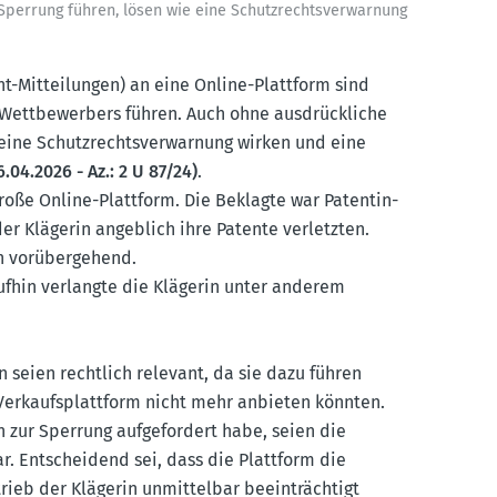
 Sperrung führen, lösen wie eine Schutz­rechts­ver­warnung
t-Mittei­lungen) an eine Online-Plattform sind
 Wettbe­werbers führen. Auch ohne ausdrück­liche
ine Schutz­rechts­ver­warnung wirken und eine
6.04.2026 - Az.: 2 U 87/24)
.
roße Online-Plattform. Die Beklagte war Patent­in­
er Klägerin angeblich ihre Patente verletzten.
in vorüber­gehend.
ufhin verlangte die Klägerin unter anderem
 seien rechtlich relevant, da sie dazu führen
Verkaufs­plattform nicht mehr anbieten könnten.
 zur Sperrung aufge­fordert habe, seien die
r. Entscheidend sei, dass die Plattform die
rieb der Klägerin unmit­telbar beein­trächtigt