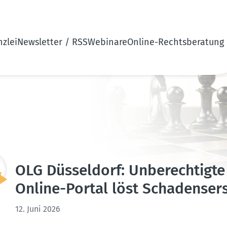
zlei
Newsletter / RSS
Webinare
Online-Rechtsberatung
OLG Düsseldorf: Unberech­tigte
Online-Portal löst Schadens­er­
12. Juni 2026