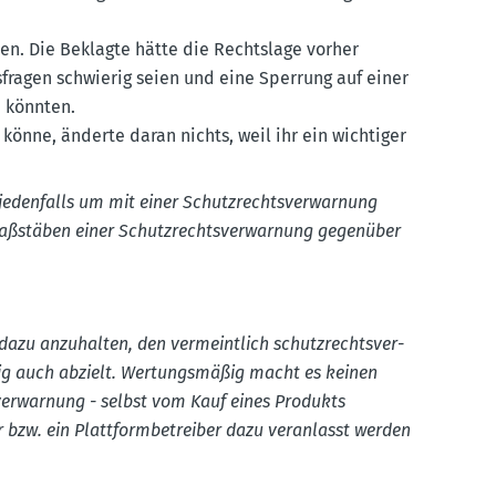
den. Die Beklagte hätte die Rechtslage vorher
s­fragen schwierig seien und eine Sperrung auf einer
n könnten.
könne, änderte daran nichts, weil ihr ein wichtiger
eden­falls um mit einer Schutz­rechts­ver­warnung
aßstäben einer Schutz­rechts­ver­warnung gegenüber
 dazu anzuhalten, den vermeintlich schutz­rechts­ver­
ßig auch abzielt. Wertungs­mäßig macht es keinen
­ver­warnung - selbst vom Kauf eines Produkts
 bzw. ein Platt­form­be­treiber dazu veran­lasst werden