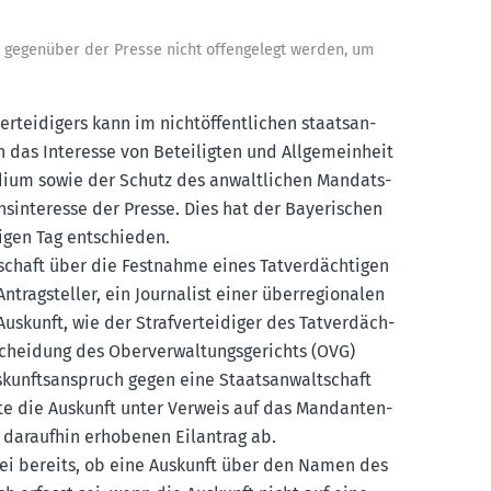
ren gegenüber der Presse nicht offen­gelegt werden, um
­tei­digers kann im nicht­öf­fent­lichen staats­an­
nn das Interesse von Betei­ligten und Allge­meinheit
dium sowie der Schutz des anwalt­lichen Mandats­
ns­in­teresse der Presse. Dies hat der Bayeri­schen
tigen Tag entschieden.
t­schaft über die Festnahme eines Tatver­däch­tigen
trag­steller, ein Journalist einer überre­gio­nalen
skunft, wie der Straf­ver­tei­diger des Tatver­däch­
cheidung des Oberver­wal­tungs­ge­richts (OVG)
unfts­an­spruch gegen eine Staats­an­walt­schaft
rte die Auskunft unter Verweis auf das Mandan­ten­
n daraufhin erhobenen Eilantrag ab.
sei bereits, ob eine Auskunft über den Namen des