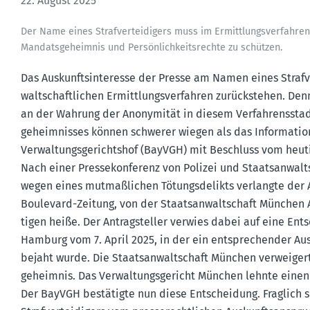
22. August 2025
Der Name eines Straf­ver­tei­digers muss im Ermitt­lungs­ver­fah
Mandats­ge­heimnis und Persön­lich­keits­rechte zu schützen.
Das Auskunfts­in­teresse der Presse am Namen eines Straf­ver
walt­schaft­lichen Ermitt­lungs­ver­fahren zurück­stehen. De
an der Wahrung der Anony­mität in diesem Verfah­rens­sta
ge­heim­nisses können schwerer wiegen als das Infor­ma­ti­o
Verwal­tungs­ge­richtshof (BayVGH) mit Beschluss vom heu
Nach einer Presse­kon­ferenz von Polizei und Staats­an­wal
wegen eines mutma­ß­lichen Tötungs­de­likts verlangte der An
Boulevard-Zeitung, von der Staats­an­walt­schaft München Au
tigen heiße. Der Antrag­steller verwies dabei auf eine Ents
Hamburg vom 7. April 2025, in der ein entspre­chender Ausk
bejaht wurde. Die Staats­an­walt­schaft München verwei­ge
ge­heimnis. Das Verwal­tungs­ge­richt München lehnte eine
Der BayVGH bestä­tigte nun diese Entscheidung. Fraglich 