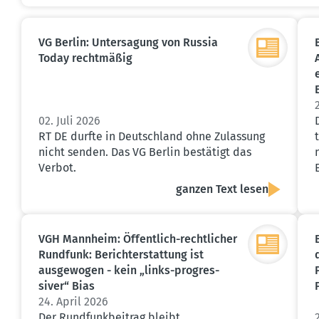
VG Berlin: Unter­sagung von Russia
Today recht­mäßig
02. Juli 2026
RT DE durfte in Deutschland ohne Zulassung
nicht senden. Das VG Berlin bestätigt das
Verbot.
ganzen Text lesen
VGH Mannheim: Öffentlich-recht­licher
Rundfunk: Bericht­erstattung ist
ausge­wogen - kein „links-progres­
siver“ Bias
24. April 2026
Der Rundfunkbeitrag bleibt