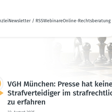
zlei
Newsletter / RSS
Webinare
Online-Rechtsberatung
VGH München: Presse hat kein
Straf­ver­tei­diger im straf­recht­
zu erfahren