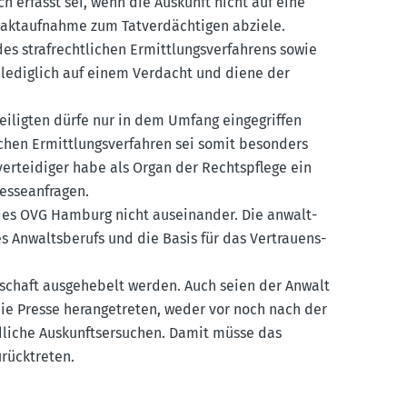
ruch erfasst sei, wenn die Auskunft nicht auf eine
akt­auf­nahme zum Tatver­däch­tigen abziele.
es straf­recht­lichen Ermitt­lungs­ver­fahrens sowie
e lediglich auf einem Verdacht und diene der
ei­ligten dürfe nur in dem Umfang einge­griffen
­lichen Ermitt­lungs­ver­fahren sei somit besonders
r­tei­diger habe als Organ der Rechts­pflege ein
esse­an­fragen.
des OVG Hamburg nicht ausein­ander. Die anwalt­
es Anwalts­berufs und die Basis für das Vertrau­ens­
t­schaft ausge­hebelt werden. Auch seien der Anwalt
ie Presse heran­ge­treten, weder vor noch nach der
d­liche Auskunfts­er­suchen. Damit müsse das
urück­treten.