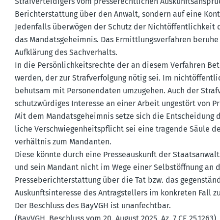
Straf­ver­tei­digers vom presse­recht­lichen Auskunfts­an­sp
Bericht­erstattung über den Anwalt, sondern auf eine Kont
Jeden­falls überwögen der Schutz der Nicht­öf­fent­lichkeit d
das Mandats­ge­heimnis. Das Ermitt­lungs­ver­fahren beruh
Aufklärung des Sachver­halts.
In die Persön­lich­keits­rechte der an diesem Verfahren Bet
werden, der zur Straf­ver­folgung nötig sei. Im nicht­öf­fent
behutsam mit Perso­nen­daten umzugehen. Auch der Straf­ve
schutz­wür­diges Interesse an einer Arbeit ungestört von Pr
Mit dem Mandats­ge­heimnis setze sich die Entscheidung 
liche Verschwie­gen­heits­pflicht sei eine tragende Säule d
ver­hältnis zum Mandanten.
Diese könnte durch eine Presseaus­kunft der Staats­an­wal
und sein Mandant nicht im Wege einer Selbst­öffnung an d
Presse­be­richt­erstattung über die Tat bzw. das gegen­stän
Auskunfts­in­teresse des Antrag­stellers im konkreten Fall z
Der Beschluss des BayVGH ist unanfechtbar.
(BayVGH, Beschluss vom 20. August 2025, Az. 7 CE 25.1263)