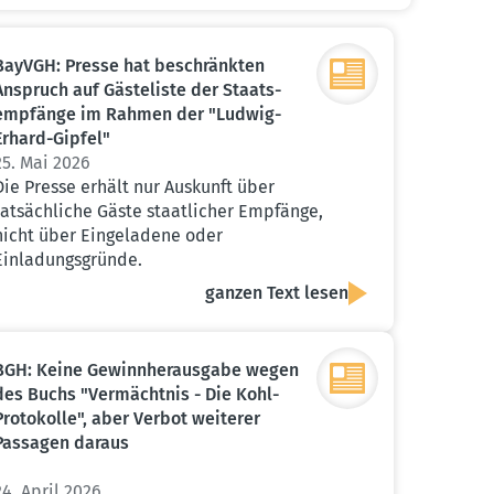
BayVGH: Presse hat beschränkten
Anspruch auf Gäste­liste der Staats­
emp­fänge im Rahmen der "Ludwig-
Erhard-Gipfel"
25. Mai 2026
Die Presse erhält nur Auskunft über
tatsächliche Gäste staatlicher Empfänge,
nicht über Eingeladene oder
Einladungsgründe.
ganzen Text lesen
BGH: Keine Gewinn­her­ausgabe wegen
des Buchs "Vermächtnis - Die Kohl-
Proto­kolle", aber Verbot weiterer
Passagen daraus
24. April 2026