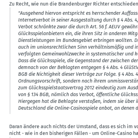
Zu Recht, wie nun die Branden­burger Richter entschieden
"Ausgehend hiervon entspricht es herrschender Auffas
Internetverbot in seiner Ausgestaltung durch § 4 Abs. 4
Verbot schränkte zwar die durch Art. 56 f. AEUV gewährl
Glücksspielanbietern ein, die ihren Sitz in anderen Mi
Dienstleistungen im Bundesgebiet erbringen wollten. Di
auch im unionsrechtlichen Sinn verhältnismäßig und in
verfolgten Gemeinwohlzwecke in systematischer und koh
Dass die Glücks­spiele, die Gegen­stand der zwischen den
demnach von der Beklagten entgegen § 4 Abs. 4 GlüStV 
BGB die Nichtigkeit dieser Verträge zur Folge. § 4 Abs. 
Ordnungs­vor­schrift, sondern nach ihrem unmiss­ver­stä
zum Glücks­spiel­staats­vertrag 2012 eindeutig zum Au
von § 134 BGB, nämlich das Verbot, öffent­liche Glücks­s
Hiergegen hat die Beklagte verstoßen, indem sie über ihr
Deutschland die Online-Casino­spiele anbot, an denen 
Daran ändere auch nichts der Umstand, dass es sich im 
nicht - wie in den bisherigen Fällen - um Online-Casino h