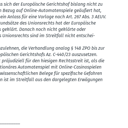
sich der Europäische Gerichtshof bislang nicht zu
in Bezug auf Online-Automatenspiele geäußert hat,
ein Anlass für eine Vorlage nach Art. 267 Abs. 3 AEUV.
rund­sätze des Unions­rechts hat der Europäische
ts geklärt. Danach noch nicht geklärte oder
 Unions­rechts sind im Streitfall nicht entschei­
zulehnen, die Verhandlung analog § 148 ZPO bis zur
opäi­schen Gerichtshofs Az. C-440/23 auszu­setzen.
äju­di­ziell für den hiesigen Rechts­streit ist, als die
io­näres Automa­ten­spiel mit Online-Casino­spielen
wissen­schaft­lichen Belege für spezi­fische Gefahren
n ist im Streitfall aus den darge­legten Erwägungen
_________