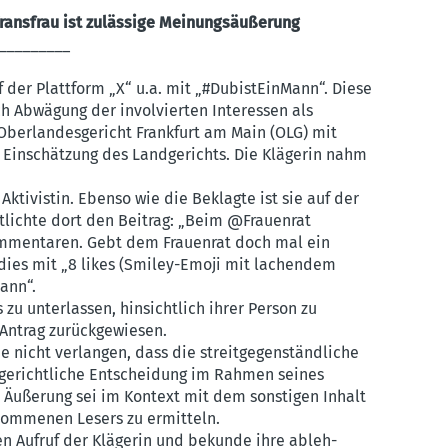
 Transfrau ist zulässige Meinungsäußerung
_________
 der Plattform „X“ u.a. mit „#DubistEinMann“. Diese
ch Abwägung der involvierten Interessen als
Oberlandesgericht Frankfurt am Main (OLG) mit
r Einschätzung des Landgerichts. Die Klägerin nahm
nd Aktivistin. Ebenso wie die Beklagte ist sie auf der
ent­lichte dort den Beitrag: „Beim @Frauenrat
mmen­taren. Gebt dem Frauenrat doch mal ein
 dies mit „8 likes (Smiley-Emoji mit lachendem
ann“.
zu unter­lassen, hinsichtlich ihrer Person zu
Antrag zurück­ge­wiesen.
nicht verlangen, dass die streit­ge­gen­ständ­liche
dge­richt­liche Entscheidung im Rahmen seines
en Äußerung sei im Kontext mit dem sonstigen Inhalt
­nom­menen Lesers zu ermitteln.
 Aufruf der Klägerin und bekunde ihre ableh­