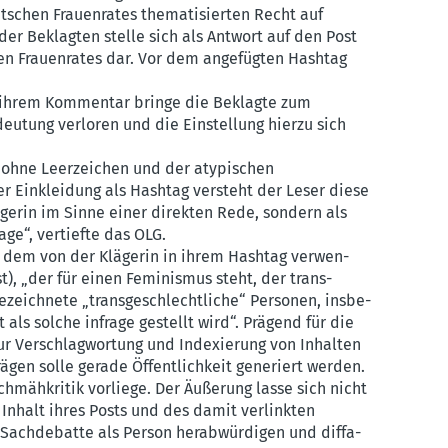
chen Frauen­rates thema­ti­sierten Recht auf
 der Beklagten stelle sich als Antwort auf den Post
en Frauen­rates dar. Vor dem angefügten Hashtag
it ihrem Kommentar bringe die Beklagte zum
edeutung verloren und die Einstellung hierzu sich
 ohne Leerzeichen und der atypi­schen
r Einkleidung als Hashtag versteht der Leser diese
ägerin im Sinne einer direkten Rede, sondern als
age“, vertiefte das OLG.
it dem von der Klägerin in ihrem Hashtag verwen­
t), „der für einen Feminismus steht, der trans­
zeichnete „trans­ge­schlecht­liche“ Personen, insbe­
ät als solche infrage gestellt wird“. Prägend für die
zur Verschlag­wortung und Indexierung von Inhalten
gen solle gerade Öffent­lichkeit generiert werden.
chmäh­kritik vorliege. Der Äußerung lasse sich nicht
Inhalt ihres Posts und des damit verlinkten
Sachde­batte als Person herab­wür­digen und diffa­