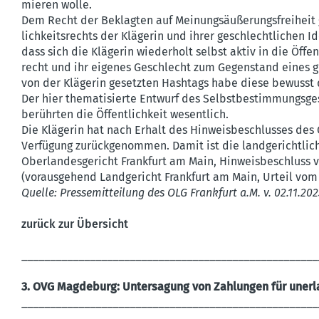
mieren wolle.
Dem Recht der Beklagten auf Meinungs­äu­ße­rungs­freihe
lich­keits­rechts der Klägerin und ihrer geschlecht­lichen Id
dass sich die Klägerin wiederholt selbst aktiv in die Öffe
recht und ihr eigenes Geschlecht zum Gegen­stand eines ge
von der Klägerin gesetzten Hashtags habe diese bewusst 
Der hier thema­ti­sierte Entwurf des Selbst­be­stim­mungs
berührten die Öffent­lichkeit wesentlich.
Die Klägerin hat nach Erhalt des Hinweis­be­schlusses des O
Verfügung zurück­ge­nommen. Damit ist die landge­richt­li
Oberlan­des­ge­richt Frankfurt am Main, Hinweis­be­schluss 
(voraus­gehend Landge­richt Frankfurt am Main, Urteil vom 
Quelle: Presse­mit­teilung des OLG Frankfurt a.M. v. 02.11.20
zurück zur Übersicht
____________________________________________________
3. OVG Magdeburg: Unter­sagung von Zahlungen für unerl
____________________________________________________