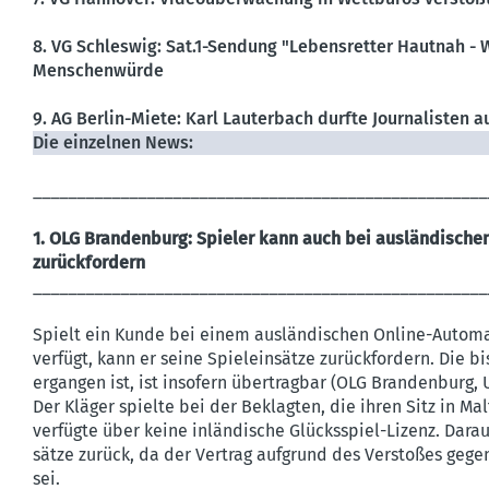
8. VG Schleswig: Sat.1-Sendung "Lebens­retter Hautnah -
Menschen­würde
9. AG Berlin-Miete: Karl Lauterbach durfte Journa­listen a
Die einzelnen News:
____________________________________________________
1. OLG Brandenburg: Spieler kann auch bei ausländische
zurückfordern
____________________________________________________
Spielt ein Kunde bei einem ausländischen Online-Automa
verfügt, kann er seine Spieleinsätze zurückfordern. Die b
ergangen ist, ist insofern übertragbar (OLG Brandenburg, Urt
Der Kläger spielte bei der Beklagten, die ihren Sitz in Mal
verfügte über keine inlän­dische Glücks­spiel-Lizenz. Darau
sätze zurück, da der Vertrag aufgrund des Verstoßes gegen
sei.