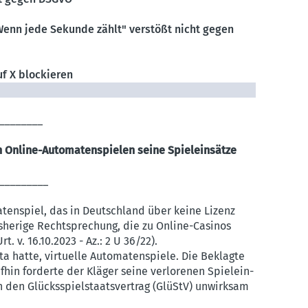
 Wenn jede Sekunde zählt" verstößt nicht gegen
uf X blockieren
________
n Online-Automatenspielen seine Spieleinsätze
_________
tenspiel, das in Deutschland über keine Lizenz
isherige Rechtsprechung, die zu Online-Casinos
. v. 16.10.2023 - Az.: 2 U 36/22).
ta hatte, virtuelle Automa­ten­spiele. Die Beklagte
fhin forderte der Kläger seine verlo­renen Spiel­ein­
 den Glücks­spiel­staats­vertrag (GlüStV) unwirksam