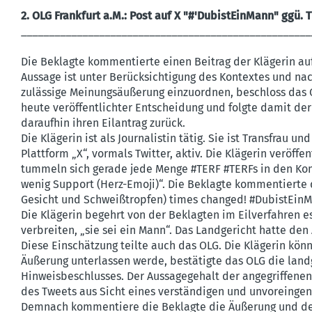
2. OLG Frankfurt a.M.: Post auf X "#'DubistEinMann" ggü.
____________________________________________________
Die Beklagte kommentierte einen Beitrag der Klägerin auf
Aussage ist unter Berücksichtigung des Kontextes und na
zulässige Meinungsäußerung einzuordnen, beschloss das 
heute veröffentlichter Entscheidung und folgte damit de
daraufhin ihren Eilantrag zurück.
Die Klägerin ist als Journa­listin tätig. Sie ist Transfrau u
Plattform „X“, vormals Twitter, aktiv. Die Klägerin veröf­f
tummeln sich gerade jede Menge #TERF #TERFs in den Ko
wenig Support (Herz-Emoji)“. Die Beklagte kommen­tierte
Gesicht und Schwei­ß­tropfen) times changed! #Dubis­tEinM
Die Klägerin begehrt von der Beklagten im Eilver­fahren es 
verbreiten, „sie sei ein Mann“. Das Landge­richt hatte den 
Diese Einschätzung teilte auch das OLG. Die Klägerin könne 
Äußerung unter­lassen werde, bestä­tigte das OLG die lan
Hinweis­be­schlusses. Der Aussa­ge­gehalt der angegrif­fen
des Tweets aus Sicht eines verstän­digen und unvor­ein­ge
Demnach kommen­tiere die Beklagte die Äußerung und den