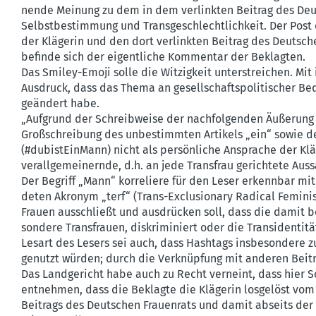
nende Meinung zu dem in dem verlinkten Beitrag des Deuts
Selbst­be­stimmung und Trans­ge­schlecht­lichkeit. Der Post
der Klägerin und den dort verlinkten Beitrag des Deutsch
befinde sich der eigent­liche Kommentar der Beklagten.
Das Smiley-Emoji solle die Witzigkeit unter­streichen. M
Ausdruck, dass das Thema an gesell­schafts­po­li­ti­scher B
geändert habe.
„Aufgrund der Schreib­weise der nachfol­genden Äußerung
Großschreibung des unbestimmten Artikels „ein“ sowie de
(#dubis­tEinMann) nicht als persön­liche Ansprache der Kl
verall­ge­mei­nernde, d.h. an jede Transfrau gerichtete Auss
Der Begriff „Mann“ korre­liere für den Leser erkennbar m
deten Akronym „terf“ (Trans-Exclu­sionary Radical Feminis
Frauen ausschließt und ausdrücken soll, dass die damit be
sondere Trans­frauen, diskri­mi­niert oder die Trans­iden­tit
Lesart des Lesers sei auch, dass Hashtags insbe­sondere 
genutzt würden; durch die Verknüpfung mit anderen Beiträ
Das Landge­richt habe auch zu Recht verneint, dass hier S
entnehmen, dass die Beklagte die Klägerin losgelöst vom 
Beitrags des Deutschen Frauenrats und damit abseits der 