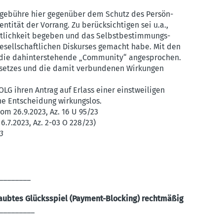
it gebühre hier gegenüber dem Schutz des Persön­
entität der Vorrang. Zu berück­sich­tigen sei u.a.,
nt­lichkeit begeben und das Selbst­be­stim­mungs­
sell­schaft­lichen Diskurses gemacht habe. Mit den
die dahin­ter­ste­hende „Community“ angesprochen.
­ge­setzes und die damit verbun­denen Wirkungen
LG ihren Antrag auf Erlass einer einst­wei­ligen
che Entscheidung wirkungslos.
vom 26.9.2023, Az. 16 U 95/23
6.7.2023, Az. 2-03 O 228/23)
23
________
aubtes Glücks­spiel (Payment-Blocking) recht­mäßig
_________