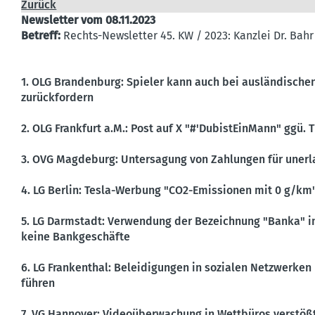
Zurück
Newsletter vom 08.11.2023
Betreff:
Rechts-Newsletter 45. KW / 2023: Kanzlei Dr. Bahr
1. OLG Brandenburg: Spieler kann auch bei auslän­di­schen
zurück­fordern
2. OLG Frankfurt a.M.: Post auf X "#'Dubis­tEinMann" ggü. 
3. OVG Magdeburg: Unter­sagung von Zahlungen für unerl
4. LG Berlin: Tesla-Werbung "CO2-Emissionen mit 0 g/km" 
5. LG Darmstadt: Verwendung der Bezeichnung "Banka" i
keine Bankge­schäfte
6. LG Frankenthal: Belei­di­gungen in sozialen Netzwerken
führen
7. VG Hannover: Video­über­wa­chung in Wettbüros verstö