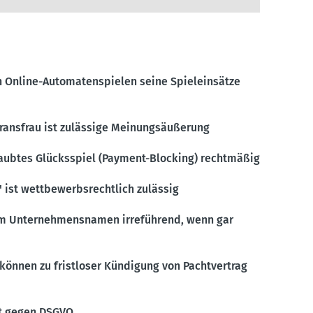
 Online-Automa­ten­spielen seine Spiel­ein­sätze
Transfrau ist zulässige Meinungs­äu­ßerung
aubtes Glücks­spiel (Payment-Blocking) recht­mäßig
ist wettbe­werbs­rechtlich zulässig
m Unter­neh­mens­namen irreführend, wenn gar
 können zu frist­loser Kündigung von Pacht­vertrag
ßt gegen DSGVO