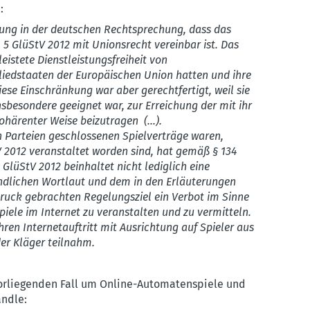
:
sung in der deutschen Rechtsprechung, dass das
, 5 GlüStV 2012 mit Unionsrecht vereinbar ist. Das
eistete Dienstleistungsfreiheit von
tgliedstaaten der Europäischen Union hatten und ihre
ese Einschränkung war aber gerechtfertigt, weil sie
sbesondere geeignet war, zur Erreichung der mit ihr
ärenter Weise beizutragen (...).
 Parteien geschlos­senen Spiel­ver­träge waren,
2012 veran­staltet worden sind, hat gemäß § 134
4 GlüStV 2012 beinhaltet nicht lediglich eine
nd­lichen Wortlaut und dem in den Erläu­te­rungen
sdruck gebrachten Regelungsziel ein Verbot im Sinne
piele im Internet zu veran­stalten und zu vermitteln.
en Inter­net­auf­tritt mit Ausrichtung auf Spieler aus
der Kläger teilnahm.
vorliegenden Fall um Online-Automatenspiele und
andle: