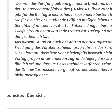
"Der von der Berufung geltend gemachte Umstand, dass 
der Unionsrechtsmäßigkeit des § 4 Abs. 4 GlüStV 2012 
gibt für die Beklagte nichts her. Insbesondere besteht k
Die für die hier anzustel­lende Prüfung maßgeb­lichen G
Gerichtshof mit den vorzi­tierten Entschei­dungen berei
zweifelsfrei zu beant­wor­tende Fragen zur Auslegung des
dungs­er­heblich (...).
Aus diesem Grund ist auch der Antrag der Beklagten ab
Erledigung des Vorab­ent­schei­dungs­ver­fahrens des Eur
Hinzu kommt, dass jene Sache jeden­falls insoweit nicht pr
Vorla­ge­fragen unter anderem zugrunde legen, dass stat
ähnlich sei und dass im Gesetz­ge­bungs­ver­fahren keine 
der Online-Casino­spiele vorgelegt worden seien. Hiervo
nicht auszu­gehen."
zurück zur Übersicht
____________________________________________________