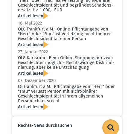
"Herr" oder "Frau" ist Verletzung nicht-binärer
Geschlechts­iden­tität und begründet Schadens­
ersatz iHv. 1.000,- EUR
Artikel lesen
18. Mai 2022
OLG Frankfurt a.M.: Online-Pflicht­angabe von
"Herr" oder "Frau" ist Verletzung nicht-binärer
Geschlechts­iden­tität einer Person
Artikel lesen
27. Januar 2022
OLG Karlsruhe: Beim Online-Shopping nur zwei
Geschlechter möglich = Rechts­widrige Diskri­mi­
nierung, aber keine Entschä­digung
Artikel lesen
07. Dezember 2020
LG Frankfurt a.M.: Pflicht­angabe von "Herr" oder
"Frau" verletzt Person mit nicht-binärer
Geschlechts­iden­tität in ihrem allge­meinen
Persön­lich­keits­recht
Artikel lesen
Rechts-News durch­suchen