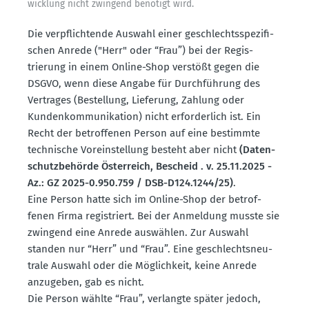
wicklung nicht zwingend benötigt wird.
Die verpflich­tende Auswahl einer geschlechts­spe­zi­fi­
schen Anrede ("Herr" oder “Frau”) bei der Regis­
trierung in einem Online-Shop verstößt gegen die
DSGVO, wenn diese Angabe für Durch­führung des
Vertrages (Bestellung, Lieferung, Zahlung oder
Kunden­kom­mu­ni­kation) nicht erfor­derlich ist. Ein
Recht der betrof­fenen Person auf eine bestimmte
technische Vorein­stellung besteht aber nicht
(Daten­
schutz­be­hörde Öster­reich, Bescheid . v. 25.11.2025 -
Az.: GZ 2025-0.950.759 / DSB-D124.1244/25)
.
Eine Person hatte sich im Online-Shop der betrof­
fenen Firma regis­triert. Bei der Anmeldung musste sie
zwingend eine Anrede auswählen. Zur Auswahl
standen nur “Herr” und “Frau”. Eine geschlechts­neu­
trale Auswahl oder die Möglichkeit, keine Anrede
anzugeben, gab es nicht.
Die Person wählte “Frau”, verlangte später jedoch,