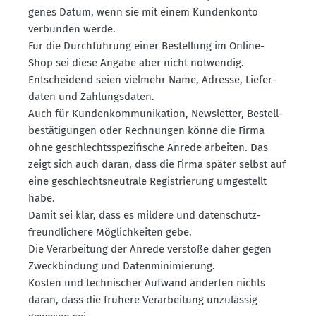
genes Datum, wenn sie mit einem Kunden­konto
verbunden werde.
Für die Durch­führung einer Bestellung im Online-
Shop sei diese Angabe aber nicht notwendig.
Entscheidend seien vielmehr Name, Adresse, Liefer­
daten und Zahlungs­daten.
Auch für Kunden­kom­mu­ni­kation, Newsletter, Bestell­
be­stä­ti­gungen oder Rechnungen könne die Firma
ohne geschlechts­spe­zi­fische Anrede arbeiten. Das
zeigt sich auch daran, dass die Firma später selbst auf
eine geschlechts­neu­trale Regis­trierung umgestellt
habe.
Damit sei klar, dass es mildere und daten­schutz­
freund­li­chere Möglich­keiten gebe.
Die Verar­beitung der Anrede verstoße daher gegen
Zweck­bindung und Daten­mi­ni­mierung.
Kosten und techni­scher Aufwand änderten nichts
daran, dass die frühere Verar­beitung unzulässig