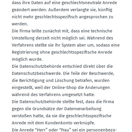
dass ihre Daten auf eine geschlechts­neu­trale Anrede
geändert werden. Außerdem verlangte sie, künftig
nicht mehr geschlechts­spe­zi­fisch angesprochen zu
werden.
Die Firma teilte zunächst mit, dass eine technische
Umstellung derzeit nicht möglich sei. Während des
Verfahrens stellte sie ihr System aber um, sodass eine
Regis­trierung ohne geschlechts­spe­zi­fische Anrede
möglich wurde.
Die Daten­schutz­be­hörde entschied direkt über die
Daten­schutz­be­schwerde. Die Teile der Beschwerde,
die Berich­tigung und Löschung betrafen, wurden
einge­stellt, weil der Online-Shop die Änderungen
während des Verfahrens umgesetzt hatte.
Die Daten­schutz­be­hörde stellte fest, dass die Firma
gegen die Grund­sätze der Daten­ver­ar­beitung
verstoßen hatte, da sie die geschlechts­spe­zi­fische
Anrede mit dem Kunden­konto verknüpfe.
Die Anrede “Herr” oder “Frau” sei ein perso­nen­be­zo­