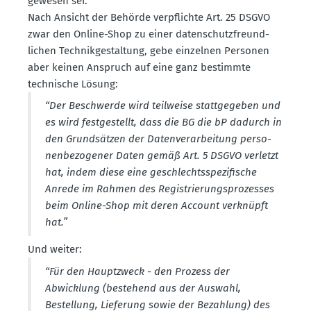
gewesen sei.
Nach Ansicht der Behörde verpflichte Art. 25 DSGVO
zwar den Online-Shop zu einer daten­schutz­freund­
lichen Technik­ge­staltung, gebe einzelnen Personen
aber keinen Anspruch auf eine ganz bestimmte
technische Lösung:
“Der Beschwerde wird teilweise statt­ge­geben und
es wird festge­stellt, dass die BG die bP dadurch in
den Grund­sätzen der Daten­ver­ar­beitung perso­
nen­be­zo­gener Daten gemäß Art. 5 DSGVO verletzt
hat, indem diese eine geschlechts­spe­zi­fische
Anrede im Rahmen des Regis­trie­rungs­pro­zesses
beim Online-Shop mit deren Account verknüpft
hat.”
Und weiter:
“Für den Haupt­zweck - den Prozess der
Abwicklung (bestehend aus der Auswahl,
Bestellung, Lieferung sowie der Bezahlung) des