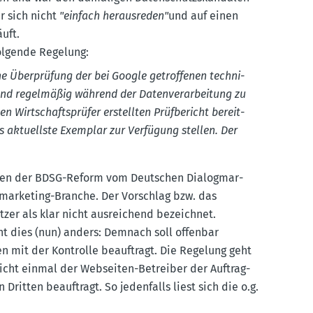
r sich nicht
"einfach heraus­reden"
und auf einen
uft.
ol­gende Regelung:
ne Überprüfung der bei Google getrof­fenen techni­
nd regel­mäßig während der Daten­ver­ar­beitung zu
 Wirtschafts­prüfer erstellten Prüfbe­richt bereit­
s aktuellste Exemplar zur Verfügung stellen. Der
eten der BDSG-Reform vom Deutschen Dialog­mar­
t­mar­keting-Branche. Der Vorschlag bzw. das
er als klar nicht ausrei­chend bezeichnet.
ieht dies (nun) anders: Demnach soll offenbar
n mit der Kontrolle beauf­tragt. Die Regelung geht
nicht einmal der Webseiten-Betreiber der Auftrag­
ritten beauf­tragt. So jeden­falls liest sich die o.g.