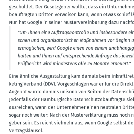
geschuldet. Der Gesetz­geber wollte, dass ein Unter­nehme
beauf­tragten Dritten verweisen kann, wenn etwas schief lä
Nun hat Google in seiner Muster­ver­ein­barung dazu nachf
"Um Ihnen eine Auftrags­kon­trolle und insbe­sondere ei
schen und organi­sa­to­ri­schen Maßnahmen vor Beginn u
ermög­lichen, wird Google einen von einem unabhän­gigen
halten und Ihnen auf entspre­chende Anfrage das jeweil
Prüfbe­richt wird mindestens alle 24 Monate erneuert."
Eine ähnliche Ausge­staltung kam damals beim Inkraft­tr
keting Verband (DDV). Vorge­schlagen war er für die Direk
Angebot wurde damals unisono von Seiten der Daten­schütz
Jeden­falls der Hambur­gische Daten­schut­ze­b­auf­tragte s
ausreichen, wenn der Unter­nehmer einen neutralen Dritte
sogar noch weiter: Nach der Muster­er­klärung muss noch 
geber sein. Es reicht vielmehr aus, wenn Google selbst den D
Vertrags­klausel.