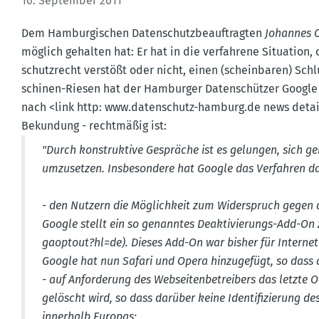
16. September 2011
Dem Hambur­gi­schen Daten­schutz­be­auf­tragten
Johannes 
möglich gehalten hat: Er hat in die verfahrene Situation
schutz­recht verstößt oder nicht, einen (schein­baren) S
schinen-Riesen hat der Hamburger Daten­schützer Google A
nach <link http: www.​daten­schutz-​hamburg.​de news det
Bekundung - recht­mäßig ist:
"Durch konstruktive Gespräche ist es gelungen, sich g
umzusetzen. Insbe­sondere hat Google das Verfahren d
- den Nutzern die Möglichkeit zum Wider­spruch gegen 
Google stellt ein so genanntes Deakti­vie­rungs-Add-On z
gaoptout?​hl=de). Dieses Add-On war bisher für Interne
Google hat nun Safari und Opera hinzu­gefügt, so dass 
- auf Anfor­derung des Websei­ten­be­treibers das letzte
gelöscht wird, so dass darüber keine Identi­fi­zierung d
innerhalb Europas;