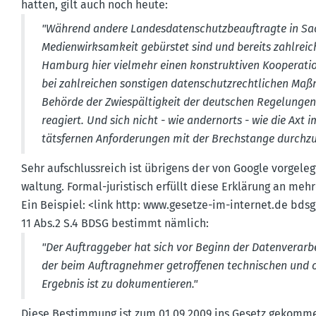
hatten, gilt auch noch heute:
"Während andere Landes­da­ten­schutz­be­auf­tragte in 
Medien­wirk­samkeit gebürstet sind und bereits zahlreich
Hamburg hier vielmehr einen konstruk­tiven Koope­ra­ti
bei zahlreichen sonstigen daten­schutz­recht­lichen Ma
Behörde der Zwiespäl­tigkeit der deutschen Regelungen
reagiert. Und sich nicht - wie andernorts - wie die Axt
täts­fernen Anfor­de­rungen mit der Brech­stange durch­zu
Sehr aufschluss­reich ist übrigens der von Google vorge­legt
waltung. Formal-juris­tisch erfüllt diese Erklärung an mehr
Ein Beispiel: <link http: www.​gesetze-​im-​internet.​de b
11 Abs.2 S.4 BDSG bestimmt nämlich:
"Der Auftrag­geber hat sich vor Beginn der Daten­ver­ar
der beim Auftrag­nehmer getrof­fenen techni­schen und 
Ergebnis ist zu dokumen­tieren."
Diese Bestimmung ist zum 01.09.2009 ins Gesetz gekomme