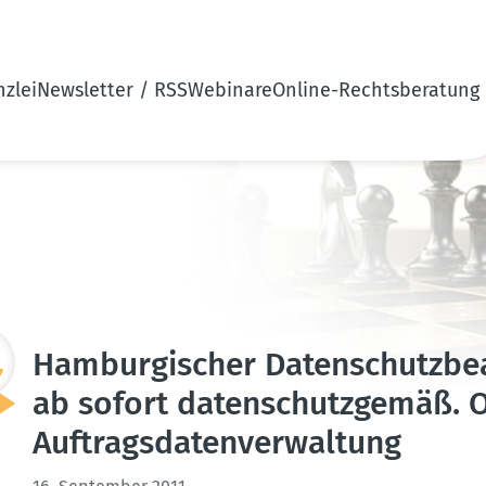
zlei
Newsletter / RSS
Webinare
Online-Rechtsberatung
Hambur­gi­scher Daten­schutz­be­
ab sofort daten­schutz­gemäß. O
Auftrags­da­ten­ver­waltung