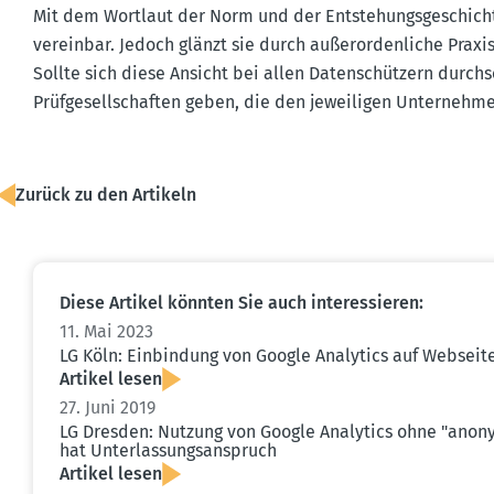
Mit dem Wortlaut der Norm und der Entste­hungs­ge­schicht
vereinbar. Jedoch glänzt sie durch außer­or­den­liche Prax
Sollte sich diese Ansicht bei allen Daten­schützern durch­
Prüfge­sell­schaften geben, die den jewei­ligen Unter­nehm
Zurück zu den Artikeln
Diese Artikel könnten Sie auch inter­es­sieren:
11. Mai 2023
LG Köln: Einbindung von Google Analytics auf Webseit
Artikel lesen
27. Juni 2019
LG Dresden: Nutzung von Google Analytics ohne "anony­m
hat Unter­las­sungs­an­spruch
Artikel lesen