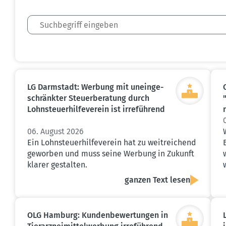
LG Darmstadt: Werbung mit unein­ge­
schränkter Steuer­be­ratung durch
Lohnsteu­er­hil­fe­verein ist irreführend
06. August 2026
Ein Lohnsteuerhilfeverein hat zu weitreichend
geworben und muss seine Werbung in Zukunft
klarer gestalten.
ganzen Text lesen
OLG Hamburg: Kunden­be­wer­tungen in