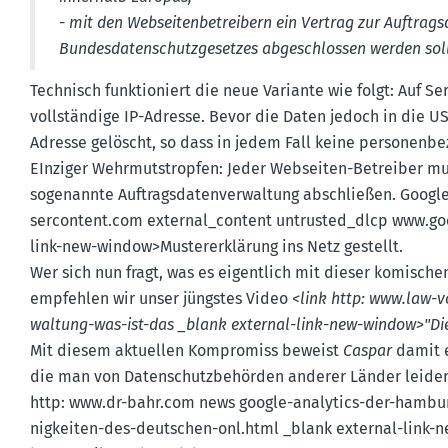
- mit den Websei­ten­be­treibern ein Vertrag zur Auftrags
Bundes­da­ten­schutz­ge­setzes abgeschlossen werden soll
Technisch funktio­niert die neue Variante wie folgt: Auf S
vollständige IP-Adresse. Bevor die Daten jedoch in die US
Adresse gelöscht, so dass in jedem Fall keine perso­nen­b
EInziger Wehrmuts­tropfen: Jeder Webseiten-Betreiber mu
sogenannte Auftrags­da­ten­ver­waltung abschließen. Google 
ser­content.​com exter­nal_­content untruste­d_dlcp www.​goo
link-new-window>Muster­er­klärung ins Netz gestellt.
Wer sich nun fragt, was es eigentlich mit dieser komischen 
empfehlen wir unser jüngstes Video
<link http: www.​law-​v
waltung-was-ist-das _blank external-link-new-window>"Die da
Mit diesem aktuellen Kompromiss beweist
Caspar
damit e
die man von Daten­schutz­be­hörden anderer Länder leider 
http: www.​dr-​bahr.​com news google-analytics-der-hambur
nig­keiten-des-deutschen-onl.html _blank external-link