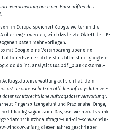
­da­ten­ver­ar­beitung nach den Vorschriften des
."
ervern in Europa speichert Google weiterhin die
A übertragen werden, wird das letzte Oktett der IP-
e­zo­genen Daten mehr vorliegen.
ss mit Google eine Verein­barung über eine
hat bereits eine solche <link http: static.​googleu­
gle.​de de intl analytics tos.​pdf _blank external-
Auftrags­da­ten­ver­waltung auf sich hat, dem
odcast.​de daten­schutz­recht­liche-auftrags­da­ten­ver­
ten­schutz­recht­liche Auftrags­da­ten­ver­waltung"
.
rneut Finger­spit­zen­gefühl und Praxisnähe. Dinge,
nicht häufig sagen kann. Das, was wir bereits <link
ger-daten­schutz­be­auf­tragte-und-die-schwach­sin­
-new-window>Anfang diesen Jahres geschrieben