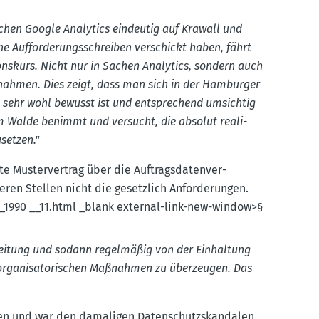
Sachen Google Analytics eindeutig auf Krawall und
e Auffor­de­rungs­schreiben verschickt haben, fährt
­onskurs. Nicht nur in Sachen Analytics, sondern auch
ßnahmen. Dies zeigt, dass man sich in der Hamburger
 sehr wohl bewusst ist und entspre­chend umsichtig
 im Walde benimmt und versucht, die absolut reali­
­setzen."
e Muster­vertrag über die Auftrags­da­ten­ver­
eren Stellen nicht die gesetzlich Anfor­de­rungen.
dsg_1990 __11.​html _blank external-link-new-window>§
­beitung und sodann regel­mäßig von der Einhaltung
organi­sa­to­ri­schen Maßnahmen zu überzeugen. Das
n und war den damaligen Daten­schutz­skan­dalen