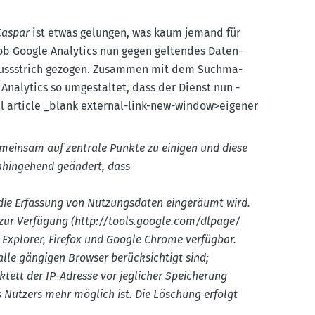
Caspar
ist etwas gelungen, was kaum jemand für
, ob Google Analytics nun gegen geltendes Daten­
chluss­strich gezogen. Zusammen mit dem Suchma­
nalytics so umgestaltet, dass der Dienst nun -
ail article _blank external-link-new-window>eigener
emeinsam auf zentrale Punkte zu einigen und diese
ahin­gehend geändert, dass
die Erfassung von Nutzungs­daten einge­räumt wird.
ur Verfügung (http://​tools.​google.​com/​dlpage/​
t Explorer, Firefox und Google Chrome verfügbar.
alle gängigen Browser berück­sichtigt sind;
 Oktett der IP-Adresse vor jeglicher Speicherung
es Nutzers mehr möglich ist. Die Löschung erfolgt