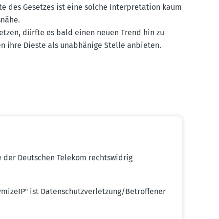
e des Gesetzes ist eine solche Inter­pre­tation kaum
isnähe.
setzen, dürfte es bald einen neuen Trend hin zu
en ihre Dieste als unabhänige Stelle anbieten.
e der Deutschen Telekom rechts­widrig
izeIP" ist Daten­schutz­ver­letzung/Betrof­fener