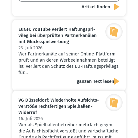
EuGH: YouTube verliert Haftungs­pri­
vileg bei überprüften Partner­ka­nälen
mit Glücks­spiel­werbung
23. Juli 2026
Wer Partnerkanäle auf seiner Online-Plattform
prüft und an deren Werbeeinnahmen beteiligt
ist, verliert den Schutz des EU-Haftungsprivilegs
für…
ganzen Text lesen
VG Düsseldorf: Wieder­holte Aufsichts­
ver­stöße recht­fer­tigen Spiel­hallen-
Widerruf
16. Juli 2026
Wer als Spielhallenbetreiber mehrfach gegen
die Aufsichtspflicht verstößt und wirtschaftliche
Gründe als Rechtfertigung anführt, muss mit