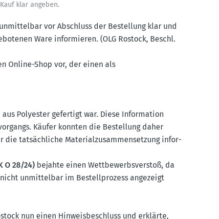
 Kauf klar angeben.
 unmit­telbar vor Abschluss der Bestellung klar und
ebo­tenen Ware infor­mieren. (OLG Rostock, Beschl.
nen Online-Shop vor, der einen als
 aus Polyester gefertigt war. Diese Infor­mation
­vor­gangs. Käufer konnten die Bestellung daher
die tatsäch­liche Materi­al­zu­sam­men­setzung infor­
HK O 28/24)
bejahte einen Wettbe­werbs­verstoß, da
it nicht unmit­telbar im Bestell­prozess angezeigt
stock nun einen Hinweis­be­schluss und erklärte,