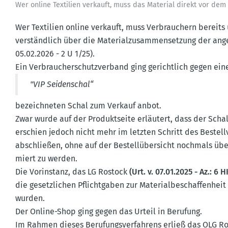
Wer online Textilien verkauft, muss das Material direkt vor dem
Wer Textilien online verkauft, muss Verbrau­chern bereits
verständlich über die Materi­al­zu­sam­men­setzung der ang
05.02.2026 - 2 U 1/25).
Ein Verbrau­cher­schutz­verband ging gerichtlich gegen ei
"VIP Seiden­schal“
bezeich­neten Schal zum Verkauf anbot.
Zwar wurde auf der Produkt­seite erläutert, dass der Schal
erschien jedoch nicht mehr im letzten Schritt des Bestell
abschließen, ohne auf der Bestell­über­sicht nochmals über 
miert zu werden.
Die Vorin­stanz, das LG Rostock
(Urt. v. 07.01.2025 - Az.: 6 
die gesetz­lichen Pflicht­gaben zur Materi­al­be­schaf­fenhe
wurden.
Der Online-Shop ging gegen das Urteil in Berufung.
Im Rahmen dieses Berufungs­ver­fahrens erließ das OLG Ro