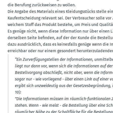
die Berufung zurück­weisen zu wollen.
Die Angabe des Materials eines Kleidungs­stücks stelle eine
Kaufent­scheidung relevant sei. Der Verbraucher solle vo
welchem Stoff das Produkt bestehe, um Preis und Qualitä
Es genüge nicht, wenn diese Infor­mation nur über einen L
derselben Seite befinden, auf der der Kunde die Bestellun
dazu ausdrücklich, dass es keines­falls genüge wenn die In
erreichbar oder nur einem gesondert herun­ter­zu­la­den
“Ein Zurver­fü­gung­stellen der Infor­ma­tionen, unmit­te
liegt nur dann vor, wenn sich die Infor­ma­tionen auf der
Bestell­vorgang abschließt, nicht aber, wenn die Infor­
sogar nur - wie vorliegend - über einen Link auf einer vor
ergibt sich unzwei­deutig aus der Geset­zes­be­gründung, i
10):
”Die Infor­ma­tionen müssen im räumlich-funktio­nale
stehen. Wenn - wie meist - die Bestellung über eine Scha
räumlicher Nähe zu der Schalt­fläche für die Bestellu