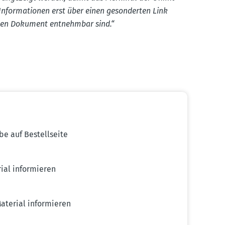
ie Infor­ma­tionen erst über einen geson­derten Link
enden Dokument entnehmbar sind.“
e auf Bestell­seite
ial infor­mieren
aterial infor­mieren