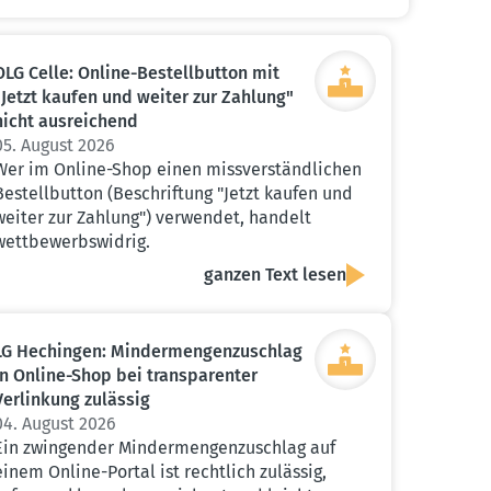
OLG Celle: Online-Bestell­button mit
"Jetzt kaufen und weiter zur Zahlung"
nicht ausrei­chend
05. August 2026
Wer im Online-Shop einen missverständlichen
Bestellbutton (Beschriftung "Jetzt kaufen und
weiter zur Zahlung") verwendet, handelt
wettbewerbswidrig.
ganzen Text lesen
LG Hechingen: Minder­men­gen­zu­schlag
in Online-Shop bei trans­pa­renter
Verlinkung zulässig
04. August 2026
Ein zwingender Mindermengenzuschlag auf
einem Online-Portal ist rechtlich zulässig,