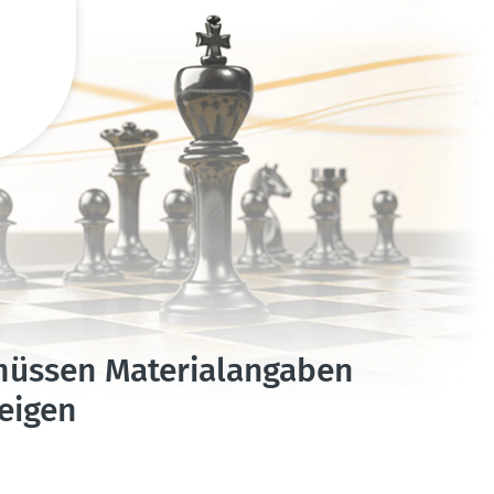
üssen Materi­al­an­gaben
zeigen