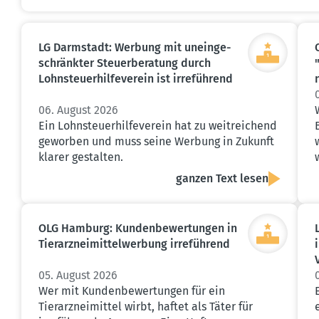
LG Darmstadt: Werbung mit unein­ge­
schränkter Steuer­be­ratung durch
Lohnsteu­er­hil­fe­verein ist irreführend
06. August 2026
Ein Lohnsteuerhilfeverein hat zu weitreichend
geworben und muss seine Werbung in Zukunft
klarer gestalten.
ganzen Text lesen
OLG Hamburg: Kunden­be­wer­tungen in
Tierarz­nei­mit­tel­werbung irreführend
05. August 2026
Wer mit Kundenbewertungen für ein
Tierarzneimittel wirbt, haftet als Täter für