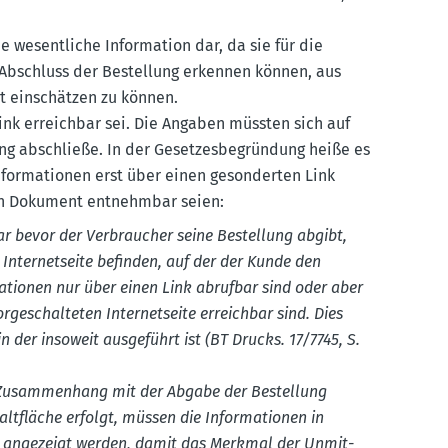
 wesent­liche Infor­mation dar, da sie für die
r Abschluss der Bestellung erkennen können, aus
t einschätzen zu können.
ink erreichbar sei. Die Angaben müssten sich auf
g abschließe. In der Geset­zes­be­gründung heiße es
for­ma­tionen erst über einen geson­derten Link
den Dokument entnehmbar seien:
lbar bevor der Verbraucher seine Bestellung ab­gibt,
 Inter­net­seite befinden, auf der der Kunde den
ma­tionen nur über einen Link abrufbar sind oder aber
ge­schal­teten Inter­net­seite erreichbar sind. Dies
n der insoweit ausge­führt ist (BT Drucks. 17/7745, S.
n Zusam­menhang mit der Abgabe der Bestellung
lt­fläche erfolgt, müssen die Informa­tionen in
ng angezeigt werden, damit das Merkmal der Unmit­