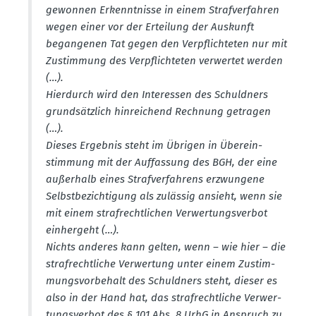
gewonnen Erkennt­nisse in einem Straf­ver­fahren
wegen einer vor der Erteilung der Auskunft
began­genen Tat gegen den Verpflich­teten nur mit
Zustimmung des Verpflich­teten verwertet werden
(…).
Hierdurch wird den Inter­essen des Schuldners
grund­sätzlich hinrei­chend Rechnung getragen
(…).
Dieses Ergebnis steht im Übrigen in Überein­
stimmung mit der Auffassung des BGH, der eine
außerhalb eines Straf­ver­fahrens erzwungene
Selbst­be­zich­tigung als zulässig ansieht, wenn sie
mit einem straf­recht­lichen Verwer­tungs­verbot
einhergeht (…).
Nichts anderes kann gelten, wenn – wie hier – die
straf­recht­liche Verwertung unter einem Zustim­
mungs­vor­behalt des Schuldners steht, dieser es
also in der Hand hat, das straf­recht­liche Verwer­
tungs­verbot des § 101 Abs. 8 UrhG in Anspruch zu