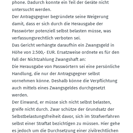
phone. Dadurch konnte ein Teil der Geräte nicht
unter­sucht werden.
Der Antrags­gegner begründete seine Weigerung
damit, dass er sich durch die Herausgabe der
Passwörter poten­ziell selbst belasten müsse, was
verfas­sungs­rechtlich verboten sei.
Das Gericht verhängte daraufhin ein Zwangsgeld in
Höhe von 2.500,- EUR. Ersatz­weise ordnete es für den
Fall der Nicht­zahlung Zwangshaft an:
Die Herausgabe von Passwörtern sei eine persön­liche
Handlung, die nur der Antrags­gegner selbst
vornehmen könne. Deshalb könne die Verpflichtung
auch mittels eines Zwangs­geldes durch­ge­setzt
werden.
Der Einwand, er müsse sich nicht selbst belasten,
greife nicht durch. Zwar schütze der Grundsatz der
Selbst­be­las­tungs­freiheit davor, sich im Straf­ver­fahren
selbst einer Straftat bezich­tigen zu müssen. Hier gehe
es jedoch um die Durch­setzung einer zivil­recht­lichen