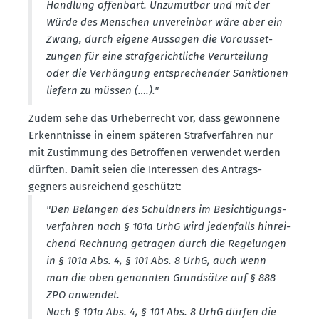
Handlung offenbart. Unzumutbar und mit der
Würde des Menschen unver­einbar wäre aber ein
Zwang, durch eigene Aussagen die Voraus­set­
zungen für eine straf­ge­richt­liche Verur­teilung
oder die Verhängung entspre­chender Sanktionen
liefern zu müssen (….)."
Zudem sehe das Urheber­recht vor, dass gewonnene
Erkennt­nisse in einem späteren Straf­ver­fahren nur
mit Zustimmung des Betrof­fenen verwendet werden
dürften. Damit seien die Inter­essen des Antrags­
gegners ausrei­chend geschützt:
"Den Belangen des Schuldners im Besich­ti­gungs­
ver­fahren nach § 101a UrhG wird jeden­falls hinrei­
chend Rechnung getragen durch die Regelungen
in § 101a Abs. 4, § 101 Abs. 8 UrhG, auch wenn
man die oben genannten Grund­sätze auf § 888
ZPO anwendet.
Nach § 101a Abs. 4, § 101 Abs. 8 UrhG dürfen die