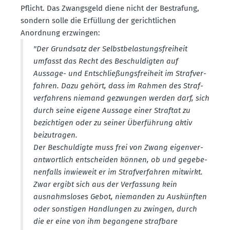
Pflicht. Das Zwangsgeld diene nicht der Bestrafung,
sondern solle die Erfüllung der gericht­lichen
Anordnung erzwingen:
"Der Grundsatz der Selbst­be­las­tungs­freiheit
umfasst das Recht des Beschul­digten auf
Aussage- und Entschlie­ßungs­freiheit im Straf­ver­
fahren. Dazu gehört, dass im Rahmen des Straf­
ver­fahrens niemand gezwungen werden darf, sich
durch seine eigene Aussage einer Straftat zu
bezich­tigen oder zu seiner Überführung aktiv
beizu­tragen.
Der Beschul­digte muss frei von Zwang eigen­ver­
ant­wortlich entscheiden können, ob und gegebe­
nen­falls inwieweit er im Straf­ver­fahren mitwirkt.
Zwar ergibt sich aus der Verfassung kein
ausnahms­loses Gebot, niemanden zu Auskünften
oder sonstigen Handlungen zu zwingen, durch
die er eine von ihm begangene strafbare