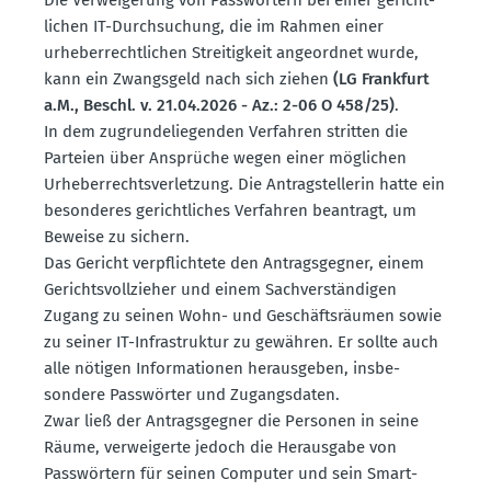
lichen IT-Durch­su­chung, die im Rahmen einer
urheber­recht­lichen Strei­tigkeit angeordnet wurde,
kann ein Zwangsgeld nach sich ziehen
(LG Frankfurt
a.M., Beschl. v. 21.04.2026 - Az.: 2-06 O 458/25)
.
In dem zugrun­de­lie­genden Verfahren stritten die
Parteien über Ansprüche wegen einer möglichen
Urheber­rechts­ver­letzung. Die Antrag­stel­lerin hatte ein
beson­deres gericht­liches Verfahren beantragt, um
Beweise zu sichern.
Das Gericht verpflichtete den Antrags­gegner, einem
Gerichts­voll­zieher und einem Sachver­stän­digen
Zugang zu seinen Wohn- und Geschäfts­räumen sowie
zu seiner IT-Infra­struktur zu gewähren. Er sollte auch
alle nötigen Infor­ma­tionen heraus­geben, insbe­
sondere Passwörter und Zugangs­daten.
Zwar ließ der Antrags­gegner die Personen in seine
Räume, verwei­gerte jedoch die Herausgabe von
Passwörtern für seinen Computer und sein Smart­