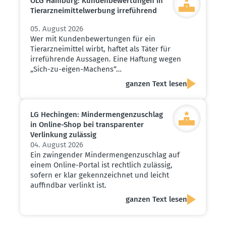
OLG Hamburg: Kunden­be­wer­tungen in
Tierarz­nei­mit­tel­werbung irreführend
05. August 2026
Wer mit Kundenbewertungen für ein
Tierarzneimittel wirbt, haftet als Täter für
irreführende Aussagen. Eine Haftung wegen
„Sich-zu-eigen-Machens“…
ganzen Text lesen
LG Hechingen: Minder­men­gen­zu­schlag
in Online-Shop bei trans­pa­renter
Verlinkung zulässig
04. August 2026
Ein zwingender Mindermengenzuschlag auf
einem Online-Portal ist rechtlich zulässig,
sofern er klar gekennzeichnet und leicht
auffindbar verlinkt ist.
ganzen Text lesen