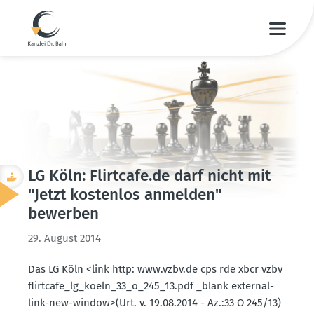
LG Köln: Flirtcafe.​de darf nicht mit
"Jetzt kostenlos anmelden"
bewerben
29. August 2014
Das LG Köln <link http: www.​vzbv.​de cps rde xbcr vzbv
flirt­ca­fe_l­g_­ko­eln_33_o_245_13.pdf _blank external-
link-new-window>(Urt. v. 19.08.2014 - Az.:33 O 245/13)