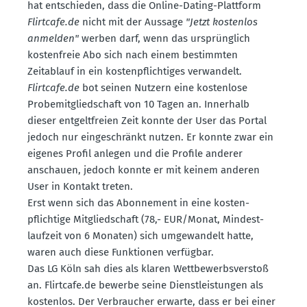
hat entschieden, dass die Online-Dating-Plattform
Flirtcafe.​de
nicht mit der Aussage
"Jetzt kostenlos
anmelden"
werben darf, wenn das ursprünglich
kosten­freie Abo sich nach einem bestimmten
Zeitablauf in ein kosten­pflich­tiges verwandelt.
Flirtcafe.​de
bot seinen Nutzern eine kostenlose
Probe­mit­glied­schaft von 10 Tagen an. Innerhalb
dieser entgelt­freien Zeit konnte der User das Portal
jedoch nur einge­schränkt nutzen. Er konnte zwar ein
eigenes Profil anlegen und die Profile anderer
anschauen, jedoch konnte er mit keinem anderen
User in Kontakt treten.
Erst wenn sich das Abonnement in eine kosten­
pflichtige Mitglied­schaft (78,- EUR/Monat, Mindest­
laufzeit von 6 Monaten) sich umgewandelt hatte,
waren auch diese Funktionen verfügbar.
Das LG Köln sah dies als klaren Wettbe­werbs­verstoß
an. Flirtcafe.​de bewerbe seine Dienst­leis­tungen als
kostenlos. Der Verbraucher erwarte, dass er bei einer