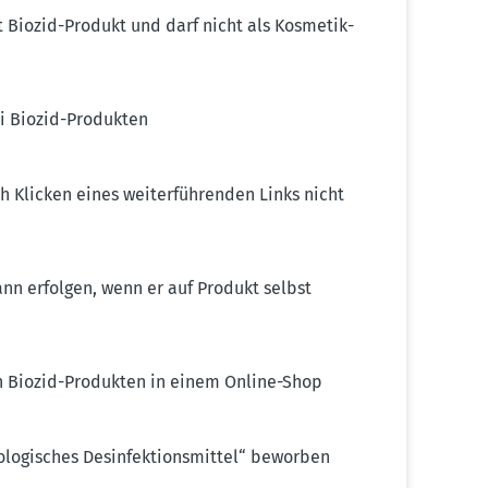
st Biozid-Produkt und darf nicht als Kosme­tik­
i Biozid-Produkten
 Klicken eines weiter­füh­renden Links nicht
nn erfolgen, wenn er auf Produkt selbst
n Biozid-Produkten in einem Online-Shop
o­gi­sches Desin­fek­ti­ons­mittel“ beworben