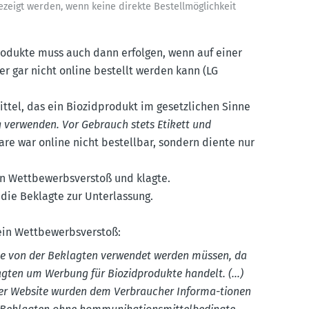
zeigt werden, wenn keine direkte Bestell­mög­lichkeit
Produkte muss auch dann erfolgen, wenn auf einer
ber gar nicht online bestellt werden kann (LG
ittel, das ein Biozid­produkt im gesetz­lichen Sinne
ig verwenden. Vor Gebrauch stets Etikett und
Ware war online nicht bestellbar, sondern diente nur
n Wettbe­werbs­verstoß und klagte.
 die Beklagte zur Unter­lassung.
ein Wettbe­werbs­verstoß:
ätte von der Beklagten verwendet werden müssen, da
agten um Werbung für Biozid­pro­dukte handelt. (…)
der Website wurden dem Verbraucher Informa-tionen