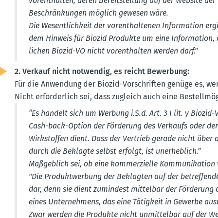
vorent­halten, deren Bereit­stellung auf der Website der 
Beschrän­kungen möglich gewesen wäre.
Die Wesent­lichkeit der vorent­hal­tenen Infor­mation er
dem Hinweis für Biozid Produkte um eine Infor­mation,
lichen Biozid-VO nicht vorent­halten werden darf."
2. Verkauf nicht notwendig, es reicht Bewerbung:
Für die Anwendung der Biozid-Vorschriften genüge es, w
Nicht erfor­derlich sei, dass zugleich auch eine Bestell­mö
“Es handelt sich um Werbung i.S.d. Art. 3 I lit. y Biozid
Cash-back-Option der Förderung des Verkaufs oder der 
Wirkstoffen dient. Dass der Vertrieb gerade nicht über
durch die Beklagte selbst erfolgt, ist unerheblich.”
Maßgeblich sei, ob eine kommer­zielle Kommu­ni­kation 
"Die Produkt­werbung der Beklagten auf der betref­fend
dar, denn sie dient zumindest mittelbar der Förderung 
eines Unter­nehmens, das eine Tätigkeit in Gewerbe au
Zwar werden die Produkte nicht unmit­telbar auf der Web