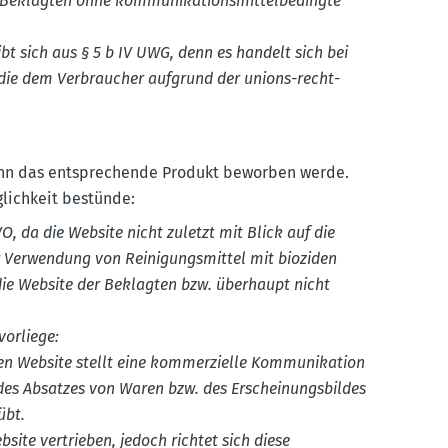
Beklagten ohne kommu­ni­ka­ti­ons­mit­tel­be­dingte
gibt sich aus § 5 b IV UWG, denn es handelt sich bei
 die dem Verbraucher aufgrund der unions-recht­
enn das entspre­chende Produkt beworben werde.
g­lichkeit bestünde:
-VO, da die Website nicht zuletzt mit Blick auf die
Verwendung von Reini­gungs­mittel mit bioziden
 die Website der Beklagten bzw. überhaupt nicht
vorliege:
en Website stellt eine kommer­zielle Kommunika­tion
des Absatzes von Waren bzw. des Erschei­nungs­bildes
sübt.
site vertrieben, jedoch richtet sich diese