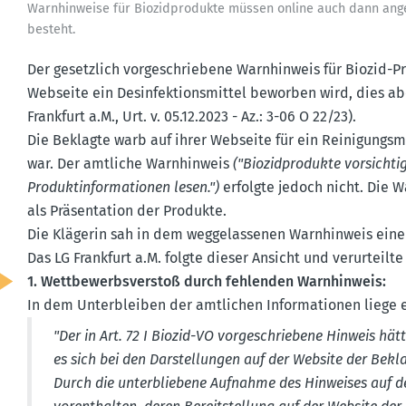
Warnhin­weise für Biozid­pro­dukte müssen online auch dann ange
besteht.
Der gesetzlich vorge­schriebene Warnhinweis für Biozid-
Webseite ein Desin­fek­ti­ons­mittel beworben wird, dies a
Frankfurt a.M., Urt. v. 05.12.2023 - Az.: 3-06 O 22/23).
Die Beklagte warb auf ihrer Webseite für ein Reini­gungs­m
war. Der amtliche Warnhinweis
("Biozid­pro­dukte vorsicht
Produkt­in­for­ma­tionen lesen.")
erfolgte jedoch nicht. Die 
als Präsen­tation der Produkte.
Die Klägerin sah in dem wegge­las­senen Warnhinweis eine
Das LG Frankfurt a.M. folgte dieser Ansicht und verur­teilte
1. Wettbe­werbs­verstoß durch fehlenden Warnhinweis:
In dem Unter­bleiben der amtlichen Infor­ma­tionen liege 
"Der in Art. 72 I Biozid-VO vorge­schriebene Hinweis h
es sich bei den Darstel­lungen auf der Website der Bekl
Durch die unter­bliebene Aufnahme des Hinweises auf 