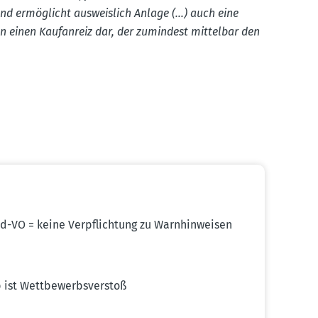
nd ermög­licht ausweislich Anlage (…) auch eine
n einen Kaufanreiz dar, der zumindest mittelbar den
zid-VO = keine Verpflichtung zu Warnhin­weisen
 ist Wettbe­werbs­verstoß