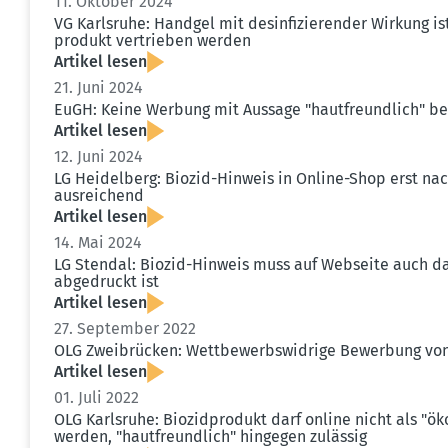
11. Oktober 2024
VG Karlsruhe: Handgel mit desin­fi­zie­render Wirkung i
produkt vertrieben werden
Artikel lesen
21. Juni 2024
EuGH: Keine Werbung mit Aussage "hautfreundlich" be
Artikel lesen
12. Juni 2024
LG Heidelberg: Biozid-Hinweis in Online-Shop erst nach
ausrei­chend
Artikel lesen
14. Mai 2024
LG Stendal: Biozid-Hinweis muss auf Webseite auch da
abgedruckt ist
Artikel lesen
27. September 2022
OLG Zweibrücken: Wettbe­werbs­widrige Bewerbung vo
Artikel lesen
01. Juli 2022
OLG Karlsruhe: Biozid­produkt darf online nicht als "ökol
werden, "hautfreundlich" hingegen zulässig