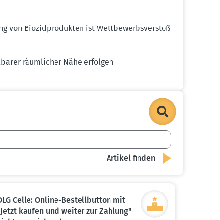
 von Biozid­pro­dukten ist Wettbe­werbs­verstoß
l­barer räumlicher Nähe erfolgen
OLG Celle: Online-Bestell­button mit
"Jetzt kaufen und weiter zur Zahlung"