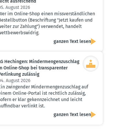
nicht ausrei­chend
05. August 2026
Wer im Online-Shop einen missverständlichen
Bestellbutton (Beschriftung "Jetzt kaufen und
weiter zur Zahlung") verwendet, handelt
wettbewerbswidrig.
ganzen Text lesen
LG Hechingen: Minder­men­gen­zu­schlag
in Online-Shop bei trans­pa­renter
Verlinkung zulässig
04. August 2026
Ein zwingender Mindermengenzuschlag auf
einem Online-Portal ist rechtlich zulässig,
sofern er klar gekennzeichnet und leicht
auffindbar verlinkt ist.
ganzen Text lesen