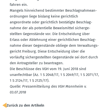
fahren ein.
Mangels hinrei­chend bestimmter Beschlag­nah­me­an­
ord­nungen liege bislang keine gerichtlich
angeordnete oder gerichtlich bestä­tigte Beschlag­
nahme der als poten­tielle Beweis­mittel sicher­ge­
stellten Gegen­stände vor. Die Entscheidung über
Erlass oder Ablehnung einer gericht­lichen Beschlag­
nahme dieser Gegen­stände obliege dem Verwal­tungs­
ge­richt Freiburg. Diese Entscheidung über die
vorläufig sicher­ge­stellten Gegen­stände sei dort durch
den Antrag­steller zu beantragen.
Die Beschlüsse des VGH vom 19. Juni 2018 sind
unanfechtbar (Az. 1 S 2048/17, 1 S 2049/17, 1 S 2071/17,
1 S 2124/17, 1 S 2125/17).
Quelle: Presse­mit­teilung des VGH Mannheim v.
03.07.2018
Zurück zu den Artikeln