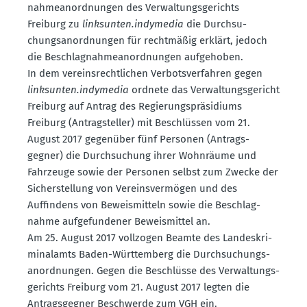
nah­me­an­ord­nungen des Verwal­tungs­ge­richts
Freiburg zu
links­unten.indymedia
die Durch­su­
chungs­an­ord­nungen für recht­mäßig erklärt, jedoch
die Beschlag­nah­me­an­ord­nungen aufge­hoben.
In dem vereins­recht­lichen Verbots­ver­fahren gegen
links­unten.indymedia
ordnete das Verwal­tungs­ge­richt
Freiburg auf Antrag des Regie­rungs­prä­si­diums
Freiburg (Antrag­steller) mit Beschlüssen vom 21.
August 2017 gegenüber fünf Personen (Antrags­
gegner) die Durch­su­chung ihrer Wohnräume und
Fahrzeuge sowie der Personen selbst zum Zwecke der
Sicher­stellung von Vereins­ver­mögen und des
Auffindens von Beweis­mitteln sowie die Beschlag­
nahme aufge­fun­dener Beweis­mittel an.
Am 25. August 2017 vollzogen Beamte des Landes­kri­
mi­nalamts Baden-Württemberg die Durch­su­chungs­
an­ord­nungen. Gegen die Beschlüsse des Verwal­tungs­
ge­richts Freiburg vom 21. August 2017 legten die
Antrags­gegner Beschwerde zum VGH ein.