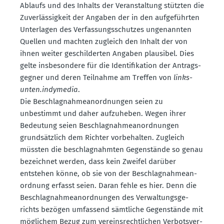
Ablaufs und des Inhalts der Veran­staltung stützten die
Zuver­läs­sigkeit der Angaben der in den aufge­führten
Unter­lagen des Verfas­sungs­schutzes ungenannten
Quellen und machten zugleich den Inhalt der von
ihnen weiter geschil­derten Angaben plausibel. Dies
gelte insbe­sondere für die Identi­fi­kation der Antrags­
gegner und deren Teilnahme am Treffen von
links­
unten.indymedia
.
Die Beschlag­nah­me­an­ord­nungen seien zu
unbestimmt und daher aufzu­heben. Wegen ihrer
Bedeutung seien Beschlag­nah­me­an­ord­nungen
grund­sätzlich dem Richter vorbe­halten. Zugleich
müssten die beschlag­nahmten Gegen­stände so genau
bezeichnet werden, dass kein Zweifel darüber
entstehen könne, ob sie von der Beschlag­nah­me­an­
ordnung erfasst seien. Daran fehle es hier. Denn die
Beschlag­nah­me­an­ord­nungen des Verwal­tungs­ge­
richts bezögen umfassend sämtliche Gegen­stände mit
möglichem Bezug zum vereins­recht­lichen Verbots­ver­