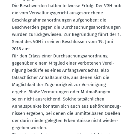
Die Beschwerden hatten teilweise Erfolg: Der VGH hob
die vom Verwal­tungs­ge­richt ausge­spro­chene
Beschlag­nah­me­an­ord­nungen aufge­hoben; die
Beschwerden gegen die Durch­su­chungs­an­ord­nungen
wurden zurück­ge­wiesen. Zur Begründung führt der 1.
Senat des VGH in seinen Beschlüssen vom 19. Juni
2018 aus:
Für den Erlass einer Durch­su­chungs­an­ordnung
gegenüber einem Mitglied einer verbo­tenen Verei­
nigung bedürfe es eines Anfangs­ver­dachts, also
tatsäch­licher Anhalts­punkte, aus denen sich die
Möglichkeit der Zugehö­rigkeit zur Verei­nigung
ergebe. Bloße Vermu­tungen oder Mutma­ßungen
seien nicht ausrei­chend. Solche tatsäch­lichen
Anhalts­punkte könnten sich auch aus Behör­den­zeug­
nissen ergeben, bei denen die unmit­tel­baren Quellen
der darin nieder­ge­legten Erkennt­nisse nicht wieder­
ge­geben würden.