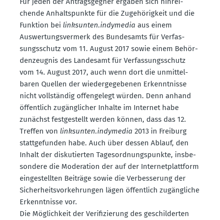
Für jeden der Antrags­gegner ergäben sich hinrei­
chende Anhalts­punkte für die Zugehö­rigkeit und die
Funktion bei
links­unten.indymedia
aus einem
Auswer­tungs­vermerk des Bundesamts für Verfas­
sungs­schutz vom 11. August 2017 sowie einem Behör­
den­zeugnis des Landesamt für Verfas­sungs­schutz
vom 14. August 2017, auch wenn dort die unmit­tel­
baren Quellen der wieder­ge­ge­benen Erkennt­nisse
nicht vollständig offen­gelegt würden. Denn anhand
öffentlich zugäng­licher Inhalte im Internet habe
zunächst festge­stellt werden können, dass das 12.
Treffen von
links­unten.indymedia
2013 in Freiburg
statt­ge­funden habe. Auch über dessen Ablauf, den
Inhalt der disku­tierten Tages­ord­nungs­punkte, insbe­
sondere die Moderation der auf der Inter­net­plattform
einge­stellten Beiträge sowie die Verbes­serung der
Sicher­heits­vor­keh­rungen lägen öffentlich zugäng­liche
Erkennt­nisse vor.
Die Möglichkeit der Verifi­zierung des geschil­derten