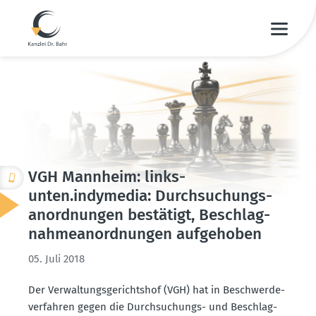
VGH Mannheim: links­
unten.indymedia: Durch­su­chungs­
an­ord­nungen bestätigt, Beschlag­
nah­me­an­ord­nungen aufge­hoben
05. Juli 2018
Der Verwal­tungs­ge­richtshof (VGH) hat in Beschwer­de­
ver­fahren gegen die Durch­su­chungs- und Beschlag­