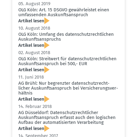
05. August 2019
OLG Köln: Art. 15 DSGVO gewähr­leistet einen
umfas­senden Auskunfts­an­spruch
Artikel lesen
10. August 2018
OLG Köln: Umfang des daten­schutz­recht­lichen
Auskunfts­an­spruchs
Artikel lesen
02. August 2018
OLG Köln: Streitwert für daten­schutz­recht­lichen
Auskunfts­an­spruch bei 500,- EUR
Artikel lesen
11. Juni 2018
AG Brühl: Nur begrenzter daten­schutz­recht­
licher Auskunfts­an­spruch bei Versi­che­rungs­ver­
hältnis
Artikel lesen
14. Februar 2018
AG Düsseldorf: Daten­schutz­recht­licher
Auskunfts­an­spruch erfasst auch den logischen
Aufbau der automa­ti­sierten Verar­beitung
Artikel lesen
14. September 2017