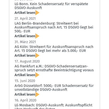
LG Bonn. Kein Schadens­ersatz für verspätete
DSGVO-Auskunft
Artikel lesen
27. April 2021
LAG Berlin-Brandenburg: Streitwert bei
Auskunfts­an­spruch nach Art. 15 DSGVO liegt bei
500,- EUR
Artikel lesen
31. März 2021
AG Köln: Streitwert für Auskunfts­an­spruch nach
Art. 15 DSGVO liegt bei mehr als 5.000,- EUR
Artikel lesen
17. August 2020
AG Frankfurt a.M.: DSGVO-Schadens­er­satz­an­
spruch setzt ernst­hafte Beein­träch­tigung voraus
Artikel lesen
15. Juni 2020
ArbG Düsseldorf: 5000,- EUR Schadens­ersatz für
unvoll­ständige DSGVO-Auskunft
Artikel lesen
16. April 2020
LG Mosbach: DSGVO-Auskunft: Auskunfts­pflicht
über Herkunft der Daten