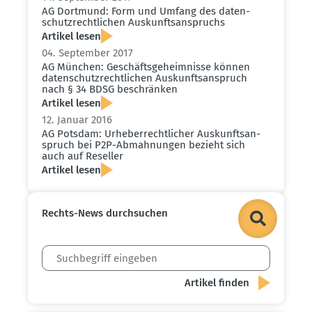
AG Dortmund: Form und Umfang des daten­
schutz­recht­lichen Auskunfts­an­spruchs
Artikel lesen
04. September 2017
AG München: Geschäfts­ge­heim­nisse können
daten­schutz­recht­lichen Auskunfts­an­spruch
nach § 34 BDSG beschränken
Artikel lesen
12. Januar 2016
AG Potsdam: Urheber­recht­licher Auskunfts­an­
spruch bei P2P-Abmah­nungen bezieht sich
auch auf Reseller
Artikel lesen
Rechts-News durch­suchen