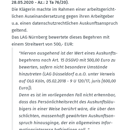
28.05.2020 - Az.: 2 Ta 76/20)
.
Die Klägerin machte im Rahmen einer arbeits­ge­richt­
lichen Ausein­an­der­setzung gegen ihren Arbeit­geber
u.a. einen daten­schutz­recht­lichen Auskunfts­an­spruch
geltend.
Das LAG Nürnberg bewertete dieses Begehren mit
einem Streitwert von 500,- EUR:
"Hiervon ausgehend ist der Wert eines Auskunfts­
be­gehrens nach Art. 15 DSGVO mit 500,00 Euro zu
bewerten, sofern nicht besondere Umstände
hinzu­treten (LAG Düsseldorf a.a.O. unter Verweis
auf OLG Köln, 05.02.2018 - 9 U 120/17, juris [600,00
Euro]).
Denn es ist im vorlie­genden Fall nicht erkennbar,
dass das Persön­lich­keits­recht des Auskunfts­läu­
bigers in einer Weise berührt wäre, die über den
schlichten, massenhaft gewährten Auskunfts­an­
spruch hinaus­ginge, der ein allge­meines Infor­
ma­ti­ons­in­teresse befrie­digen soll. "