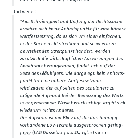
Und weiter:
"Aus Schwie­rigkeit und Umfang der Rechts­sache
ergeben sich keine Anhalts­punkte für eine höhere
Wertfest­setzung, da es sich um einen einfachen,
in der Sache nicht strei­tigen und schwierig zu
beurtei­lenden Streit­punkt handelt. Werden
zusätzlich die wirtschaft­lichen Auswir­kungen des
Begehrens heran­ge­zogen, findet sich auf der
Seite des Gläubigers, wie dargelegt, kein Anhalts­
punkt für eine höhere Wertfest­setzung.
Wird zudem der auf Seiten des Schuldners zu
tätigende Aufwand bei der Bemessung des Werts
in angemes­sener Weise berück­sichtigt, ergibt sich
wiederum nichts Anderes.
Der Aufwand ist mit Blick auf die durch­gängig
vorhandene EDV-Technik ausge­sprochen gering­
fügig (LAG Düsseldorf a.a.O., vgl. etwa zur