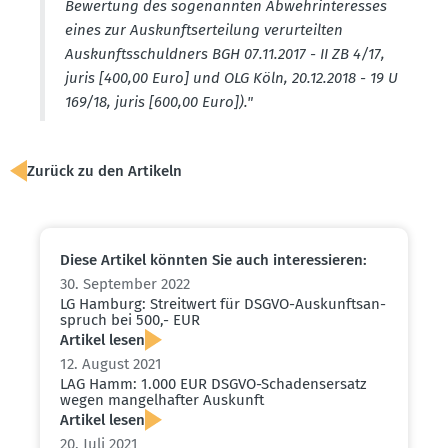
Bewertung des sogenannten Abwehr­in­ter­esses
eines zur Auskunfts­er­teilung verur­teilten
Auskunfts­schuldners BGH 07.11.2017 - II ZB 4/17,
juris [400,00 Euro] und OLG Köln, 20.12.2018 - 19 U
169/18, juris [600,00 Euro])."
Zurück zu den Artikeln
Diese Artikel könnten Sie auch inter­es­sieren:
30. September 2022
LG Hamburg: Streitwert für DSGVO-Auskunfts­an­
spruch bei 500,- EUR
Artikel lesen
12. August 2021
LAG Hamm: 1.000 EUR DSGVO-Schadens­ersatz
wegen mangel­hafter Auskunft
Artikel lesen
20. Juli 2021