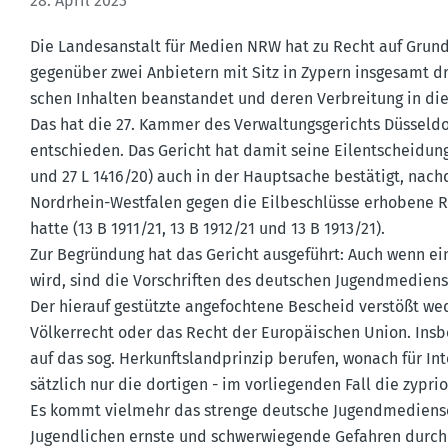
28. April 2023
Die Landes­an­stalt für Medien NRW hat zu Recht auf Grundla
gegenüber zwei Anbietern mit Sitz in Zypern insgesamt drei 
schen Inhalten beanstandet und deren Verbreitung in die
Das hat die 27. Kammer des Verwal­tungs­ge­richts Düsseldo
entschieden. Das Gericht hat damit seine Eilent­schei­dun
und 27 L 1416/20) auch in der Haupt­sache bestätigt, nachd
Nordrhein-Westfalen gegen die Eilbe­schlüsse erhobene R
hatte (13 B 1911/21, 13 B 1912/21 und 13 B 1913/21).
Zur Begründung hat das Gericht ausge­führt: Auch wenn ei
wird, sind die Vorschriften des deutschen Jugend­me­di­en
Der hierauf gestützte angefochtene Bescheid verstößt wed
Völker­recht oder das Recht der Europäi­schen Union. Insb
auf das sog. Herkunfts­land­prinzip berufen, wonach für Int
sätzlich nur die dortigen - im vorlie­genden Fall die zyprio
Es kommt vielmehr das strenge deutsche Jugend­me­di­en­s
Jugend­lichen ernste und schwer­wie­gende Gefahren durch fr