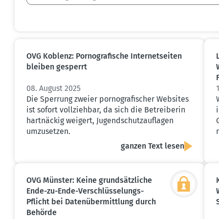
OVG Koblenz: Porno­gra­fische Inter­net­seiten
bleiben gesperrt
08. August 2025
Die Sperrung zweier pornografischer Websites
ist sofort vollziehbar, da sich die Betreiberin
hartnäckig weigert, Jugendschutzauflagen
umzusetzen.
ganzen Text lesen
OVG Münster: Keine grund­sätz­liche
Ende-zu-Ende-Verschlüs­se­lungs-
Pflicht bei Daten­über­mittlung durch
Behörde