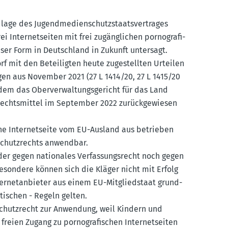
ge des Jugend­me­di­en­schutz­staats­ver­trages
Inter­net­seiten mit frei zugäng­lichen porno­gra­fi­
ser Form in Deutschland in Zukunft untersagt.
rf mit den Betei­ligten heute zugestellten Urteilen
gen aus November 2021 (27 L 1414/20, 27 L 1415/20
em das Oberver­wal­tungs­ge­richt für das Land
echts­mittel im September 2022 zurück­ge­wiesen
ne Inter­net­seite vom EU-Ausland aus betrieben
­schutz­rechts anwendbar.
er gegen natio­nales Verfas­sungs­recht noch gegen
e­sondere können sich die Kläger nicht mit Erfolg
er­net­an­bieter aus einem EU-Mitglied­staat grund­
­ti­schen - Regeln gelten.
chutz­recht zur Anwendung, weil Kindern und
eien Zugang zu porno­gra­fi­schen Inter­net­seiten