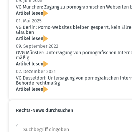
09. Juni 2025
VG München: Zugang zu porno­gra­phi­schen Webseiten b
Artikel lesen
01. Mai 2025
VG Berlin: Porno-Websites bleiben gesperrt, kein Eilr
Glauben
Artikel lesen
09. September 2022
OVG Münster: Unter­sagung von porno­gra­fi­schen Inter­n
mäßig
Artikel lesen
02. Dezember 2021
VG Düsseldorf: Unter­sagung von porno­gra­fi­schen Inte
Behörde recht­mäßig
Artikel lesen
Rechts-News durch­suchen