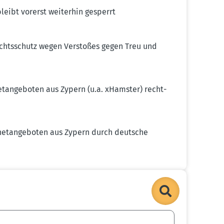
leibt vorerst weiterhin gesperrt
echts­schutz wegen Verstoßes gegen Treu und
et­an­ge­boten aus Zypern (u.a. xHamster) recht­
r­net­an­ge­boten aus Zypern durch deutsche