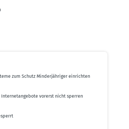
0
teme zum Schutz Minder­jäh­riger einrichten
Inter­net­an­gebote vorerst nicht sperren
esperrt