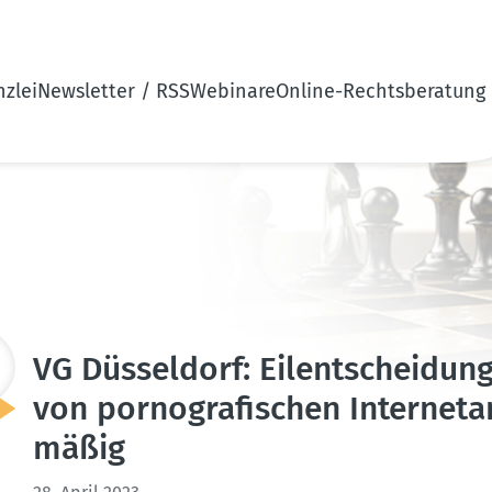
zlei
Newsletter / RSS
Webinare
Online-Rechtsberatung
VG Düsseldorf: Eilent­scheidung
von porno­gra­fi­schen Inter­net
mäßig