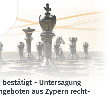
 bestätigt - Unter­sagung
­an­ge­boten aus Zypern recht­