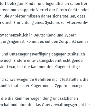
ort befragten Kinder und Jugend­lichen schon frei
ährend nur knapp ein Viertel der Eltern Geräte oder
. Die Anbieter müssen daher sicher­stellen, dass
urch Einrichtung eines Systems zur Alters­ve­ri­fi­
zwischen­zeitlich in Deutschland und Zypern
ht ergangen ist, kommt es auf den Zeitpunkt seines
 und Unter­sa­gungs­ver­fügung dagegen zusätzlich
e auch andere entwick­lungs­be­ein­träch­ti­gende
estellt war, hat die Kammer den Klagen statt­ge­
d schwer­wie­gende Gefahren nicht feststellen, die
unfts­staates der Kläge­rinnen - Zypern - unange­
 die die Kammer wegen der grund­sätz­lichen
hat und über die das Oberver­wal­tungs­ge­richt für