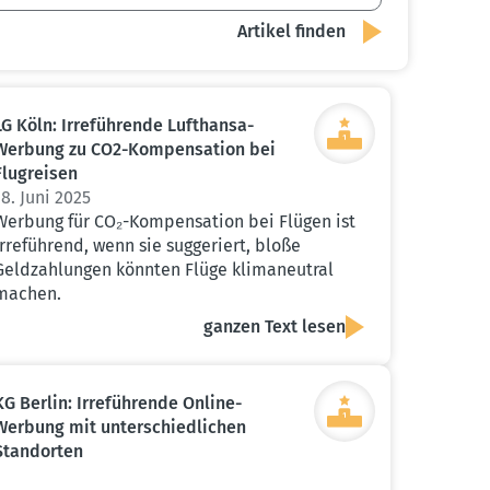
LG Köln: Irrefüh­rende Lufthansa-
Werbung zu CO2-Kompen­sation bei
Flugreisen
18. Juni 2025
Werbung für CO₂-Kompensation bei Flügen ist
irreführend, wenn sie suggeriert, bloße
Geldzahlungen könnten Flüge klimaneutral
machen.
ganzen Text lesen
KG Berlin: Irrefüh­rende Online-
Werbung mit unter­schied­lichen
Stand­orten