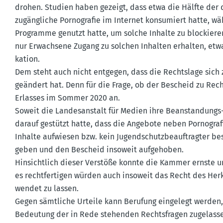
drohen. Studien haben gezeigt, dass etwa die Hälfte der d
zugäng­liche Porno­grafie im Internet konsu­miert hatte, w
Programme genutzt hatte, um solche Inhalte zu blockieren
nur Erwachsene Zugang zu solchen Inhalten erhalten, etwa d
kation.
Dem steht auch nicht entgegen, dass die Rechtslage sich 
geändert hat. Denn für die Frage, ob der Bescheid zu Rec
Erlasses im Sommer 2020 an.
Soweit die Landes­an­stalt für Medien ihre Beanstan­dungs-
darauf gestützt hatte, dass die Angebote neben Porno­grafi
Inhalte aufwiesen bzw. kein Jugend­schutz­be­auf­tragter b
geben und den Bescheid insoweit aufge­hoben.
Hinsichtlich dieser Verstöße konnte die Kammer ernste un
es recht­fer­tigen würden auch insoweit das Recht des Herk
wendet zu lassen.
Gegen sämtliche Urteile kann Berufung eingelegt werden,
Bedeutung der in Rede stehenden Rechts­fragen zugelassen 