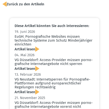
Zurück zu den Artikeln
Diese Artikel könnten Sie auch inter­es­sieren:
19. Juni 2026
EuGH: Porno­gra­fische Websites müssen
technische Systeme zum Schutz Minder­jäh­riger
einrichten
Artikel lesen
04. Mai 2026
VG Düsseldorf: Access-Provider müssen porno­
gra­fische Inter­net­an­gebote nicht sperren
Artikel lesen
13. Februar 2026
VG Neustadt: Inter­net­sperren für Porno­grafie-
Platt­formen aufgrund europa­recht­licher
Regelungen rechts­widrig
Artikel lesen
21. November 2025
VG Düsseldorf: Access-Provider müssen porno­
gra­fische Inter­net­an­gebote vorerst nicht