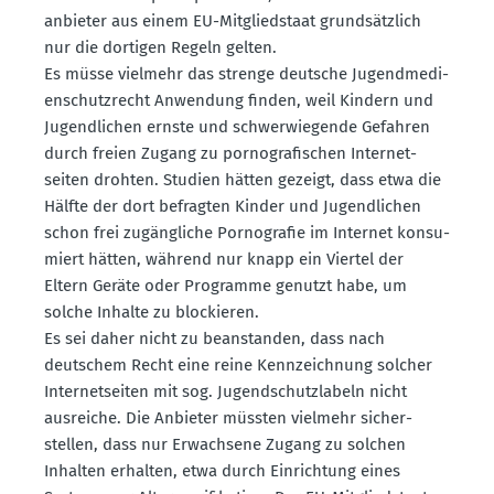
an­bieter aus einem EU-Mitglied­staat grund­sätzlich
nur die dortigen Regeln gelten.
Es müsse vielmehr das strenge deutsche Jugend­me­di­
en­schutz­recht Anwendung finden, weil Kindern und
Jugend­lichen ernste und schwer­wie­gende Gefahren
durch freien Zugang zu porno­gra­fi­schen Inter­net­
seiten drohten. Studien hätten gezeigt, dass etwa die
Hälfte der dort befragten Kinder und Jugend­lichen
schon frei zugäng­liche Porno­grafie im Internet konsu­
miert hätten, während nur knapp ein Viertel der
Eltern Geräte oder Programme genutzt habe, um
solche Inhalte zu blockieren.
Es sei daher nicht zu beanstanden, dass nach
deutschem Recht eine reine Kennzeichnung solcher
Inter­net­seiten mit sog. Jugend­schutz­labeln nicht
ausreiche. Die Anbieter müssten vielmehr sicher­
stellen, dass nur Erwachsene Zugang zu solchen
Inhalten erhalten, etwa durch Einrichtung eines