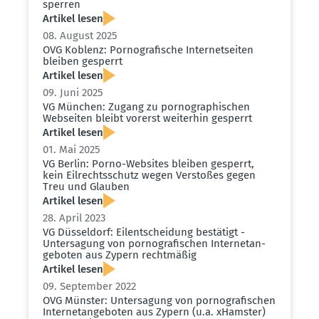
sperren
Artikel lesen
08. August 2025
OVG Koblenz: Porno­gra­fische Inter­net­seiten
bleiben gesperrt
Artikel lesen
09. Juni 2025
VG München: Zugang zu porno­gra­phi­schen
Webseiten bleibt vorerst weiterhin gesperrt
Artikel lesen
01. Mai 2025
VG Berlin: Porno-Websites bleiben gesperrt,
kein Eilrechts­schutz wegen Verstoßes gegen
Treu und Glauben
Artikel lesen
28. April 2023
VG Düsseldorf: Eilent­scheidung bestätigt -
Unter­sagung von porno­gra­fi­schen Inter­net­an­
ge­boten aus Zypern recht­mäßig
Artikel lesen
09. September 2022
OVG Münster: Unter­sagung von porno­gra­fi­schen
Inter­net­an­ge­boten aus Zypern (u.a. xHamster)