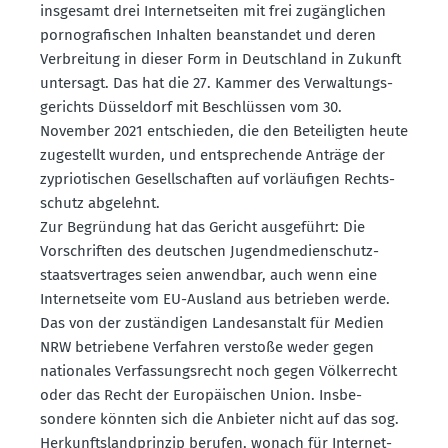
insgesamt drei Inter­net­seiten mit frei zugäng­lichen
porno­gra­fi­schen Inhalten beanstandet und deren
Verbreitung in dieser Form in Deutschland in Zukunft
untersagt. Das hat die 27. Kammer des Verwal­tungs­
ge­richts Düsseldorf mit Beschlüssen vom 30.
November 2021 entschieden, die den Betei­ligten heute
zugestellt wurden, und entspre­chende Anträge der
zyprio­ti­schen Gesell­schaften auf vorläu­figen Rechts­
schutz abgelehnt.
Zur Begründung hat das Gericht ausge­führt: Die
Vorschriften des deutschen Jugend­me­di­en­schutz­
staats­ver­trages seien anwendbar, auch wenn eine
Inter­net­seite vom EU-Ausland aus betrieben werde.
Das von der zustän­digen Landes­an­stalt für Medien
NRW betriebene Verfahren verstoße weder gegen
natio­nales Verfas­sungs­recht noch gegen Völker­recht
oder das Recht der Europäi­schen Union. Insbe­
sondere könnten sich die Anbieter nicht auf das sog.
Herkunfts­land­prinzip berufen, wonach für Inter­net­