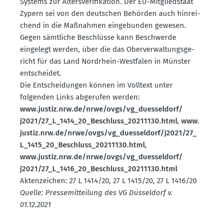
Systems zur Alters­ve­ri­fi­kation. Der EU-Mitglied­staat
Zypern sei von den deutschen Behörden auch hinrei­
chend in die Maßnahmen einge­bunden gewesen.
Gegen sämtliche Beschlüsse kann Beschwerde
eingelegt werden, über die das Oberver­wal­tungs­ge­
richt für das Land Nordrhein-Westfalen in Münster
entscheidet.
Die Entschei­dungen können im Volltext unter
folgenden Links abgerufen werden:
www.​justiz.​nrw.​de/​nrwe/​ovgs/​vg_​duesseldorf/​
j2021/​27_​L_​1414_​20_​Beschluss_​20211130.​html
,
www.​
justiz.​nrw.​de/​nrwe/​ovgs/​vg_​duesseldorf/​j2021/​27_​
L_​1415_​20_​Beschluss_​20211130.​html
,
www.​justiz.​nrw.​de/​nrwe/​ovgs/​vg_​duesseldorf/​
j2021/​27_​L_​1416_​20_​Beschluss_​20211130.​html
Akten­zeichen: 27 L 1414/20, 27 L 1415/20, 27 L 1416/20
Quelle: Presse­mit­teilung des VG Düsseldorf v.
01.12.2021