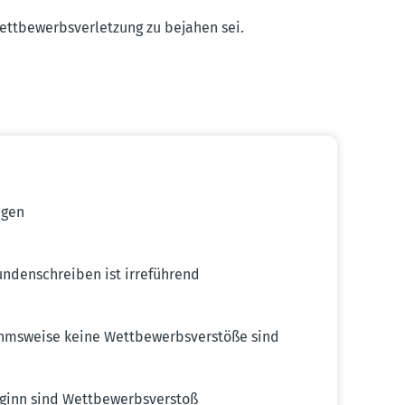
ettbe­werbs­ver­letzung zu bejahen sei.
ngen
unden­schreiben ist irreführend
hms­weise keine Wettbe­werbs­ver­stöße sind
ginn sind Wettbe­werbs­verstoß