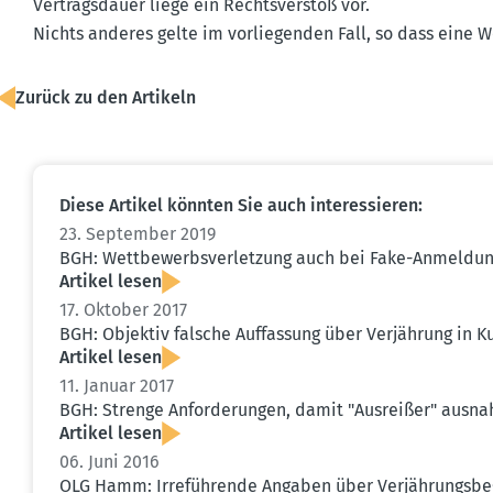
Vertrags­dauer liege ein Rechts­verstoß vor.
Nichts anderes gelte im vorlie­genden Fall, so dass eine W
Zurück zu den Artikeln
Diese Artikel könnten Sie auch inter­es­sieren:
23. September 2019
BGH: Wettbe­werbs­ver­letzung auch bei Fake-Anmel­du
Artikel lesen
17. Oktober 2017
BGH: Objektiv falsche Auffassung über Verjährung in K
Artikel lesen
11. Januar 2017
BGH: Strenge Anfor­de­rungen, damit "Ausreißer" ausna
Artikel lesen
06. Juni 2016
OLG Hamm: Irrefüh­rende Angaben über Verjäh­rungs­be