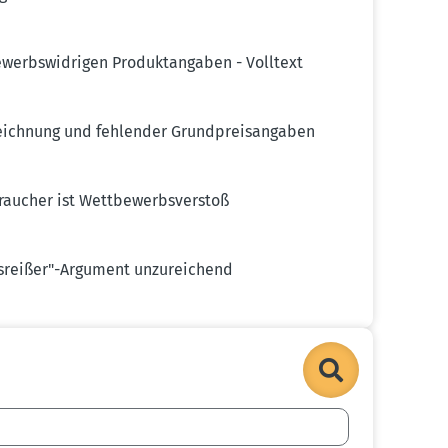
erbs­wid­rigen Produk­t­an­gaben - Volltext
eichnung und fehlender Grund­preis­an­gaben
aucher ist Wettbe­werbs­verstoß
Ausreißer"-Argument unzurei­chend