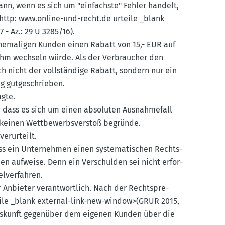
ann, wenn es sich um "einfachste" Fehler handelt,
http: www.​online-​und-​recht.​de urteile _blank
- Az.: 29 U 3285/16).
ehema­ligen Kunden einen Rabatt von 15,- EUR auf
 ihm wechseln würde. Als der Verbraucher den
h nicht der vollständige Rabatt, sondern nur ein
ag gutge­schrieben.
agte.
t, dass es sich um einen absoluten Ausnah­mefall
er keinen Wettbe­werbs­verstoß begründe.
erur­teilt.
dass ein Unter­nehmen einen syste­ma­ti­schen Rechts­
n aufweise. Denn ein Verschulden sei nicht erfor­
l­ver­fahren.
r Anbieter verant­wortlich. Nach der Recht­spre­
teile _blank external-link-new-window>(GRUR 2015,
 Auskunft gegenüber dem eigenen Kunden über die