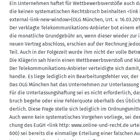
Ein Unter­nehmen haftet für Wettbe­werbs­ver­stöße auch d
die keinen syste­ma­ti­schen Rechts­bruch beinhalten <link 
external-link-new-window>(OLG München, Urt. v. 16.03.2017 
Der verklagte Telekom­mu­ni­ka­tions-Anbieter bot einem 
die monat­liche Grund­gebühr an, wenn dieser wieder zur
neuen Vertrag abschloss, erschien auf der Rechnung jedoc
Teil. Auch in der Folgezeit wurde ihm nicht der volle Betr
Die Klägerin sah hierin einen Wettbe­werbs­verstoß und kl
Der Telekom­mu­ni­ka­tions-Anbieter vertei­digte sich dami
handle. Es liege lediglich ein Bearbei­tungs­fehler vor, d
Das OLG München hat das Unter­nehmen zur Unter­lassung v
Für die Unter­las­sungs­haftung sei es nicht erfor­derlich, 
bruch begehe oder eine Fehler­quote oberhalb des Übliche
derlich. Diese Frage stelle sich lediglich im Ordnungs­mit­te
Auch wenn kein syste­ma­ti­sches Vorgehen vorliege, sei de
chung des EuGH <link http: www.​online-​und-​recht.​de ur
600) sei bereits die einmalige Erteilung einer falschen