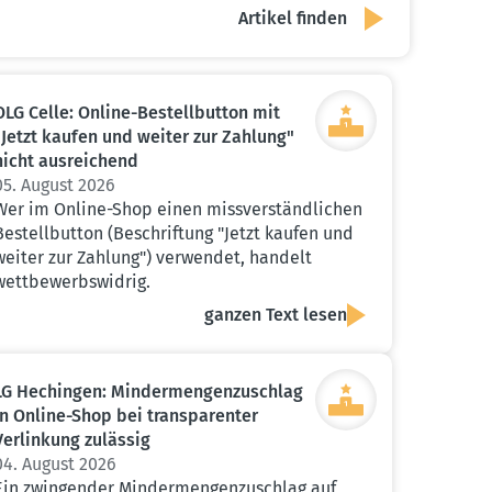
OLG Celle: Online-Bestell­button mit
"Jetzt kaufen und weiter zur Zahlung"
nicht ausrei­chend
05. August 2026
Wer im Online-Shop einen missverständlichen
Bestellbutton (Beschriftung "Jetzt kaufen und
weiter zur Zahlung") verwendet, handelt
wettbewerbswidrig.
ganzen Text lesen
LG Hechingen: Minder­men­gen­zu­schlag
in Online-Shop bei trans­pa­renter
Verlinkung zulässig
04. August 2026
Ein zwingender Mindermengenzuschlag auf