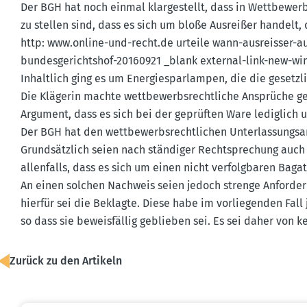
Der BGH hat noch einmal klarge­stellt, dass in Wettbe­wer
zu stellen sind, dass es sich um bloße Ausreißer handelt
http: www.​online-​und-​recht.​de urteile wann-ausreisser-
bundes­ge­richtshof-20160921 _blank external-link-new-wind
Inhaltlich ging es um Energie­spar­lampen, die die gesetz­
Die Klägerin machte wettbe­werbs­recht­liche Ansprüche ge
Argument, dass es sich bei der geprüften Ware lediglich um
Der BGH hat den wettbe­werbs­recht­lichen Unter­las­sungs­a
Grund­sätzlich seien nach ständiger Recht­spre­chung auch 
allen­falls, dass es sich um einen nicht verfolg­baren Baga
An einen solchen Nachweis seien jedoch strenge Anfor­de­ru
hierfür sei die Beklagte. Diese habe im vorlie­genden Fall 
so dass sie beweis­fällig geblieben sei. Es sei daher von 
Zurück zu den Artikeln