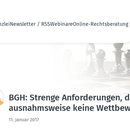
zlei
Newsletter / RSS
Webinare
Online-Rechtsberatung
BGH: Strenge Anfor­de­rungen, 
ausnahms­weise keine Wettbe­we
11. Januar 2017