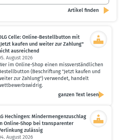
OLG Celle: Online-Bestell­button mit
"Jetzt kaufen und weiter zur Zahlung"
nicht ausrei­chend
05. August 2026
Wer im Online-Shop einen missverständlichen
Bestellbutton (Beschriftung "Jetzt kaufen und
weiter zur Zahlung") verwendet, handelt
wettbewerbswidrig.
ganzen Text lesen
LG Hechingen: Minder­men­gen­zu­schlag
in Online-Shop bei trans­pa­renter
Verlinkung zulässig
04. August 2026