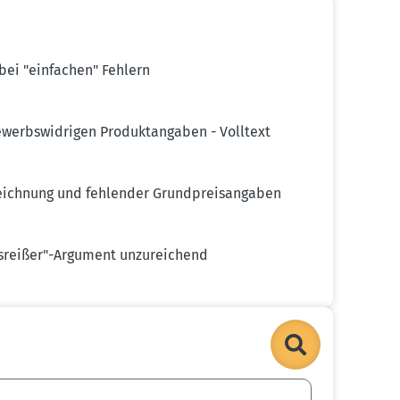
bei "einfachen" Fehlern
erbs­wid­rigen Produk­t­an­gaben - Volltext
eichnung und fehlender Grund­preis­an­gaben
Ausreißer"-Argument unzurei­chend