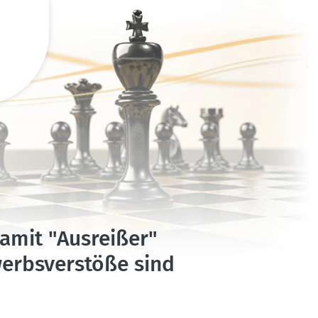
damit "Ausreißer"
rbs­ver­stöße sind