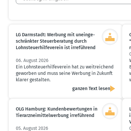
LG Darmstadt: Werbung mit unein­ge­
schränkter Steuer­be­ratung durch
Lohnsteu­er­hil­fe­verein ist irreführend
06. August 2026
Ein Lohnsteuerhilfeverein hat zu weitreichend
geworben und muss seine Werbung in Zukunft
klarer gestalten.
ganzen Text lesen
OLG Hamburg: Kunden­be­wer­tungen in
Tierarz­nei­mit­tel­werbung irreführend
05. August 2026