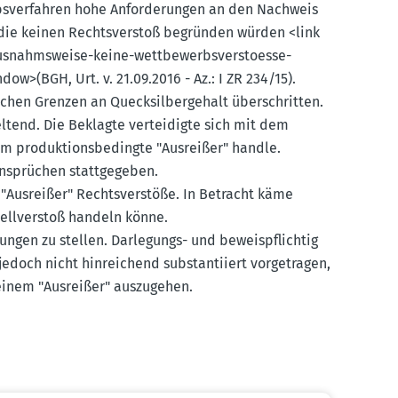
bs­ver­fahren hohe Anfor­de­rungen an den Nachweis
, die keinen Rechts­verstoß begründen würden <link
ausnahms­weise-keine-wettbe­werbs­ver­stoesse-
ow>(BGH, Urt. v. 21.09.2016 - Az.: I ZR 234/15).
lichen Grenzen an Queck­sil­ber­gehalt überschritten.
ltend. Die Beklagte vertei­digte sich mit dem
 produk­ti­ons­be­dingte "Ausreißer" handle.
n­sprüchen statt­ge­geben.
"Ausreißer" Rechts­ver­stöße. In Betracht käme
tell­verstoß handeln könne.
ngen zu stellen. Darle­gungs- und beweis­pflichtig
jedoch nicht hinrei­chend substan­tiiert vorge­tragen,
keinem "Ausreißer" auszu­gehen.