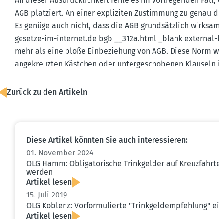
An dieser Ausdrück­lichkeit fehle es im vorlie­genden Fall,
AGB platziert. An einer expli­ziten Zustimmung zu genau d
Es genüge auch nicht, dass die AGB grund­sätzlich wirksam
gesetze-​im-​internet.​de bgb __312a.​html _blank externa
mehr als eine bloße Einbe­ziehung von AGB. Diese Norm w
angekreuzten Kästchen oder unter­ge­scho­benen Klauseln i
Zurück zu den Artikeln
Diese Artikel könnten Sie auch inter­es­sieren:
01. November 2024
OLG Hamm: Obliga­to­rische Trink­gelder auf Kreuz­fahr
werden
Artikel lesen
15. Juli 2019
OLG Koblenz: Vorfor­mu­lierte "Trink­geld­emp­fehlung" ei
Artikel lesen