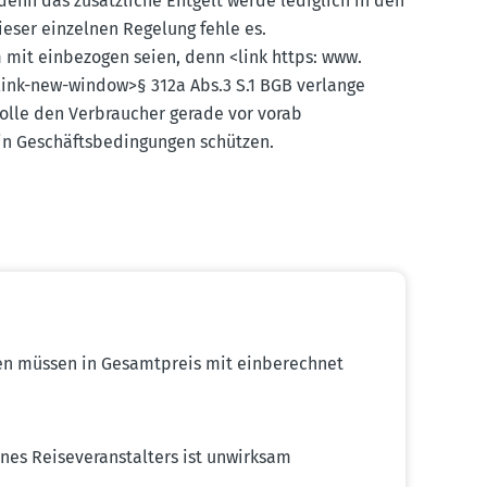
 denn das zusätz­liche Entgelt werde lediglich in den
ieser einzelnen Regelung fehle es.
 mit einbe­zogen seien, denn <link https: www.​
l-link-new-window>§ 312a Abs.3 S.1 BGB verlange
olle den Verbraucher gerade vor vorab
n Geschäfts­be­din­gungen schützen.
ten müssen in Gesamt­preis mit einbe­rechnet
nes Reise­ver­an­stalters ist unwirksam