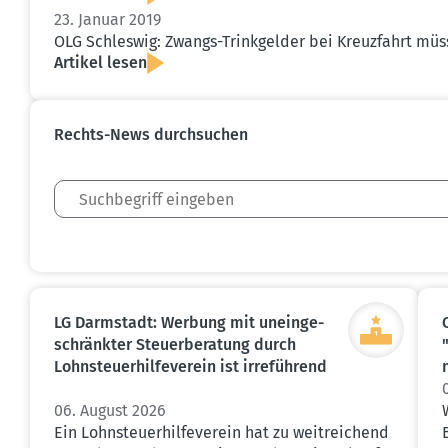
23. Januar 2019
OLG Schleswig: Zwangs-Trink­gelder bei Kreuz­fahrt müs
Artikel lesen
Rechts-News durch­suchen
LG Darmstadt: Werbung mit unein­ge­
schränkter Steuer­be­ratung durch
Lohnsteu­er­hil­fe­verein ist irreführend
06. August 2026
Ein Lohnsteuerhilfeverein hat zu weitreichend