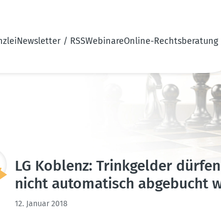
zlei
Newsletter / RSS
Webinare
Online-Rechtsberatung
LG Koblenz: Trink­gelder dürfen 
nicht automa­tisch abgebucht 
12. Januar 2018