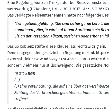
Eine Regelung, wonach Trink­gelder bei Reise­ver­an­stal­
werbs­widrig (LG Koblenz, Urt. v. 30.11.2017 - Az.: 15 O 36/17)
Das verklagte Reise­un­ter­nehmen hatte nachfol­gende Be
"
Trink­geld­emp­fehlung: [Sie sind sicher gerne bereit, 
honorieren.] Hierfür wird auf Ihrem Bordkonto ein Betr
Sie an der Rezeption kürzen, strei­chen oder erhöhen k
Das LG Koblenz stufte diese Klausel als rechts­widrig ein.
Denn entgegen der gesetz­lichen Regelung in <link https: w
external-link-new-window>§ 312a Abs.3 S.1 BGB werde die z
sondern vielmehr nur still­schweigend. Die gesetz­liche 
"
§ 312a BGB
(...)
(3) Eine Verein­barung, die auf eine über das verein­bart
Zahlung des Verbrau­chers gerichtet ist, kann ein Unt
treffen."