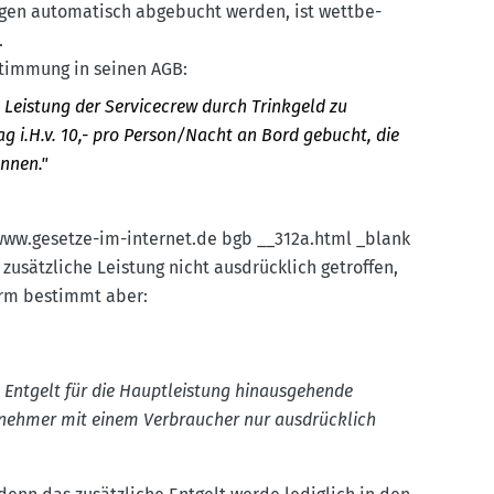
tungen automa­tisch abgebucht werden, ist wettbe­
.
stimmung in seinen AGB:
die Leistung der Servicecrew durch Trinkgeld zu
ag i.H.v. 10,- pro Person/Nacht an Bord gebucht, die
önnen."
ww.​gesetze-​im-​internet.​de bgb __312a.​html _blank
usätz­liche Leistung nicht ausdrücklich getroffen,
Norm bestimmt aber:
e Entgelt für die Haupt­leistung hinaus­ge­hende
er­nehmer mit einem Verbraucher nur ausdrücklich