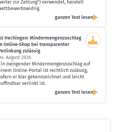
weiter zur Zahlung") verwendet, handelt
wettbewerbswidrig.
ganzen Text lesen
LG Hechingen: Minder­men­gen­zu­schlag
in Online-Shop bei trans­pa­renter
Verlinkung zulässig
04. August 2026
Ein zwingender Mindermengenzuschlag auf
einem Online-Portal ist rechtlich zulässig,
sofern er klar gekennzeichnet und leicht
auffindbar verlinkt ist.
ganzen Text lesen