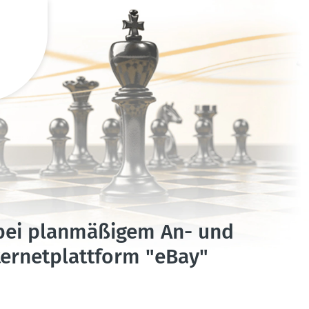
t bei planmä­ßigem An- und
er­net­plattform "eBay"