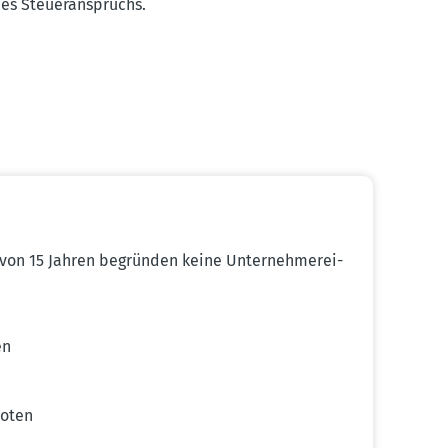
s Steuer­an­spruchs.
on 15 Jahren begründen keine Unter­neh­mer­ei­
en
boten