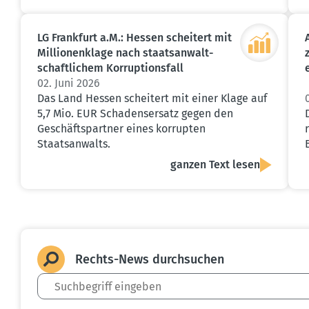
LG Frankfurt a.M.: Hessen scheitert mit
Millio­nen­klage nach staats­an­walt­
schaft­lichem Korrup­ti­onsfall
02. Juni 2026
Das Land Hessen scheitert mit einer Klage auf
5,7 Mio. EUR Schadensersatz gegen den
Geschäftspartner eines korrupten
Staatsanwalts.
ganzen Text lesen
Rechts-News durch­suchen