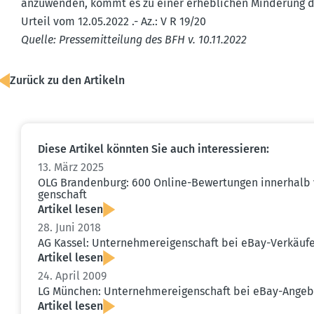
anzuwenden, kommt es zu einer erheb­lichen Minderung de
Urteil vom 12.05.2022 .- Az.: V R 19/20
Quelle: Presse­mit­teilung des BFH v. 10.11.2022
Zurück zu den Artikeln
Diese Artikel könnten Sie auch inter­es­sieren:
13. März 2025
OLG Brandenburg: 600 Online-Bewer­tungen innerhalb v
gen­schaft
Artikel lesen
28. Juni 2018
AG Kassel: Unter­neh­mer­ei­gen­schaft bei eBay-Verkäuf
Artikel lesen
24. April 2009
LG München: Unter­neh­mer­ei­gen­schaft bei eBay-Ange
Artikel lesen