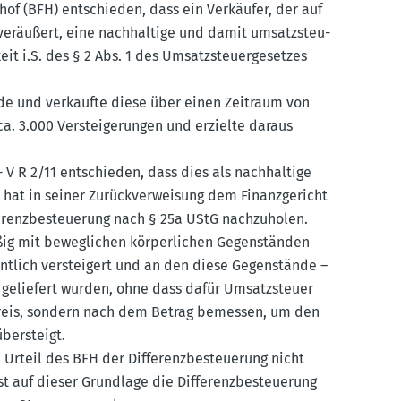
zhof (BFH) entschieden, dass ein Verkäufer, der auf
eräußert, eine nachhaltige und damit umsatz­steu­
eit i.S. des § 2 Abs. 1 des Umsatz­steu­er­ge­setzes
ände und verkaufte diese über einen Zeitraum von
ca. 3.000 Verstei­ge­rungen und erzielte daraus
- V R 2/11 entschieden, dass dies als nachhaltige
H hat in seiner Zurück­ver­weisung dem Finanz­ge­richt
e­renz­be­steuerung nach § 25a UStG nachzu­holen.
ig mit beweg­lichen körper­lichen Gegen­ständen
tlich versteigert und an den diese Gegen­stände –
 geliefert wurden, ohne dass dafür Umsatz­steuer
preis, sondern nach dem Betrag bemessen, um den
übersteigt.
rteil des BFH der Diffe­renz­be­steuerung nicht
t auf dieser Grundlage die Diffe­renz­be­steuerung