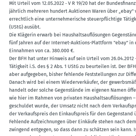
Mit Urteil vom 12.05.2022 ‑ V R 19/20 hat der Bundes­fi­nan
jährlich mehreren hundert Auktionen Waren über „ebay" v
er­rechtlich eine unter­neh­me­rische steuer­pflichtige Tätigk
(UStG) ausübt.
Die Klägerin erwarb bei Haushalts­auf­lö­sungen Gegen­st
fünf Jahren auf der Internet-Auktions-Plattform "ebay" in 
Einnahmen von ca. 380.000 €.
Der BFH hat unter Hinweis auf sein Urteil vom 26.04.2012 
Tätigkeit i.S. des § 2 Abs. 1 UStG zu beurteilen ist. Der BF
aber aufge­geben, bisher fehlende Feststel­lungen zur Diff
Danach wird bei einem Wieder­ver­käufer, der gewerbs­mäß
handelt oder solche Gegen­stände im eigenen Namen öffen
wie hier im Rahmen von privaten Haushalts­auf­lö­sungen –
geschuldet wurde, der Umsatz nicht nach dem Verkaufs­
der Verkaufs­preis den Einkaufs­preis für den Gegen­stand 
Fehlende Aufzeich­nungen über Einkäufe stehen nach dem U
zwingend entgegen, so dass dann zu schätzen sein kann. Is