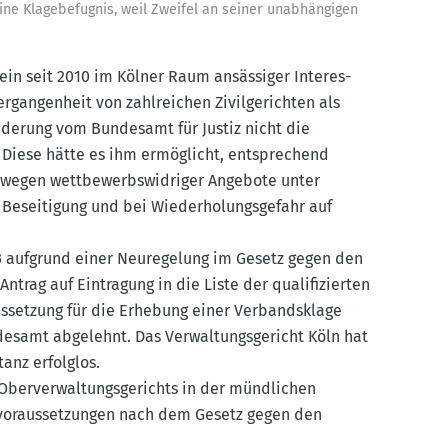
ine Klage­be­fugnis, weil Zweifel an seiner unabhän­gigen
ein seit 2010 im Kölner Raum ansäs­siger Inter­es­
gan­genheit von zahlreichen Zivil­ge­richten als
n­derung vom Bundesamt für Justiz nicht die
 Diese hätte es ihm ermög­licht, entspre­chend
 wegen wettbe­werbs­wid­riger Angebote unter
esei­tigung und bei Wieder­ho­lungs­gefahr auf
3 aufgrund einer Neure­gelung im Gesetz gegen den
rag auf Eintragung in die Liste der quali­fi­zierten
aus­setzung für die Erhebung einer Verbands­klage
esamt abgelehnt. Das Verwal­tungs­ge­richt Köln hat
anz erfolglos.
berver­wal­tungs­ge­richts in der mündlichen
s­vor­aus­set­zungen nach dem Gesetz gegen den