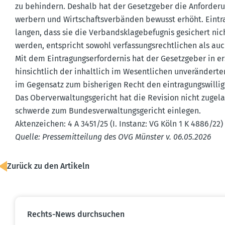
zu behindern. Deshalb hat der Gesetz­geber die Anfor­de­r
werbern und Wirtschafts­ver­bänden bewusst erhöht. Eintr
langen, dass sie die Verbands­kla­ge­be­fugnis gesichert nic
werden, entspricht sowohl verfas­sungs­recht­lichen als au
Mit dem Eintra­gungs­er­for­dernis hat der Gesetz­geber in e
hinsichtlich der inhaltlich im Wesent­lichen unver­än­derten
im Gegensatz zum bishe­rigen Recht den eintra­gungs­wil­l
Das Oberver­wal­tungs­ge­richt hat die Revision nicht zugel
schwerde zum Bundes­ver­wal­tungs­ge­richt einlegen.
Akten­zeichen: 4 A 3451/25 (I. Instanz: VG Köln 1 K 4886/22)
Quelle: Presse­mit­teilung des OVG Münster v. 06.05.2026
Zurück zu den Artikeln
Rechts-News durch­suchen