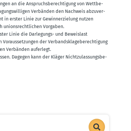
ungen an die Anspruchs­be­rech­tigung von Wettbe­
a­gungs­wil­ligen Verbänden den Nachweis abzuver­
ht in erster Linie zur Gewinn­erzielung nutzen
ch unions­recht­lichen Vorgaben.
rster Linie die Darle­gungs- und Beweislast
 Voraus­set­zungen der Verbands­kla­ge­be­rech­tigung
igen Verbänden auferlegt.
assen. Dagegen kann der Kläger Nicht­zu­las­sungs­be­