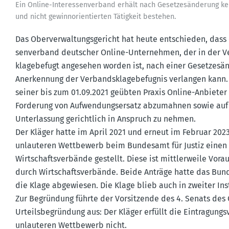
Ein Online-Inter­es­sen­verband erhält nach Geset­zes­än­derung ke
und nicht gewinn­ori­en­tierten Tätigkeit bestehen.
Das Oberver­wal­tungs­ge­richt hat heute entschieden, dass 
sen­verband deutscher Online-Unter­nehmen, der in der Ver
klage­befugt angesehen worden ist, nach einer Geset­zes­ä
Anerkennung der Verbands­kla­ge­be­fugnis verlangen kann.
seiner bis zum 01.09.2021 geübten Praxis Online-Anbieter
Forderung von Aufwen­dungs­ersatz abzumahnen sowie auf B
Unter­lassung gerichtlich in Anspruch zu nehmen.
Der Kläger hatte im April 2021 und erneut im Februar 202
unlau­teren Wettbewerb beim Bundesamt für Justiz einen Ant
Wirtschafts­ver­bände gestellt. Diese ist mittler­weile Vor
durch Wirtschafts­ver­bände. Beide Anträge hatte das Bund
die Klage abgewiesen. Die Klage blieb auch in zweiter Inst
Zur Begründung führte der Vorsit­zende des 4. Senats des O
Urteils­be­gründung aus: Der Kläger erfüllt die Eintra­gung
unlau­teren Wettbewerb nicht.