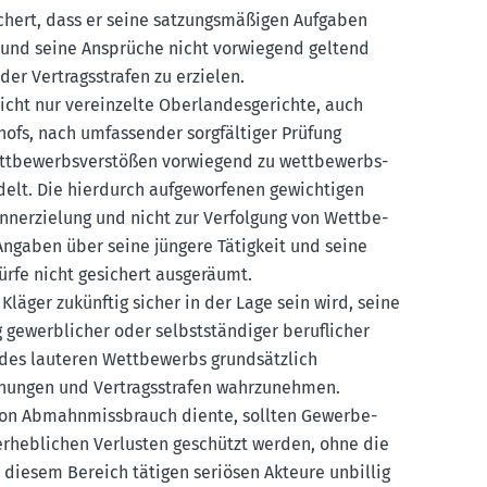
ichert, dass er seine satzungs­mä­ßigen Aufgaben
n und seine Ansprüche nicht vorwiegend geltend
r Vertrags­strafen zu erzielen.
ht nur verein­zelte Oberlan­des­ge­richte, auch
hofs, nach umfas­sender sorgfäl­tiger Prüfung
tbe­werbs­ver­stößen vorwiegend zu wettbe­werbs­
lt. Die hierdurch aufge­wor­fenen gewich­tigen
inn­erzielung und nicht zur Verfolgung von Wettbe­
 Angaben über seine jüngere Tätigkeit und seine
rfe nicht gesichert ausge­räumt.
Kläger zukünftig sicher in der Lage sein wird, seine
ewerb­licher oder selbst­stän­diger beruf­licher
 des lauteren Wettbe­werbs grund­sätzlich
nungen und Vertrags­strafen wahrzu­nehmen.
on Abmahn­miss­brauch diente, sollten Gewer­be­
 erheb­lichen Verlusten geschützt werden, ohne die
in diesem Bereich tätigen seriösen Akteure unbillig