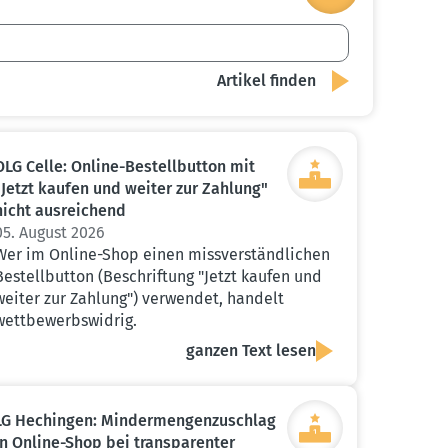
OLG Celle: Online-Bestell­button mit
"Jetzt kaufen und weiter zur Zahlung"
nicht ausrei­chend
05. August 2026
Wer im Online-Shop einen missverständlichen
Bestellbutton (Beschriftung "Jetzt kaufen und
weiter zur Zahlung") verwendet, handelt
wettbewerbswidrig.
ganzen Text lesen
LG Hechingen: Minder­men­gen­zu­schlag
in Online-Shop bei trans­pa­renter