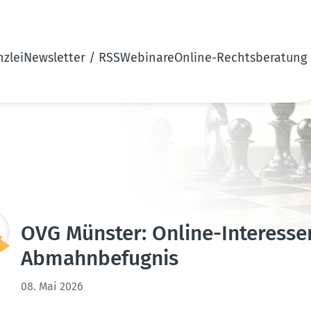
zlei
Newsletter / RSS
Webinare
Online-Rechtsberatung
OVG Münster: Online-In­ter­es­s
Abmahn­be­fugnis
08. Mai 2026