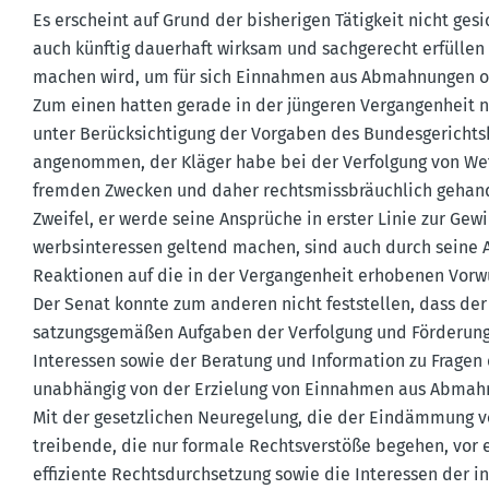
Es erscheint auf Grund der bishe­rigen Tätigkeit nicht ges
auch künftig dauerhaft wirksam und sachge­recht erfülle
machen wird, um für sich Einnahmen aus Abmah­nungen ode
Zum einen hatten gerade in der jüngeren Vergan­genheit nic
unter Berück­sich­tigung der Vorgaben des Bundes­ge­richts
angenommen, der Kläger habe bei der Verfolgung von Wet
fremden Zwecken und daher rechts­miss­bräuchlich gehande
Zweifel, er werde seine Ansprüche in erster Linie zur Gew
werbs­in­ter­essen geltend machen, sind auch durch seine
Reaktionen auf die in der Vergan­genheit erhobenen Vorwü
Der Senat konnte zum anderen nicht feststellen, dass der 
satzungs­ge­mäßen Aufgaben der Verfolgung und Förderung g
Inter­essen sowie der Beratung und Infor­mation zu Fragen
unabhängig von der Erzielung von Einnahmen aus Abmah­
Mit der gesetz­lichen Neure­gelung, die der Eindämmung v
trei­bende, die nur formale Rechts­ver­stöße begehen, vor
effiziente Rechts­durch­setzung sowie die Inter­essen der 