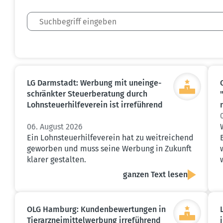
LG Darmstadt: Werbung mit unein­ge­
schränkter Steuer­be­ratung durch
Lohnsteu­er­hil­fe­verein ist irreführend
06. August 2026
Ein Lohnsteuerhilfeverein hat zu weitreichend
geworben und muss seine Werbung in Zukunft
klarer gestalten.
ganzen Text lesen
OLG Hamburg: Kunden­be­wer­tungen in
Tierarz­nei­mit­tel­werbung irreführend