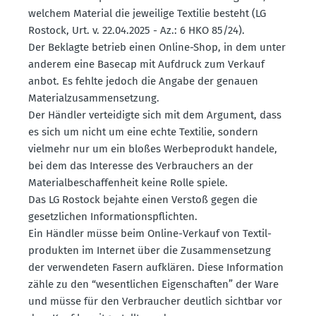
welchem Material die jeweilige Textilie besteht (LG
Rostock, Urt. v. 22.04.2025 - Az.: 6 HKO 85/24).
Der Beklagte betrieb einen Online-Shop, in dem unter
anderem eine Basecap mit Aufdruck zum Verkauf
anbot. Es fehlte jedoch die Angabe der genauen
Materi­al­zu­sam­men­setzung.
Der Händler vertei­digte sich mit dem Argument, dass
es sich um nicht um eine echte Textilie, sondern
vielmehr nur um ein bloßes Werbe­produkt handele,
bei dem das Interesse des Verbrau­chers an der
Materi­al­be­schaf­fenheit keine Rolle spiele.
Das LG Rostock bejahte einen Verstoß gegen die
gesetz­lichen Infor­ma­ti­ons­pflichten.
Ein Händler müsse beim Online-Verkauf von Textil­
pro­dukten im Internet über die Zusam­men­setzung
der verwen­deten Fasern aufklären. Diese Infor­mation
zähle zu den “wesent­lichen Eigen­schaften” der Ware
und müsse für den Verbraucher deutlich sichtbar vor