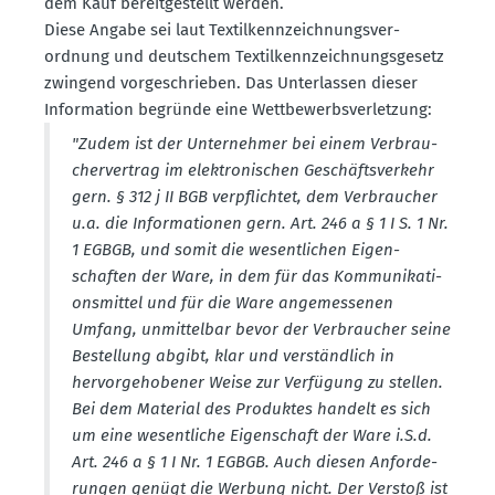
dem Kauf bereit­ge­stellt werden.
Diese Angabe sei laut Textil­kenn­zeich­nungs­ver­
ordnung und deutschem Textil­kenn­zeich­nungs­gesetz
zwingend vorge­schrieben. Das Unter­lassen dieser
Infor­mation begründe eine Wettbe­werbs­ver­letzung:
"Zudem ist der Unter­nehmer bei einem Verbrau­
cher­vertrag im elektro­ni­schen Geschäfts­verkehr
gern. § 312 j II BGB verpflichtet, dem Verbraucher
u.a. die Infor­ma­tionen gern. Art. 246 a § 1 I S. 1 Nr.
1 EGBGB, und somit die wesent­lichen Eigen­
schaften der Ware, in dem für das Kommu­ni­ka­ti­
ons­mittel und für die Ware angemes­senen
Umfang, unmit­telbar bevor der Verbraucher seine
Bestellung abgibt, klar und verständlich in
hervor­ge­ho­bener Weise zur Verfügung zu stellen.
Bei dem Material des Produktes handelt es sich
um eine wesent­liche Eigen­schaft der Ware i.S.d.
Art. 246 a § 1 I Nr. 1 EGBGB. Auch diesen Anfor­de­
rungen genügt die Werbung nicht. Der Verstoß ist