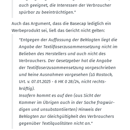
auch geeignet, die Inter­essen der Verbraucher
spürbar zu beein­träch­tigen."
Auch das Argument, dass die Basecap lediglich ein
Werbe­produkt sei, ließ das Gericht nicht gelten:
"Entgegen der Auffassung der Beklagten liegt die
Angabe der Textil­fa­ser­zu­sam­men­setzung nicht im
Belieben des Herstellers und auch nicht des
Verbrau­chers. Der Gesetz­geber hat die Angabe
der Textil­fa­ser­zu­sam­men­setzung vorge­schrieben
und keine Ausnahmen vorge­sehen (LG Rostock,
Urt. v. 07.01.2025 - 6 HK 0 28/24, nicht rechts­
kräftig).
Insofern kommt es auf den (aus Sicht der
Kammer im Übrigen auch in der Sache fragwür­
digen und unsub­stan­ti­ierten) Hinweis der
Beklagten zur Gleich­gül­tigkeit des Verbrau­chers
gegenüber Textil­qua­li­täten nicht an."