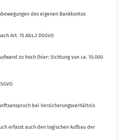
o­be­we­gungen des eigenen Bankkontos
ach Art. 15 Abs.3 DSGVO
ufwand zu hoch (hier: Sichtung von ca. 10.000
 DSGVO
fts­an­spruch bei Versi­che­rungs­ver­hältnis
pruch erfasst auch den logischen Aufbau der