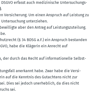
15 DSGVO erfasst auch medizi­nische Unter­su­chungs­
)
.
ten Versi­cherung. Um einen Anspruch auf Leistung zu
 Unter­su­chung unter­ziehen.
ewil­ligte aber den Antrag auf Leistungs­zu­teilung.
abe.
hutz­recht (§ 34 BDSG a.F.) ein Anspruch bestanden
SGVO, habe die Klägerin ein Anrecht auf
 der durch das Recht auf infor­ma­tio­nelle Selbst­
stungsfall anerkannt habe. Zwar habe die Versi­
erin auf die Kenntnis des Gutachtens nicht zur
ei. Dies sei jedoch unerheblich, da dies nicht
ruchs sei.