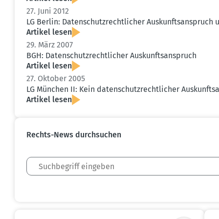
27. Juni 2012
LG Berlin: Daten­schutz­recht­licher Auskunfts­an­spru
Artikel lesen
29. März 2007
BGH: Daten­schutz­recht­licher Auskunfts­an­spruch
Artikel lesen
27. Oktober 2005
LG München II: Kein daten­schutz­recht­licher Auskunfts­
Artikel lesen
Rechts-News durch­suchen