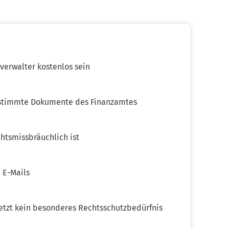
er­walter kostenlos sein
estimmte Dokumente des Finanz­amtes
ts­miss­bräuchlich ist
 E-Mails
etzt kein beson­deres Rechts­schutz­be­dürfnis