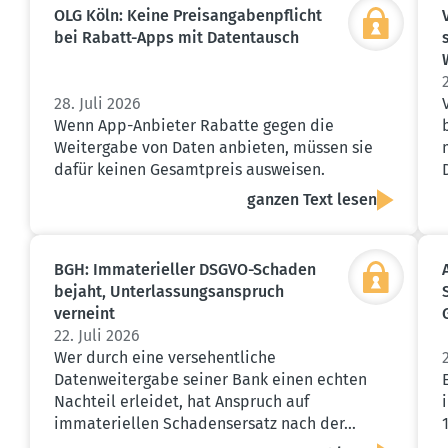
OLG Köln: Keine Preis­an­ga­ben­pflicht
bei Rabatt-Apps mit Daten­tausch
28. Juli 2026
Wenn App-Anbieter Rabatte gegen die
Weitergabe von Daten anbieten, müssen sie
dafür keinen Gesamtpreis ausweisen.
ganzen Text lesen
BGH: Immate­ri­eller DSGVO-Schaden
bejaht, Unter­las­sungs­an­spruch
verneint
22. Juli 2026
Wer durch eine versehentliche
Datenweitergabe seiner Bank einen echten
Nachteil erleidet, hat Anspruch auf
immateriellen Schadensersatz nach der…