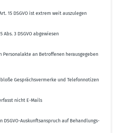
 Art. 15 DSGVO ist extrem weit auszu­legen
. 15 Abs. 3 DSGVO abgewiesen
Perso­nalakte an Betrof­fenen heraus­ge­geben
bloße Gesprächs­ver­merke und Telefon­no­tizen
rfasst nicht E-Mails
en DSGVO-Auskunfts­an­spruch auf Behand­lungs­