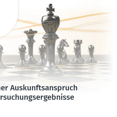
cher Auskunfts­an­spruch
­su­chungs­er­geb­nisse