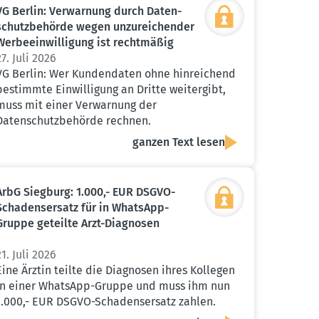
VG Berlin: Verwarnung durch Daten­
schutz­be­hörde wegen unzurei­chender
Werbe­ein­wil­ligung ist recht­mäßig
27. Juli 2026
VG Berlin: Wer Kundendaten ohne hinreichend
bestimmte Einwilligung an Dritte weitergibt,
muss mit einer Verwarnung der
Datenschutzbehörde rechnen.
ganzen Text lesen
ArbG Siegburg: 1.000,- EUR DSGVO-
Schadens­ersatz für in WhatsApp-
Gruppe geteilte Arzt-Diagnosen
21. Juli 2026
Eine Ärztin teilte die Diagnosen ihres Kollegen
in einer WhatsApp-Gruppe und muss ihm nun
1.000,- EUR DSGVO-Schadensersatz zahlen.