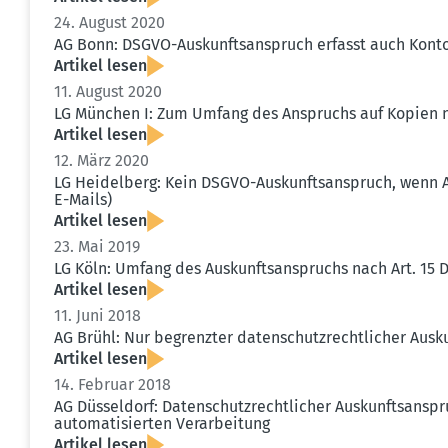
24. August 2020
AG Bonn: DSGVO-Auskunfts­an­spruch erfasst auch Kont
Artikel lesen
11. August 2020
LG München I: Zum Umfang des Anspruchs auf Kopien n
Artikel lesen
12. März 2020
LG Heidelberg: Kein DSGVO-Auskunfts­an­spruch, wenn A
E-Mails)
Artikel lesen
23. Mai 2019
LG Köln: Umfang des Auskunfts­an­spruchs nach Art. 15
Artikel lesen
11. Juni 2018
AG Brühl: Nur begrenzter daten­schutz­recht­licher Auskun
Artikel lesen
14. Februar 2018
AG Düsseldorf: Daten­schutz­recht­licher Auskunfts­an­s
automa­ti­sierten Verar­beitung
Artikel lesen