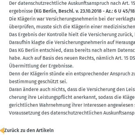
Der daten­schutz­recht­liche Auskunfts­an­spruch nach Art. 
er­geb­nisse
(KG Berlin, Beschl. v. 23.10.2018 - Az.: 6 U 45/18
Die Klägerin war Versi­che­rungs­neh­merin bei der verklag
überprüfen, musste sich die Klägerin einer medizi­ni­schen
Das Ergebnis der Kontrolle hielt die Versi­cherung zurück, b
Daraufhin klagte die Versi­che­rungs­neh­merin auf Herausg
Das KG Berlin entschied, dass bereits nach altem Daten­sc
habe. Auch auf Basis des neuen Rechts, nämlich Art. 15 D
Übermittlung der Ergeb­nisse.
Denn der Klägerin stünde ein entspre­chender Anspruch zu,
be­stimmung geschützt sei.
Daran ändere auch nichts, dass die Versi­cherung den Lei
cherung ihre Leistungs­pflicht anerkannt, sodass die Kläg
gericht­lichen Wahrnehmung ihrer Inter­essen angewiesen s
Voraus­setzung des daten­schutz­recht­lichen Auskunfts­an­sp
Zurück zu den Artikeln