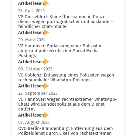
Artikel lesen
23. April 2024
VG Düsseldorf: Keine Übernahme in Polizei­
dienst wegen porno­gra­fi­scher und auslän­der­
feind­licher Chat-Inhalte
Artikel lesen
20. März 2024
VG Hannover: Entlassung einer Polizistin
aufgrund polizei­kri­ti­scher Social Media-
Postings
Artikel lesen
09. Oktober 2023
VG Koblenz: Entlassung eines Polizisten wegen
rechts­ra­di­kaler WhatsApp-Postings
Artikel lesen
22. September 2023
VG Hannover: Wegen rechts­ex­tremer WhatsApp-
Chats wird Bundes­po­lizist aus dem Dienst
entfernt
Artikel lesen
07. August 2023
OVG Berlin-Brandenburg: Entfernung aus dem
Polizei­dienst durch Likes von rechts­ex­tremen