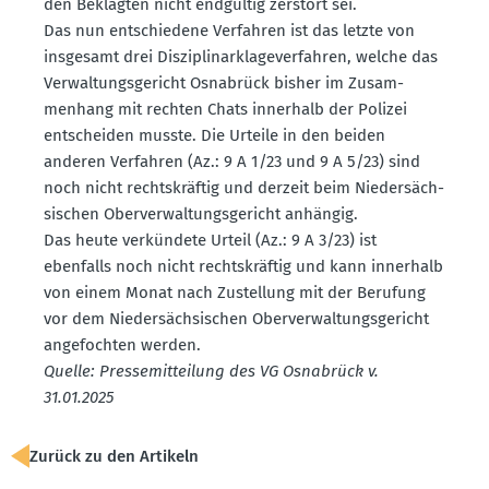
den Beklagten nicht endgültig zerstört sei.
Das nun entschiedene Verfahren ist das letzte von
insgesamt drei Diszi­pli­nar­k­la­ge­ver­fahren, welche das
Verwal­tungs­ge­richt Osnabrück bisher im Zusam­
menhang mit rechten Chats innerhalb der Polizei
entscheiden musste. Die Urteile in den beiden
anderen Verfahren (Az.: 9 A 1/23 und 9 A 5/23) sind
noch nicht rechts­kräftig und derzeit beim Nieder­säch­
si­schen Oberver­wal­tungs­ge­richt anhängig.
Das heute verkündete Urteil (Az.: 9 A 3/23) ist
ebenfalls noch nicht rechts­kräftig und kann innerhalb
von einem Monat nach Zustellung mit der Berufung
vor dem Nieder­säch­si­schen Oberver­wal­tungs­ge­richt
angefochten werden.
Quelle: Presse­mit­teilung des VG Osnabrück v.
31.01.2025
Zurück zu den Artikeln