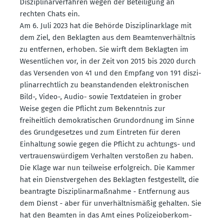
Diszi­pli­nar­ver­fahren wegen der Betei­ligung an
rechten Chats ein.
Am 6. Juli 2023 hat die Behörde Diszi­pli­nar­klage mit
dem Ziel, den Beklagten aus dem Beamten­ver­hältnis
zu entfernen, erhoben. Sie wirft dem Beklagten im
Wesent­lichen vor, in der Zeit von 2015 bis 2020 durch
das Versenden von 41 und den Empfang von 191 diszi­
pli­nar­rechtlich zu beanstan­denden elektro­ni­schen
Bild-, Video-, Audio- sowie Textda­teien in grober
Weise gegen die Pflicht zum Bekenntnis zur
freiheitlich demokra­ti­schen Grund­ordnung im Sinne
des Grund­ge­setzes und zum Eintreten für deren
Einhaltung sowie gegen die Pflicht zu achtungs- und
vertrau­ens­wür­digem Verhalten verstoßen zu haben.
Die Klage war nun teilweise erfolg­reich. Die Kammer
hat ein Dienst­ver­gehen des Beklagten festge­stellt, die
beantragte Diszi­pli­nar­maß­nahme - Entfernung aus
dem Dienst - aber für unver­hält­nis­mäßig gehalten. Sie
hat den Beamten in das Amt eines Polizei­ober­kom­