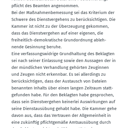
pflicht des Beamten angenommen.
Bei der Maßnah­men­be­messung sei das Kriterium der
Schwere des Dienst­ver­gehens zu berück­sich­tigen. Die
Kammer ist nicht zu der Überzeugung gekommen,
dass das Dienst­ver­gehen auf einer eigenen, die
freiheitlich-demokra­tische Grund­ordnung ableh­
nende Gesinnung beruhe.
Eine verfas­sungs­widrige Grund­haltung des Beklagten
sei nach seiner Einlassung sowie den Aussagen der in
der mündlichen Verhandlung gehörten Zeuginnen
und Zeugen nicht erkennbar. Es sei aller­dings zu
berück­sich­tigen, dass der Austausch von Dateien
benannten Inhalts über einen langen Zeitraum statt­
ge­funden habe. Für den Beklagten habe gesprochen,
dass sein Dienst­ver­gehen keinerlei Auswir­kungen auf
seine Dienst­aus­übung gehabt habe. Die Kammer gehe
davon aus, dass das Vertrauen der Allge­meinheit in
eine zukünftig pflicht­gemäße Amtsaus­übung durch