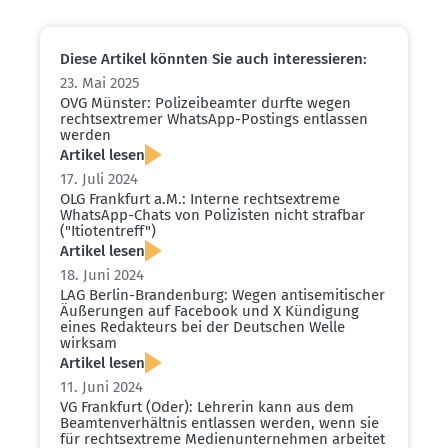
Diese Artikel könnten Sie auch inter­es­sieren:
23. Mai 2025
OVG Münster: Polizei­be­amter durfte wegen
rechts­ex­tremer WhatsApp-Postings entlassen
werden
Artikel lesen
17. Juli 2024
OLG Frankfurt a.M.: Interne rechts­ex­treme
WhatsApp-Chats von Polizisten nicht strafbar
("Itioten­treff")
Artikel lesen
18. Juni 2024
LAG Berlin-Brandenburg: Wegen antise­mi­ti­scher
Äußerungen auf Facebook und X Kündigung
eines Redak­teurs bei der Deutschen Welle
wirksam
Artikel lesen
11. Juni 2024
VG Frankfurt (Oder): Lehrerin kann aus dem
Beamten­ver­hältnis entlassen werden, wenn sie
für rechts­ex­treme Medien­un­ter­nehmen arbeitet