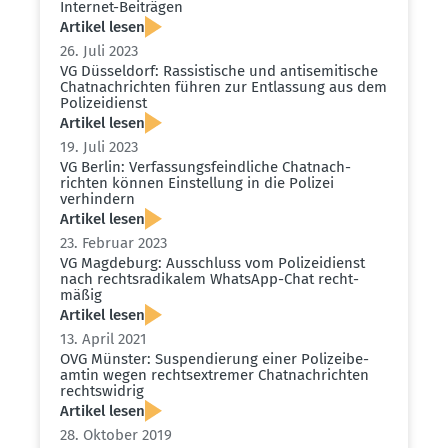
Internet-Beiträgen
Artikel lesen
26. Juli 2023
VG Düsseldorf: Rassis­tische und antise­mi­tische
Chatnach­richten führen zur Entlassung aus dem
Polizei­dienst
Artikel lesen
19. Juli 2023
VG Berlin: Verfas­sungs­feind­liche Chatnach­
richten können Einstellung in die Polizei
verhindern
Artikel lesen
23. Februar 2023
VG Magdeburg: Ausschluss vom Polizei­dienst
nach rechts­ra­di­kalem WhatsApp-Chat recht­
mäßig
Artikel lesen
13. April 2021
OVG Münster: Suspen­dierung einer Polizei­be­
amtin wegen rechts­ex­tremer Chatnach­richten
rechts­widrig
Artikel lesen
28. Oktober 2019