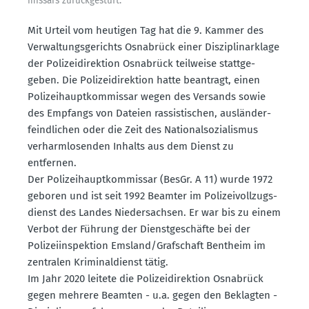
missars zurück­ge­stuft.
Mit Urteil vom heutigen Tag hat die 9. Kammer des
Verwal­tungs­ge­richts Osnabrück einer Diszi­pli­nar­klage
der Polizei­di­rektion Osnabrück teilweise statt­ge­
geben. Die Polizei­di­rektion hatte beantragt, einen
Polizei­haupt­kom­missar wegen des Versands sowie
des Empfangs von Dateien rassis­ti­schen, auslän­der­
feind­lichen oder die Zeit des Natio­nal­so­zia­lismus
verharm­lo­senden Inhalts aus dem Dienst zu
entfernen.
Der Polizei­haupt­kom­missar (BesGr. A 11) wurde 1972
geboren und ist seit 1992 Beamter im Polizei­voll­zugs­
dienst des Landes Nieder­sachsen. Er war bis zu einem
Verbot der Führung der Dienst­ge­schäfte bei der
Polizei­in­spektion Emsland/Grafschaft Bentheim im
zentralen Krimi­nal­dienst tätig.
Im Jahr 2020 leitete die Polizei­di­rektion Osnabrück
gegen mehrere Beamten - u.a. gegen den Beklagten -