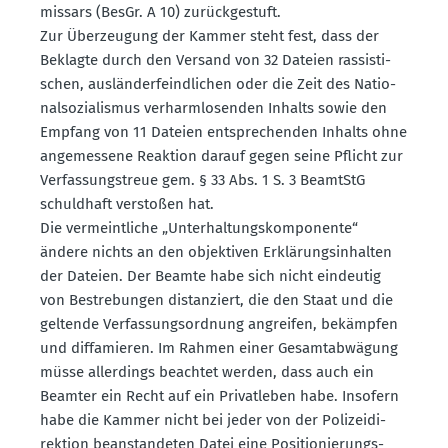
missars (BesGr. A 10) zurück­ge­stuft.
Zur Überzeugung der Kammer steht fest, dass der
Beklagte durch den Versand von 32 Dateien rassis­ti­
schen, auslän­der­feind­lichen oder die Zeit des Natio­
nal­so­zia­lismus verharm­lo­senden Inhalts sowie den
Empfang von 11 Dateien entspre­chenden Inhalts ohne
angemessene Reaktion darauf gegen seine Pflicht zur
Verfas­sungs­treue gem. § 33 Abs. 1 S. 3 BeamtStG
schuldhaft verstoßen hat.
Die vermeint­liche „Unter­hal­tungs­kom­po­nente“
ändere nichts an den objek­tiven Erklä­rungs­in­halten
der Dateien. Der Beamte habe sich nicht eindeutig
von Bestre­bungen distan­ziert, die den Staat und die
geltende Verfas­sungs­ordnung angreifen, bekämpfen
und diffa­mieren. Im Rahmen einer Gesamt­ab­wägung
müsse aller­dings beachtet werden, dass auch ein
Beamter ein Recht auf ein Privat­leben habe. Insofern
habe die Kammer nicht bei jeder von der Polizei­di­
rektion beanstan­deten Datei eine Positio­nie­rungs­