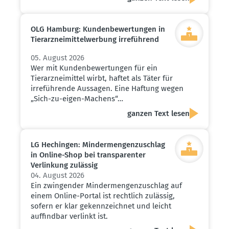
OLG Hamburg: Kunden­be­wer­tungen in
Tierarz­nei­mit­tel­werbung irreführend
05. August 2026
Wer mit Kundenbewertungen für ein
Tierarzneimittel wirbt, haftet als Täter für
irreführende Aussagen. Eine Haftung wegen
„Sich-zu-eigen-Machens“…
ganzen Text lesen
LG Hechingen: Minder­men­gen­zu­schlag
in Online-Shop bei trans­pa­renter
Verlinkung zulässig
04. August 2026
Ein zwingender Mindermengenzuschlag auf
einem Online-Portal ist rechtlich zulässig,
sofern er klar gekennzeichnet und leicht
auffindbar verlinkt ist.