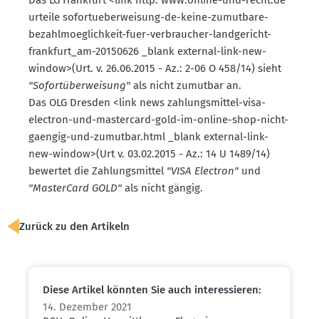
urteile sofor­tu­e­ber­weisung-de-keine-zumutbare-
bezahl­moe­glichkeit-fuer-verbraucher-landge­richt-
frank­furt_am-20150626 _blank external-link-new-
window>(Urt. v. 26.06.2015 - Az.: 2-06 O 458/14) sieht
"Sofort­über­weisung"
als nicht zumutbar an.
Das OLG Dresden <link news zahlungs­mittel-visa-
electron-und-mastercard-gold-im-online-shop-nicht-
gaengig-und-zumutbar.html _blank external-link-
new-window>(Urt v. 03.02.2015 - Az.: 14 U 1489/14)
bewertet die Zahlungs­mittel
"VISA Electron"
und
"MasterCard GOLD"
als nicht gängig.
Zurück zu den Artikeln
Diese Artikel könnten Sie auch inter­es­sieren:
14. Dezember 2021