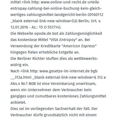
mittel <link http: www.​online-​und-​recht.​de urteile
entropay-zahlung-bei-online-buchung-kein-gleich­
wer­tiges-zahlungs­mittel-landge­richt-berlin-20160112
_blank external-link-new-window>(LG Berlin, Urt. v.
12.01.2016 - Az.: 15 O 557/14).
Die Webseite opode.​de bot als Zahlungs­mög­lichkeit
das kostenlose Mittel
"VISA Entropay"
an. Bei
Verwendung der Kredit­karte
"American Express"
hingegen fielen erheb­liche Entgelte an.
Die Berliner Richter stuften dies als wettbe­werbs­
widrig ein.
Nach <link http: www.​gesetze-​im-​internet.​de bgb
__312a.​html _blank external-link-new-window>§ 312 a
Abs.4 Nr.1 BGB ist eine Verein­barung unwirksam,
wenn ein Unter­nehmer dem Verbraucher kein
gängiges und zumut­bares kosten­loses Zahlungs­mittel
anbietet.
Dies sei im vorlie­genden Sachverhalt der Fall. Der
Verbraucher dürfe grund­sätzlich nicht mit einem