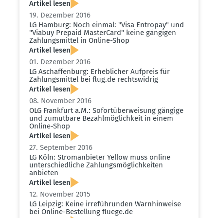
Artikel lesen
19. Dezember 2016
LG Hamburg: Noch einmal: "Visa Entropay" und
"Viabuy Prepaid MasterCard" keine gängigen
Zahlungs­mittel in Online-Shop
Artikel lesen
01. Dezember 2016
LG Aschaf­fenburg: Erheb­licher Aufpreis für
Zahlungs­mittel bei flug.​de rechts­widrig
Artikel lesen
08. November 2016
OLG Frankfurt a.M.: Sofort­über­weisung gängige
und zumutbare Bezahl­mög­lichkeit in einem
Online-Shop
Artikel lesen
27. September 2016
LG Köln: Strom­an­bieter Yellow muss online
unter­schied­liche Zahlungs­mög­lich­keiten
anbieten
Artikel lesen
12. November 2015
LG Leipzig: Keine irreführunden Warnhin­weise
bei Online-Bestellung fluege.​de