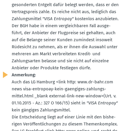
geson­derten Entgelt dafür belegt werden, dass er den
Vertrags­preis zahle. Es reiche nicht aus, lediglich das
Zahlungs­mittel
"VISA Entropay"
kostenlos anzubieten.
Der BGH habe in einem vergleich­baren Fall ausge­
führt, der Anbieter der Flugpreise sei gehalten, auch
auf die Belange seiner Kunden zumindest insoweit
Rüdesicht zu nehmen, als er ihnen die Auswahl unter
mehreren am Markt verbrei­teten Kredit- und
Zahlungs­arten belasse und sie nicht auf einzelne
Anbieter oder Produkte festlegen dürfe.
Anmerkung:
Auch das LG Hamburg <link http: www.​dr-​bahr.​com
news visa-entropoay-kein-gaengiges-zahlungs­
mittel.html _blank external-link-new-window>(Urt. v.
01.10.2015 - Az.: 327 O 166/15) sieht in
"VISA Entropay"
kein gängiges Zahlungs­mittel.
Die Entscheidung liegt auf einer Linie mit den bishe­
rigen Veröf­fent­li­chungen zu diesem Themen­komplex.
Das LG Frankfurt <link http: www.​online-​und-​recht.​de