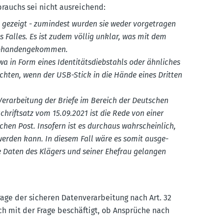
brauchs sei nicht ausrei­chend:
 gezeigt - zumindest wurden sie weder vorge­tragen
 Falles. Es ist zudem völlig unklar, was mit dem
 abhan­den­ge­kommen.
 in Form eines Identi­täts­dieb­stahls oder ähnliches
rchten, wenn der USB-Stick in die Hände eines Dritten
Verar­beitung der Briefe im Bereich der Deutschen
Schriftsatz vom 15.09.2021 ist die Rede von einer
schen Post. Insofern ist es durchaus wahrscheinlich,
 werden kann. In diesem Fall wäre es somit ausge­
ie Daten des Klägers und seiner Ehefrau gelangen
ge der sicheren Daten­ver­ar­beitung nach Art. 32
sich mit der Frage beschäftigt, ob Ansprüche nach