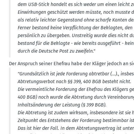
dem USB-Stick handelt es sich weder um einen leicht z
Einwir­kungen geschützt werden müsste, noch musste d
als relativ leichter Gegen­stand ohne scharfe Kanten de
Ferner bestand keine Verpflichtung der Beklagten, den
persönlich zu übergeben. Unstreitig wurde dies nicht d
bestand für die Beklagte - wie bereits ausge­führt - kei
durch die Deutsche Post zu zweifeln."
Der Anspruch seiner Ehefrau habe der Kläger jedoch an si
"Grund­sätzlich ist jede Forderung abtretbar (...)., insbe
Abtre­tungs­verbot nach §§ 399, 400 BGB besteht nicht.
Die vermeint­liche Forderung der Ehefrau des Klägers g
400 BGB) noch wurde die Abtretung durch Verein­barung
Inhalts­än­derung der Leistung (§ 399 BGB).
Die Abtretung ist zudem wirksam, insbe­sondere ist sie
Zeitpunkt des Entstehens der Forderung bestimmbar ist, 
Das ist hier der Fall. In dem Abtre­tungs­vertrag ist unte