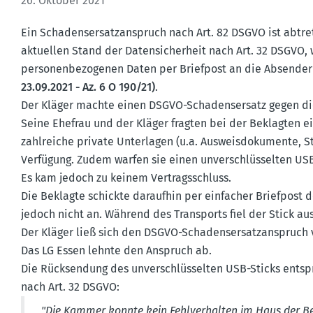
26. Oktober 2021
Ein Schadens­er­satz­an­spruch nach Art. 82 DSGVO ist abt
aktuellen Stand der Daten­si­cherheit nach Art. 32 DSGVO, 
perso­nen­be­zo­genen Daten per Briefpost an die Absender
23.09.2021 - Az. 6 O 190/21)
.
Der Kläger machte einen DSGVO-Schadens­ersatz gegen die
Seine Ehefrau und der Kläger fragten bei der Beklagten eine
zahlreiche private Unter­lagen (u.a. Ausweis­do­ku­mente, St
Verfügung. Zudem warfen sie einen unver­schlüs­selten USB
Es kam jedoch zu keinem Vertrags­schluss.
Die Beklagte schickte daraufhin per einfacher Briefpost 
jedoch nicht an. Während des Trans­ports fiel der Stick a
Der Kläger ließ sich den DSGVO-Schadens­er­satz­an­spruch
Das LG Essen lehnte den Anspruch ab.
Die Rücksendung des unver­schlüs­selten USB-Sticks entsp
nach Art. 32 DSGVO:
"Die Kammer konnte kein Fehlver­halten im Haus der Bek