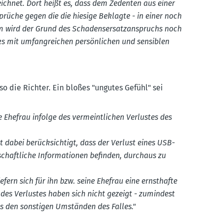
chnet. Dort heißt es, dass dem Zedenten aus einer
­sprüche gegen die die hiesige Beklagte - in einer noch
m wird der Grund des Schadens­er­satz­an­spruchs noch
s mit umfang­reichen persön­lichen und sensiblen
o die Richter. Ein bloßes "ungutes Gefühl" sei
e Ehefrau infolge des vermeint­lichen Verlustes des
t dabei berück­sichtigt, dass der Verlust eines USB-
schaft­liche Infor­ma­tionen befinden, durchaus zu
fern sich für ihn bzw. seine Ehefrau eine ernst­hafte
 des Verlustes haben sich nicht gezeigt - zumindest
us den sonstigen Umständen des Falles."