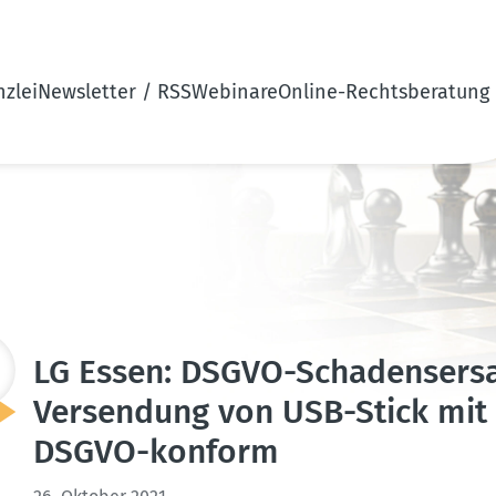
zlei
Newsletter / RSS
Webinare
Online-Rechtsberatung
LG Essen: DSGVO-Schadens­er­sa
Versendung von USB-Stick mit p
DSGVO-konform