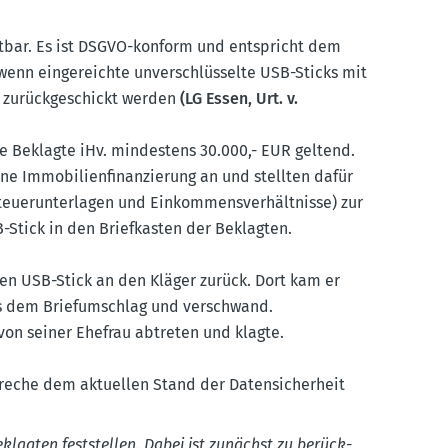
retbar. Es ist DSGVO-konform und entspricht dem
wenn einge­reichte unver­schlüs­selte USB-Sticks mit
 zurück­ge­schickt werden
(LG Essen, Urt. v.
 Beklagte iHv. mindestens 30.000,- EUR geltend.
 Immobi­li­en­fi­nan­zierung an und stellten dafür
euer­un­ter­lagen und Einkom­mens­ver­hält­nisse) zur
-Stick in den Brief­kasten der Beklagten.
den USB-Stick an den Kläger zurück. Dort kam er
us dem Brief­um­schlag und verschwand.
 von seiner Ehefrau abtreten und klagte.
reche dem aktuellen Stand der Daten­si­cherheit
lagten feststellen. Dabei ist zunächst zu berück­