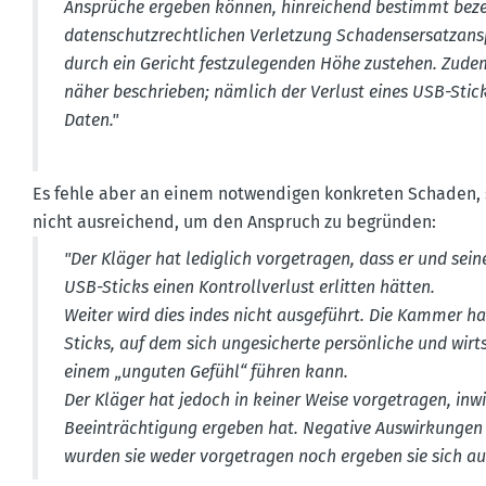
Ansprüche ergeben können, hinrei­chend bestimmt bezei
daten­schutz­recht­lichen Verletzung Schadens­er­satz­an
durch ein Gericht festzu­le­genden Höhe zustehen. Zude
näher beschrieben; nämlich der Verlust eines USB-Stick
Daten."
Es fehle aber an einem notwen­digen konkreten Schaden, s
nicht ausrei­chend, um den Anspruch zu begründen:
"Der Kläger hat lediglich vorge­tragen, dass er und sein
USB-Sticks einen Kontroll­verlust erlitten hätten.
Weiter wird dies indes nicht ausge­führt. Die Kammer ha
Sticks, auf dem sich ungesi­cherte persön­liche und wirt
einem „unguten Gefühl“ führen kann.
Der Kläger hat jedoch in keiner Weise vorge­tragen, inwie
Beein­träch­tigung ergeben hat. Negative Auswir­kungen
wurden sie weder vorge­tragen noch ergeben sie sich a