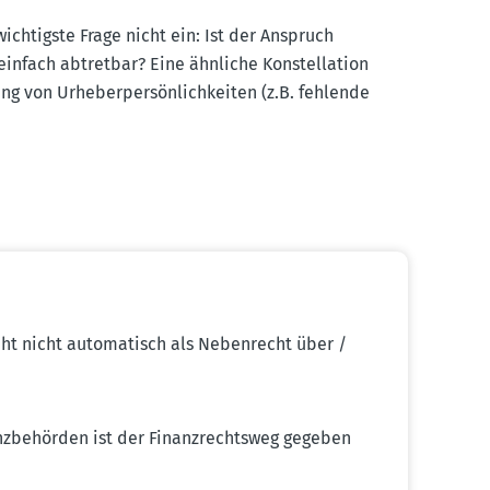
ichtigste Frage nicht ein: Ist der Anspruch
 einfach abtretbar? Eine ähnliche Konstel­lation
ng von Urheber­per­sön­lich­keiten (z.B. fehlende
ht nicht automa­tisch als Neben­recht über /
nz­be­hörden ist der Finanz­rechtsweg gegeben