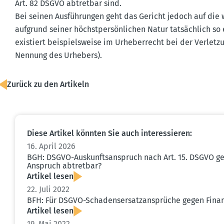
Art. 82 DSGVO abtretbar sind.
Bei seinen Ausfüh­rungen geht das Gericht jedoch auf die w
aufgrund seiner höchst­per­sön­lichen Natur tatsächlich so
existiert beispiels­weise im Urheber­recht bei der Verletzu
Nennung des Urhebers).
Zurück zu den Artikeln
Diese Artikel könnten Sie auch inter­es­sieren:
16. April 2026
BGH: DSGVO-Auskunfts­an­spruch nach Art. 15. DSGVO ge
Anspruch abtretbar?
Artikel lesen
22. Juli 2022
BFH: Für DSGVO-Schadens­er­satz­an­sprüche gegen Fina
Artikel lesen
19. Mai 2022