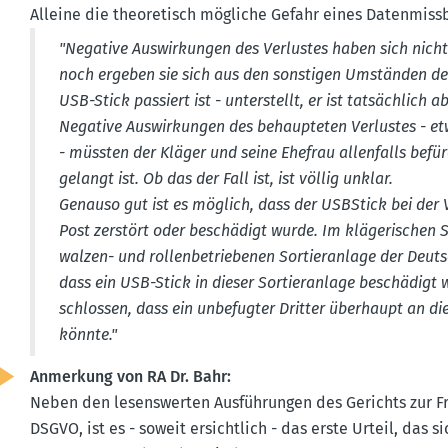
Alleine die theore­tisch mögliche Gefahr eines Daten­miss­
"Negative Auswir­kungen des Verlustes haben sich nicht
noch ergeben sie sich aus den sonstigen Umständen des
USB-Stick passiert ist - unter­stellt, er ist tatsächlich
Negative Auswir­kungen des behaup­teten Verlustes - etwa
- müssten der Kläger und seine Ehefrau allen­falls befü
gelangt ist. Ob das der Fall ist, ist völlig unklar.
Genauso gut ist es möglich, dass der USB­Stick bei der 
Post zerstört oder beschädigt wurde. Im kläge­ri­schen 
walzen- und rollen­be­trie­benen Sortier­anlage der Deut
dass ein USB-Stick in dieser Sortier­anlage beschädigt
schlossen, dass ein unbefugter Dritter überhaupt an d
könnte."
Anmerkung von RA Dr. Bahr:
Neben den lesens­werten Ausfüh­rungen des Gerichts zur Fra
DSGVO, ist es - soweit ersichtlich - das erste Urteil, das 