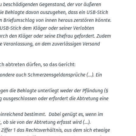
u beschä­di­genden Gegen­stand, der vor äußeren
ie Beklagte davon auszu­gehen, dass ein USB-Stick
n Brief­um­schlag von innen heraus zerstören könnte.
 USB-Stick dem Kläger oder seiner Verlobten
urch den Kläger oder seine Ehefrau gefordert. Zudem
ne Veran­lassung, an dem zuver­läs­sigen Versand
ch abtreten dürfen, so das Gericht:
­sondere auch Schmer­zens­geld­an­sprüche (...). Ein
egen die Beklagte unter­liegt weder der Pfändung (§
 ausge­schlossen oder erfordert die Abtretung eine
 hinrei­chend bestimmt. Dabei genügt es, wenn im
ob sie von der Abtretung erfasst wird (...).
r Ziffer 1 das Rechts­ver­hältnis, aus dem sich etwaige