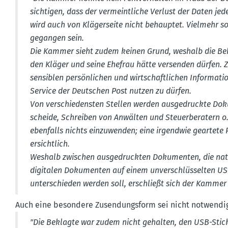
sich­tigen, dass der vermeint­liche Verlust der Daten jed
wird auch von Kläger­seite nicht behauptet. Vielmehr s
gegangen sein.
Die Kammer sieht zudem keinen Grund, weshalb die Bek
den Kläger und seine Ehefrau hätte versenden dürfen
sensiblen persön­lichen und wirtschaft­lichen Infor­ma­t
Service der Deutschen Post nutzen zu dürfen.
Von verschie­densten Stellen werden ausge­druckte Doku
scheide, Schreiben von Anwälten und Steuer­be­ratern o.
ebenfalls nichts einzu­wenden; eine irgendwie geartete P
ersichtlich.
Weshalb zwischen ausge­druckten Dokumenten, die nat
digitalen Dokumenten auf einem unver­schlüs­selten US
unter­schieden werden soll, erschließt sich der Kammer 
Auch eine besondere Zusen­dungsform sei nicht notwendig
"Die Beklagte war zudem nicht gehalten, den USB-Stick