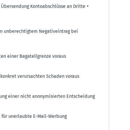
 Übersendung Konto­ab­schlüsse an Dritte +
 unberech­tigtem Negativ­eintrag bei
en einer Bagatell­grenze voraus
t konkret verur­sachten Schaden voraus
ung einer nicht anony­mi­sierten Entscheidung
UR für unerlaubte E-Mail-Werbung