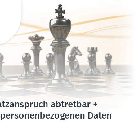
tz­an­spruch abtretbar +
erso­nen­be­zo­genen Daten