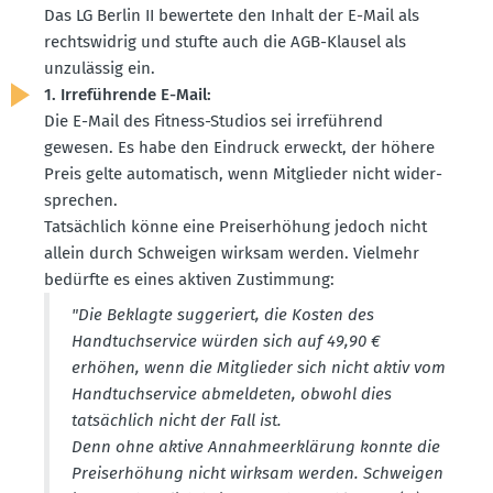
Das LG Berlin II bewertete den Inhalt der E-Mail als
rechts­widrig und stufte auch die AGB-Klausel als
unzulässig ein.
1. Irrefüh­rende E-Mail:
Die E-Mail des Fitness-Studios sei irreführend
gewesen. Es habe den Eindruck erweckt, der höhere
Preis gelte automa­tisch, wenn Mitglieder nicht wider­
sprechen.
Tatsächlich könne eine Preis­er­höhung jedoch nicht
allein durch Schweigen wirksam werden. Vielmehr
bedürfte es eines aktiven Zustimmung:
"Die Beklagte sugge­riert, die Kosten des
Handtuch­service würden sich auf 49,90 €
erhöhen, wenn die Mitglieder sich nicht aktiv vom
Handtuch­service abmel­deten, obwohl dies
tatsächlich nicht der Fall ist.
Denn ohne aktive Annah­me­er­klärung konnte die
Preis­er­höhung nicht wirksam werden. Schweigen