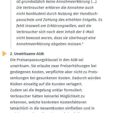
ist grund­sätzlich keine Annah­me­er­klärung (…).
Die Verbraucher erklären die Annahme auch
nicht konkludent durch Nutzung der Handtuch­
pau­schale und Zahlung des erhöhten Entgelts. Es
fehlt insoweit am Erklä­rungs­willen, weil die
Verbraucher sich nach dem Inhalt der E-Mail
nicht bewusst waren, dass sie überhaupt eine
Annah­me­er­klärung abgeben müssen."
2. Unwirksame AGB:
Die Preis­an­pas­sungs­klausel in den AGB sei
unwirksam. Sie erlaube zwar Preis­er­hö­hungen bei
gestie­genen Kosten, verpflichte aber nicht zu Preis­
sen­kungen bei gesun­kenen Kosten. Dadurch würden
Risiken einseitig auf die Kunden verlagert.
Zudem sei die Regelung unklar formu­liert.
Verbraucher hätten keinerlei Möglichkeit zu
erkennen, welche konkreten Kosten­fak­toren
tatsächlich in die Gesamt­kosten einfließen und in