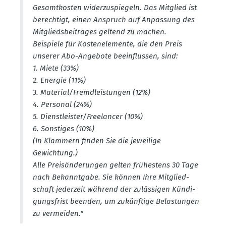
Gesamt­kosten wider­zu­spiegeln. Das Mitglied ist
berechtigt, einen Anspruch auf Anpassung des
Mitglieds­bei­trages geltend zu machen.
Beispiele für Kosten­ele­mente, die den Preis
unserer Abo-Angebote beein­flussen, sind:
1. Miete (33%)
2. Energie (11%)
3. Material/Fremd­leis­tungen (12%)
4. Personal (24%)
5. Dienst­leister/Freelancer (10%)
6. Sonstiges (10%)
(In Klammern finden Sie die jeweilige
Gewichtung.)
Alle Preis­än­de­rungen gelten frühestens 30 Tage
nach Bekanntgabe. Sie können Ihre Mitglied­
schaft jederzeit während der zuläs­sigen Kündi­
gungs­frist beenden, um zukünftige Belas­tungen
zu vermeiden."