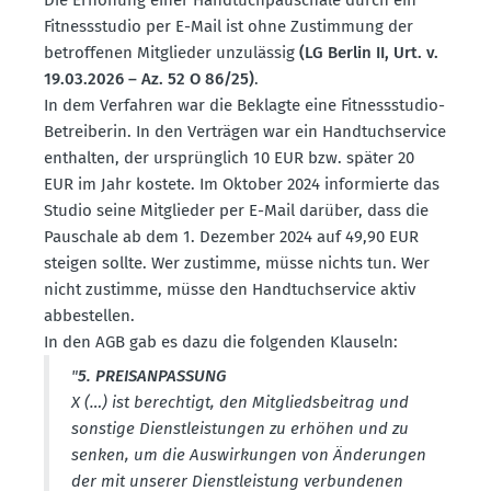
Fitness­studio per E-Mail ist ohne Zustimmung der
betrof­fenen Mitglieder unzulässig
(LG Berlin II, Urt. v.
19.03.2026 – Az. 52 O 86/25)
.
In dem Verfahren war die Beklagte eine Fitness­studio-
Betrei­berin. In den Verträgen war ein Handtuch­service
enthalten, der ursprünglich 10 EUR bzw. später 20
EUR im Jahr kostete. Im Oktober 2024 infor­mierte das
Studio seine Mitglieder per E-Mail darüber, dass die
Pauschale ab dem 1. Dezember 2024 auf 49,90 EUR
steigen sollte. Wer zustimme, müsse nichts tun. Wer
nicht zustimme, müsse den Handtuch­service aktiv
abbestellen.
In den AGB gab es dazu die folgenden Klauseln:
"
5. PREIS­AN­PASSUNG
X (…) ist berechtigt, den Mitglieds­beitrag und
sonstige Dienst­leis­tungen zu erhöhen und zu
senken, um die Auswir­kungen von Änderungen
der mit unserer Dienst­leistung verbun­denen