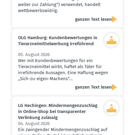
weiter zur Zahlung") verwendet, handelt
wettbewerbswidrig.
ganzen Text lesen
OLG Hamburg: Kunden­be­wer­tungen in
Tierarz­nei­mit­tel­werbung irreführend
05. August 2026
Wer mit Kundenbewertungen für ein
Tierarzneimittel wirbt, haftet als Täter für
irreführende Aussagen. Eine Haftung wegen
„Sich-zu-eigen-Machens“…
ganzen Text lesen
LG Hechingen: Minder­men­gen­zu­schlag
in Online-Shop bei trans­pa­renter
Verlinkung zulässig
04. August 2026
Ein zwingender Mindermengenzuschlag auf