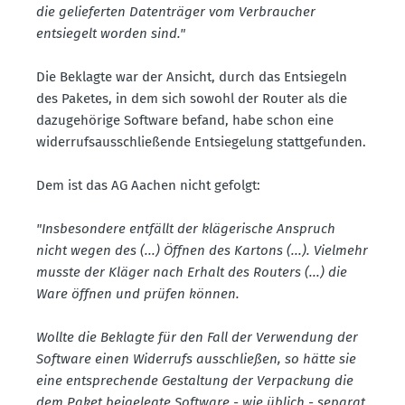
die gelie­ferten Daten­träger vom Verbraucher
entsiegelt worden sind."
Die Beklagte war der Ansicht, durch das Entsiegeln
des Paketes, in dem sich sowohl der Router als die
dazuge­hörige Software befand, habe schon eine
wider­rufs­aus­schlie­ßende Entsie­gelung statt­ge­funden.
Dem ist das AG Aachen nicht gefolgt:
"Insbe­sondere entfällt der kläge­rische Anspruch
nicht wegen des (...) Öffnen des Kartons (...). Vielmehr
musste der Kläger nach Erhalt des Routers (...) die
Ware öffnen und prüfen können.
Wollte die Beklagte für den Fall der Verwendung der
Software einen Widerrufs ausschließen, so hätte sie
eine entspre­chende Gestaltung der Verpa­ckung die
dem Paket beige­legte Software - wie üblich - separat