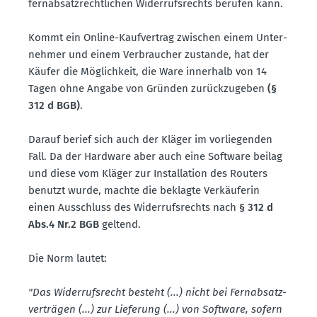
fernab­satz­recht­lichen Wider­rufs­rechts berufen kann.
Kommt ein Online-Kaufvertrag zwischen einem Unter­
nehmer und einem Verbraucher zustande, hat der
Käufer die Möglichkeit, die Ware innerhalb von 14
Tagen ohne Angabe von Gründen zurück­zu­geben
(§
312 d BGB)
.
Darauf berief sich auch der Kläger im vorlie­genden
Fall. Da der Hardware aber auch eine Software beilag
und diese vom Kläger zur Instal­lation des Routers
benutzt wurde, machte die beklagte Verkäu­ferin
einen Ausschluss des Wider­rufs­rechts nach
§ 312 d
Abs.4 Nr.2 BGB
geltend.
Die Norm lautet:
"Das Wider­rufs­recht besteht (...) nicht bei Fernab­satz­
ver­trägen (...) zur Lieferung (...) von Software, sofern