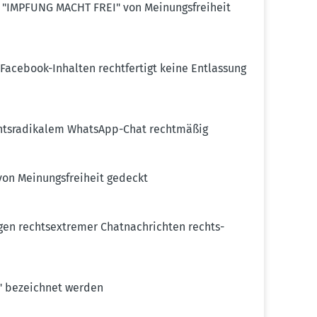
 "IMPFUNG MACHT FREI" von Meinungs­freiheit
 Facebook-Inhalten recht­fertigt keine Entlassung
ts­ra­di­kalem WhatsApp-Chat recht­mäßig
on Meinungs­freiheit gedeckt
en rechts­ex­tremer Chatnach­richten rechts­
t" bezeichnet werden