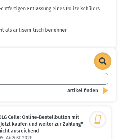
t­fer­tigen Entlassung eines Polizei­schülers
ht als antise­mi­tisch benennen
OLG Celle: Online-Bestell­button mit
"Jetzt kaufen und weiter zur Zahlung"
nicht ausrei­chend
05. August 2026