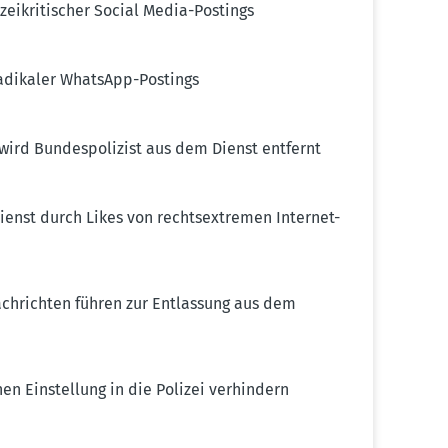
ei­kri­ti­scher Social Media-Postings
a­di­kaler WhatsApp-Postings
ird Bundes­po­lizist aus dem Dienst entfernt
enst durch Likes von rechts­ex­tremen Internet-
nach­richten führen zur Entlassung aus dem
nnen Einstellung in die Polizei verhindern