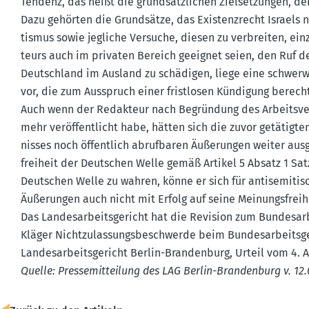
Tendenz, das heißt die grund­sätz­lichen Zielset­zungen, 
Dazu gehörten die Grund­sätze, das Existenz­recht Israels n
tismus sowie jegliche Versuche, diesen zu verbreiten, ei
teurs auch im privaten Bereich geeignet seien, den Ruf d
Deutschland im Ausland zu schädigen, liege eine schwer­wi
vor, die zum Ausspruch einer frist­losen Kündigung berech­
Auch wenn der Redakteur nach Begründung des Arbeits­ver
mehr veröf­fent­licht habe, hätten sich die zuvor getätigt
nisses noch öffentlich abruf­baren Äußerungen weiter aus
freiheit der Deutschen Welle gemäß Artikel 5 Absatz 1 Sat
Deutschen Welle zu wahren, könne er sich für antise­mi­tis
Äußerungen auch nicht mit Erfolg auf seine Meinungs­freihe
Das Landes­ar­beits­ge­richt hat die Revision zum Bundes­ar
Kläger Nicht­zu­las­sungs­be­schwerde beim Bundes­ar­beits­g
Landes­ar­beits­ge­richt Berlin-Brandenburg, Urteil vom 4. 
Quelle: Presse­mit­teilung des LAG Berlin-Brandenburg v. 12