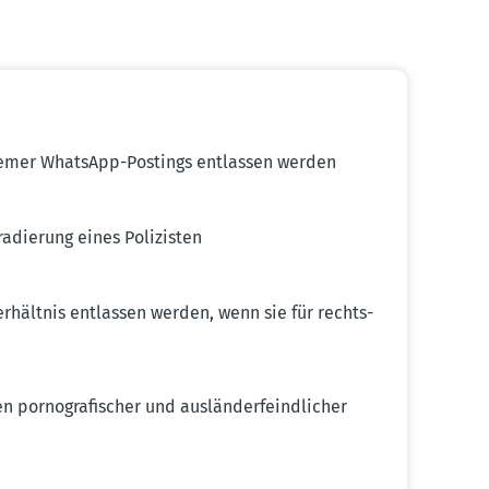
­tremer WhatsApp-Postings entlassen werden
­dierung eines Polizisten
­hältnis entlassen werden, wenn sie für rechts­
porno­gra­fi­scher und auslän­der­feind­licher