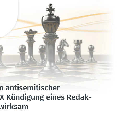
antise­mi­ti­scher
X Kündigung eines Redak­
 wirksam