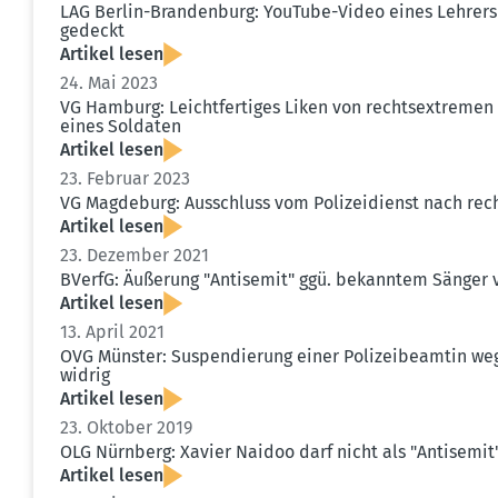
LAG Berlin-Brandenburg: YouTube-Video eines Lehrers
gedeckt
Artikel lesen
24. Mai 2023
VG Hamburg: Leicht­fer­tiges Liken von rechts­ex­tremen
eines Soldaten
Artikel lesen
23. Februar 2023
VG Magdeburg: Ausschluss vom Polizei­dienst nach rech
Artikel lesen
23. Dezember 2021
BVerfG: Äußerung "Antisemit" ggü. bekanntem Sänger v
Artikel lesen
13. April 2021
OVG Münster: Suspen­dierung einer Polizei­be­amtin weg
widrig
Artikel lesen
23. Oktober 2019
OLG Nürnberg: Xavier Naidoo darf nicht als "Antisemi
Artikel lesen