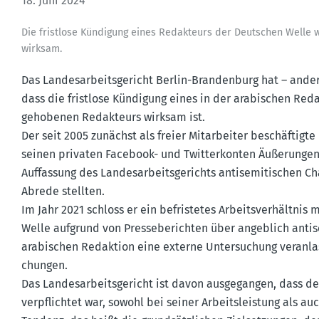
18. Juni 2024
Die fristlose Kündigung eines Redak­teurs der Deutschen Welle w
wirksam.
Das Landes­ar­beits­ge­richt Berlin-Brandenburg hat – ander
dass die fristlose Kündigung eines in der arabi­schen Red
gehobenen Redak­teurs wirksam ist.
Der seit 2005 zunächst als freier Mitar­beiter beschäf­tig
seinen privaten Facebook- und Twitter­konten Äußerungen zu
Auffassung des Landes­ar­beits­ge­richts antise­mi­ti­schen C
Abrede stellten.
Im Jahr 2021 schloss er ein befris­tetes Arbeits­ver­hält
Welle aufgrund von Presse­be­richten über angeblich antis
arabi­schen Redaktion eine externe Unter­su­chung veran­lass
chungen.
Das Landes­ar­beits­ge­richt ist davon ausge­gangen, dass 
verpflichtet war, sowohl bei seiner Arbeits­leistung als au