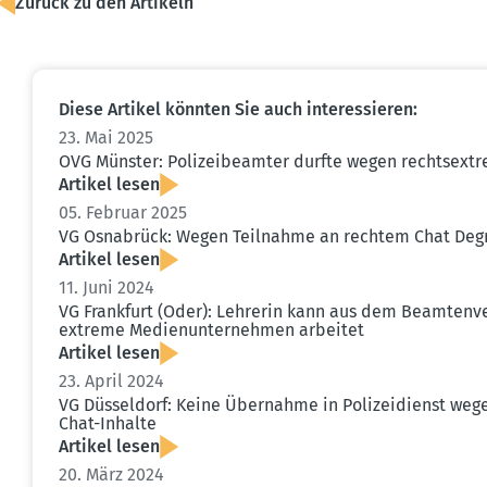
Zurück zu den Artikeln
Diese Artikel könnten Sie auch inter­es­sieren:
23. Mai 2025
OVG Münster: Polizei­be­amter durfte wegen rechts­ex
Artikel lesen
05. Februar 2025
VG Osnabrück: Wegen Teilnahme an rechtem Chat Degra
Artikel lesen
11. Juni 2024
VG Frankfurt (Oder): Lehrerin kann aus dem Beamten­ver
ex­treme Medien­un­ter­nehmen arbeitet
Artikel lesen
23. April 2024
VG Düsseldorf: Keine Übernahme in Polizei­dienst wegen 
Chat-Inhalte
Artikel lesen
20. März 2024