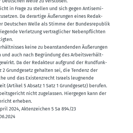
der Deutschen Welle zu verstoßen.
icht in Frage zu stellen und sich gegen Antise­mi­
nzu­setzen. Da derartige Äußerungen eines Redak­
er Deutschen Welle als Stimme der Bundes­re­publik
e­gende Verletzung vertrag­licher Neben­pflichten
tigten.
­hält­nisses keine zu beanstan­denden Äußerungen
en und auch nach Begründung des Arbeits­ver­hält­
ge­wirkt. Da der Redakteur aufgrund der Rundfunk­
z 2 Grund­gesetz gehalten sei, die Tendenz der
che und das Existenz­recht Israels leugnende
it (Artikel 5 Absatz 1 Satz 1 Grund­gesetz) berufen.
­beits­ge­richt nicht zugelassen. Hiergegen kann der
e­richt erheben.
April 2024, Akten­zeichen 5 Sa 894/23
.06.2024