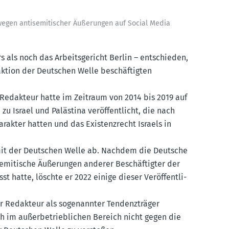
egen antise­mi­ti­scher Äußerungen auf Social Media
s als noch das Arbeits­ge­richt Berlin – entschieden,
aktion der Deutschen Welle beschäf­tigten
te Redakteur hatte im Zeitraum von 2014 bis 2019 auf
 Israel und Palästina veröf­fent­licht, die nach
harakter hatten und das Existenz­recht Israels in
nis mit der Deutschen Welle ab. Nachdem die Deutsche
e­mi­tische Äußerungen anderer Beschäf­tigter der
t hatte, löschte er 2022 einige dieser Veröf­fent­li­
der Redakteur als sogenannter Tendenz­träger
ch im außer­be­trieb­lichen Bereich nicht gegen die